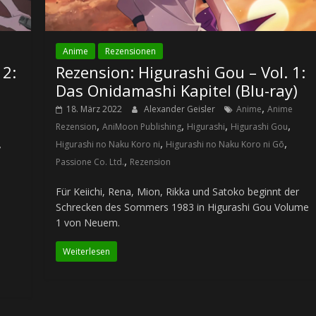
Anime
Rezensionen
 2:
Rezension: Higurashi Gou – Vol. 1:
Das Onidamashi Kapitel (Blu-ray)
,
18. März 2022
Alexander Geisler
Anime
Anime
,
,
,
,
Rezension
AniMoon Publishing
Higurashi
Higurashi Gou
,
,
,
Higurashi no Naku Koro ni
Higurashi no Naku Koro ni Gō
,
Passione Co. Ltd.
Rezension
Für Keiichi, Rena, Mion, Rikka und Satoko beginnt der
Schrecken des Sommers 1983 in Higurashi Gou Volume
1 von Neuem.
Weiterlesen