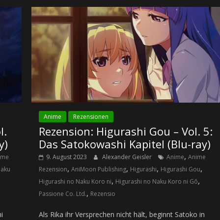
Anime
Rezensionen
l.
Rezension: Higurashi Gou – Vol. 5:
y)
Das Satokowashi Kapitel (Blu-ray)
,
ime
9. August 2023
Alexander Geisler
Anime
Anime
,
,
,
,
Naku
Rezension
AniMoon Publishing
Higurashi
Higurashi Gou
,
,
Higurashi no Naku Koro ni
Higurashi no Naku Koro ni Gō
,
Passione Co. Ltd.
Rezensio
i
Als Rika ihr Versprechen nicht hält, beginnt Satoko in