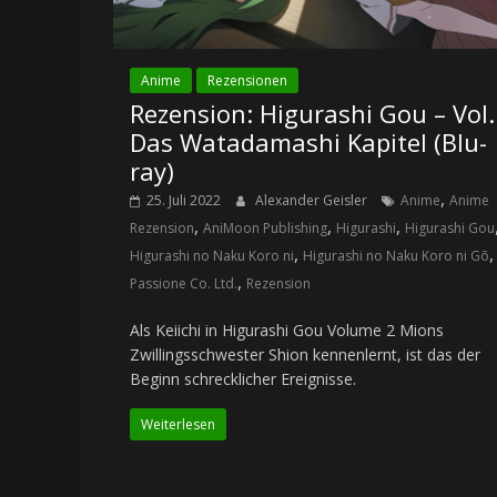
Anime
Rezensionen
Rezension: Higurashi Gou – Vol.
Das Watadamashi Kapitel (Blu-
ray)
,
25. Juli 2022
Alexander Geisler
Anime
Anime
,
,
,
Rezension
AniMoon Publishing
Higurashi
Higurashi Gou
,
,
Higurashi no Naku Koro ni
Higurashi no Naku Koro ni Gō
,
Passione Co. Ltd.
Rezension
Als Keiichi in Higurashi Gou Volume 2 Mions
Zwillingsschwester Shion kennenlernt, ist das der
Beginn schrecklicher Ereignisse.
Weiterlesen