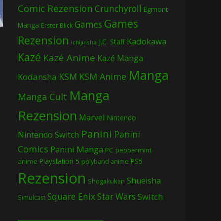
Comic Rezension
Crunchyroll
Egmont
Games
Games
Manga
Erster Blick
Rezension
Kadokawa
J.C. Staff
Ichijinsha
Kazé
Kazé Anime
Kazé Manga
Manga
KSM
KSM Anime
Kodansha
Manga
Manga Cult
Rezension
Marvel
Nintendo
Panini
Panini
Nintendo Switch
Comics
Panini Manga
PC
peppermint
Playstation 5
PS5
anime
polyband anime
Rezension
Shueisha
Shogakukan
Square Enix
Star Wars
Switch
Simulcast