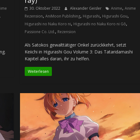
,
nime
30. Oktober 2022
Alexander Geisler
Anime
Anime
,
,
,
,
,
Rezension
AniMoon Publishing
Higurashi
Higurashi Gou
,
,
Higurashi no Naku Koro ni
Higurashi no Naku Koro ni Gō
,
Passione Co. Ltd.
Rezension
Als Satokos gewalttätiger Onkel zurückkehrt, setzt
ng.
Keiichi in Higurashi Gou Volume 3: Das Tataridamashi
Kapitel alles daran, ihr zu helfen.
Weiterlesen