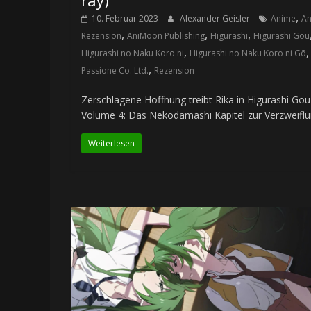
,
10. Februar 2023
Alexander Geisler
Anime
A
,
,
,
Rezension
AniMoon Publishing
Higurashi
Higurashi Gou
,
,
Higurashi no Naku Koro ni
Higurashi no Naku Koro ni Gō
,
Passione Co. Ltd.
Rezension
Zerschlagene Hoffnung treibt Rika in Higurashi Gou
Volume 4: Das Nekodamashi Kapitel zur Verzweiflu
Weiterlesen