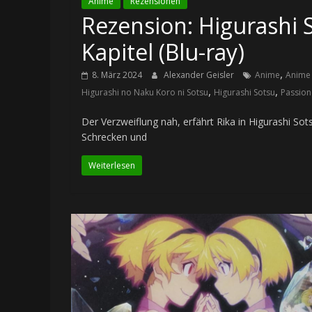
Anime
Rezensionen
Rezension: Higurashi S
Kapitel (Blu-ray)
,
8. März 2024
Alexander Geisler
Anime
Anime
,
,
Higurashi no Naku Koro ni Sotsu
Higurashi Sotsu
Passion
Der Verzweiflung nah, erfährt Rika in Higurashi So
Schrecken und
Weiterlesen