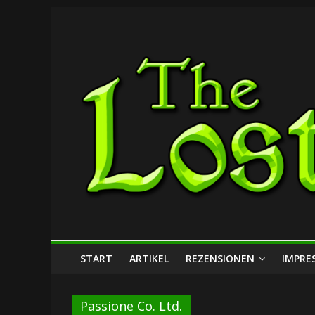
Zum
The
Inhalt
springen
Lost
Dungeon
START
ARTIKEL
REZENSIONEN
IMPRE
Passione Co. Ltd.