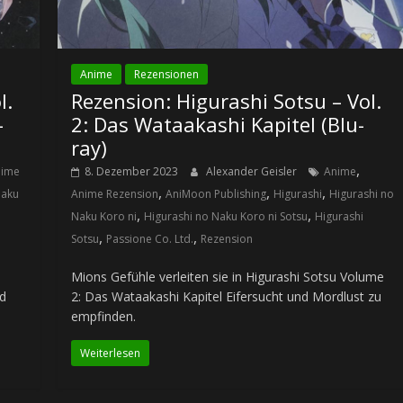
Anime
Rezensionen
l.
Rezension: Higurashi Sotsu – Vol.
-
2: Das Wataakashi Kapitel (Blu-
ray)
,
nime
8. Dezember 2023
Alexander Geisler
Anime
,
,
,
Naku
Anime Rezension
AniMoon Publishing
Higurashi
Higurashi no
,
,
Naku Koro ni
Higurashi no Naku Koro ni Sotsu
Higurashi
,
,
Sotsu
Passione Co. Ltd.
Rezension
Mions Gefühle verleiten sie in Higurashi Sotsu Volume
nd
2: Das Wataakashi Kapitel Eifersucht und Mordlust zu
empfinden.
Weiterlesen