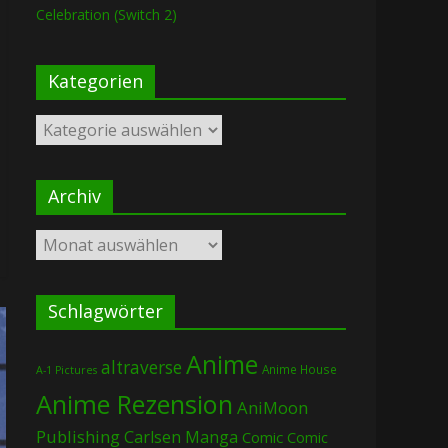
Celebration (Switch 2)
Kategorien
Kategorien
Archiv
Archiv
Schlagwörter
Anime
altraverse
Anime House
A-1 Pictures
Anime Rezension
AniMoon
Publishing
Carlsen Manga
Comic
Comic