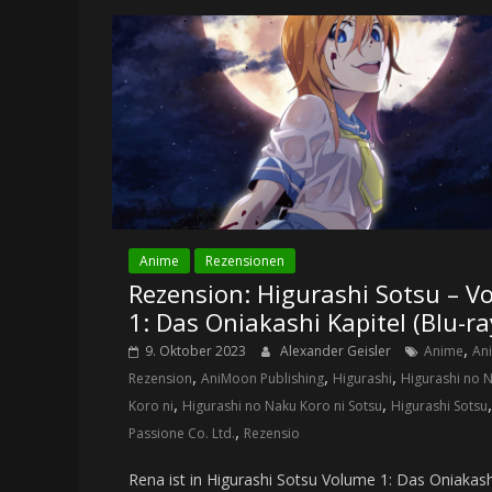
Anime
Rezensionen
Rezension: Higurashi Sotsu – Vo
1: Das Oniakashi Kapitel (Blu-ra
,
9. Oktober 2023
Alexander Geisler
Anime
An
,
,
,
Rezension
AniMoon Publishing
Higurashi
Higurashi no 
,
,
,
Koro ni
Higurashi no Naku Koro ni Sotsu
Higurashi Sotsu
,
Passione Co. Ltd.
Rezensio
Rena ist in Higurashi Sotsu Volume 1: Das Oniakash