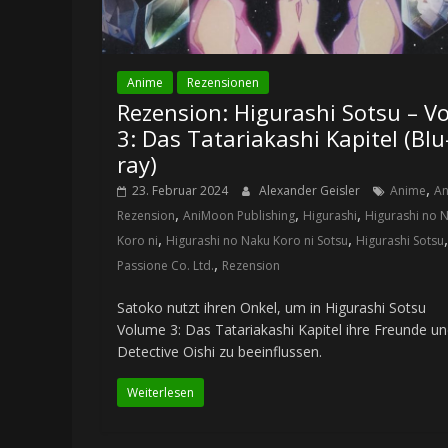
Anime
Rezensionen
Rezension: Higurashi Sotsu – Vo
3: Das Tatariakashi Kapitel (Blu
ray)
,
23. Februar 2024
Alexander Geisler
Anime
A
,
,
,
Rezension
AniMoon Publishing
Higurashi
Higurashi no 
,
,
,
Koro ni
Higurashi no Naku Koro ni Sotsu
Higurashi Sotsu
,
Passione Co. Ltd.
Rezension
Satoko nutzt ihren Onkel, um in Higurashi Sotsu
Volume 3: Das Tatariakashi Kapitel ihre Freunde u
Detective Oishi zu beeinflussen.
Weiterlesen