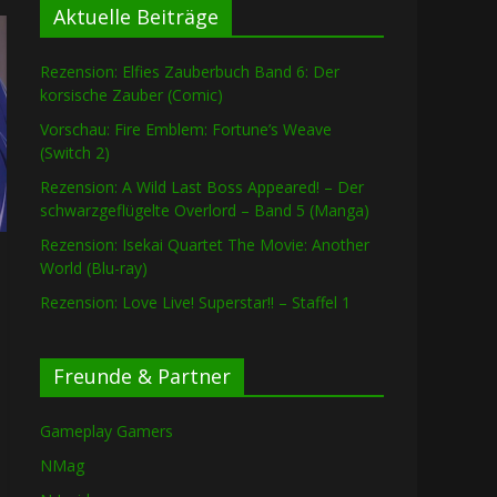
Aktuelle Beiträge
Rezension: Elfies Zauberbuch Band 6: Der
korsische Zauber (Comic)
Vorschau: Fire Emblem: Fortune’s Weave
(Switch 2)
Rezension: A Wild Last Boss Appeared! – Der
schwarzgeflügelte Overlord – Band 5 (Manga)
Rezension: Isekai Quartet The Movie: Another
World (Blu-ray)
Rezension: Love Live! Superstar!! – Staffel 1
Freunde & Partner
Gameplay Gamers
NMag