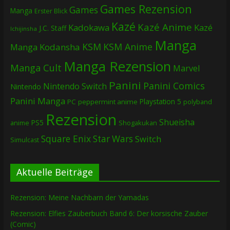
Games Rezension
Games
Manga
Erster Blick
Kazé
Kazé Anime
Kadokawa
Kazé
J.C. Staff
Ichijinsha
Manga
KSM
KSM Anime
Manga
Kodansha
Manga Rezension
Manga Cult
Marvel
Panini
Panini Comics
Nintendo Switch
Nintendo
Panini Manga
Playstation 5
PC
peppermint anime
polyband
Rezension
Shueisha
PS5
Shogakukan
anime
Square Enix
Star Wars
Switch
Simulcast
Aktuelle Beiträge
Rezension: Meine Nachbarn der Yamadas
Rezension: Elfies Zauberbuch Band 6: Der korsische Zauber
(Comic)