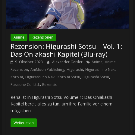
Anime
Rezensionen
Rezension: Higurashi Sotsu – Vol. 1:
Das Oniakashi Kapitel (Blu-ray)
,
9. Oktober 2023
Alexander Geisler
Anime
Anime
,
,
,
Rezension
AniMoon Publishing
Higurashi
Higurashi no Naku
,
,
,
Koro ni
Higurashi no Naku Koro ni Sotsu
Higurashi Sotsu
,
Passione Co. Ltd.
Rezensio
Rena ist in Higurashi Sotsu Volume 1: Das Oniakashi
Kapitel bereit alles zu tun, um ihre Familie vor einem
möglichen
Weiterlesen