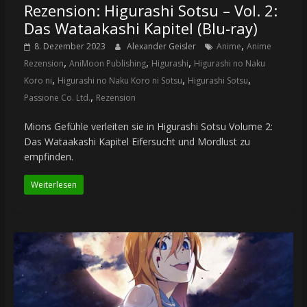
Rezension: Higurashi Sotsu – Vol. 2:
Das Wataakashi Kapitel (Blu-ray)
,
8. Dezember 2023
Alexander Geisler
Anime
Anime
,
,
,
Rezension
AniMoon Publishing
Higurashi
Higurashi no Naku
,
,
,
Koro ni
Higurashi no Naku Koro ni Sotsu
Higurashi Sotsu
,
Passione Co. Ltd.
Rezension
Mions Gefühle verleiten sie in Higurashi Sotsu Volume 2:
Das Wataakashi Kapitel Eifersucht und Mordlust zu
empfinden.
Weiterlesen