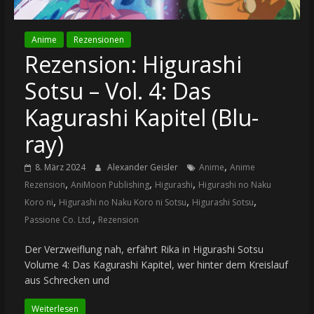
Anime
Rezensionen
Rezension: Higurashi
Sotsu – Vol. 4: Das
Kagurashi Kapitel (Blu-
ray)
,
8. März 2024
Alexander Geisler
Anime
Anime
,
,
,
Rezension
AniMoon Publishing
Higurashi
Higurashi no Naku
,
,
,
Koro ni
Higurashi no Naku Koro ni Sotsu
Higurashi Sotsu
,
Passione Co. Ltd.
Rezension
Der Verzweiflung nah, erfährt Rika in Higurashi Sotsu
Volume 4: Das Kagurashi Kapitel, wer hinter dem Kreislauf
aus Schrecken und
Weiterlesen