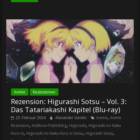
Anime
Rezensionen
Rezension: Higurashi Sotsu – Vol. 3:
Das Tatariakashi Kapitel (Blu-ray)
,
23. Februar 2024
Alexander Geisler
Anime
Anime
,
,
,
Rezension
AniMoon Publishing
Higurashi
Higurashi no Naku
,
,
,
Koro ni
Higurashi no Naku Koro ni Sotsu
Higurashi Sotsu