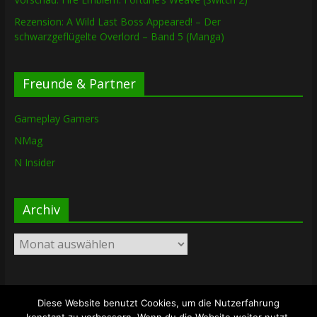
Rezension: A Wild Last Boss Appeared! – Der
schwarzgeflügelte Overlord – Band 5 (Manga)
Freunde & Partner
Gameplay Gamers
NMag
N Insider
Archiv
Archiv
Diese Website benutzt Cookies, um die Nutzerfahrung
Copyright © 2026
The Lost Dungeon
. Alle Rechte vorbehalten.