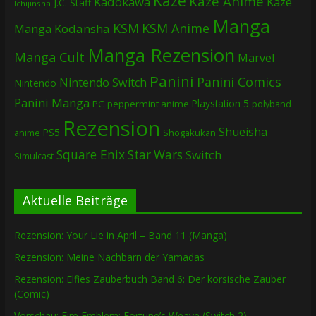
Kazé
Kazé Anime
Kadokawa
Kazé
J.C. Staff
Ichijinsha
Manga
KSM
KSM Anime
Manga
Kodansha
Manga Rezension
Manga Cult
Marvel
Panini
Panini Comics
Nintendo Switch
Nintendo
Panini Manga
Playstation 5
PC
peppermint anime
polyband
Rezension
Shueisha
PS5
Shogakukan
anime
Square Enix
Star Wars
Switch
Simulcast
Aktuelle Beiträge
Rezension: Your Lie in April – Band 11 (Manga)
Rezension: Meine Nachbarn der Yamadas
Rezension: Elfies Zauberbuch Band 6: Der korsische Zauber
(Comic)
Vorschau: Fire Emblem: Fortune’s Weave (Switch 2)