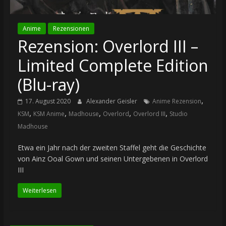
Anime
Rezensionen
Rezension: Overlord III –
Limited Complete Edition
(Blu-ray)
,
17. August 2020
Alexander Geisler
Anime Rezension
,
,
,
,
,
KSM
KSM Anime
Madhouse
Overlord
Overlord III
Studio
Madhouse
Etwa ein Jahr nach der zweiten Staffel geht die Geschichte
von Ainz Ooal Gown und seinen Untergebenen in Overlord
III
Weiterlesen