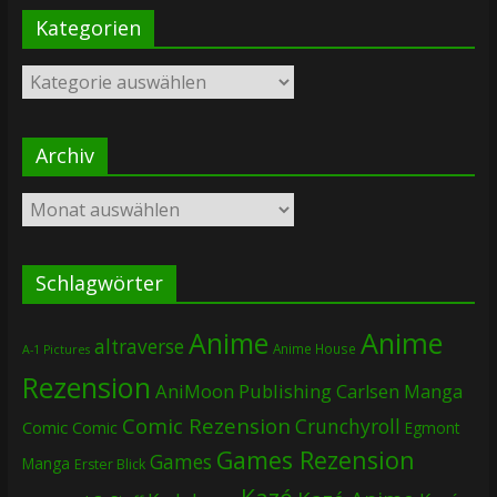
Kategorien
Kategorien
Archiv
Archiv
Schlagwörter
Anime
Anime
altraverse
Anime House
A-1 Pictures
Rezension
AniMoon Publishing
Carlsen Manga
Comic Rezension
Crunchyroll
Comic
Comic
Egmont
Games Rezension
Games
Manga
Erster Blick