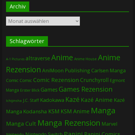
Archiv
Archiv
Schlagwörter
Anime
Anime
altraverse
Anime House
A-1 Pictures
Rezension
AniMoon Publishing
Carlsen Manga
Comic Rezension
Crunchyroll
Comic
Comic
Egmont
Games Rezension
Games
Manga
Erster Blick
Kazé
Kazé Anime
Kadokawa
Kazé
J.C. Staff
Ichijinsha
Manga
KSM
KSM Anime
Manga
Kodansha
Manga Rezension
Manga Cult
Marvel
Panini
Panini Comics
Nintendo Switch
Nintendo