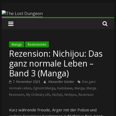
Zum
The
Inhalt
springen
Lost
Dungeon
Manga
Rezensionen
Rezension: Nichijou: Das
ganz normale Leben –
Band 3 (Manga)
7. November 2023
Alexander Geisler
Das ganz
,
,
,
,
normale Leben
Egmont Manga
Kadokawa
Manga
Manga
,
,
,
,
Rezension
My Ordinary Life
Nichijō
Nichijou
Rezension
Kurz währende Freude, Ärger mit der Polizei und