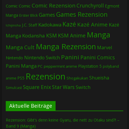
Comic Rezension
Crunchyroll
Comic
Comic
Egmont
Games Rezension
Games
Manga
Erster Blick
Kazé
Kazé Anime
Kadokawa
Kazé
J.C. Staff
Ichijinsha
Manga
KSM
KSM Anime
Manga
Kodansha
Manga Rezension
Manga Cult
Marvel
Panini
Panini Comics
Nintendo Switch
Nintendo
Panini Manga
Playstation 5
PC
peppermint anime
polyband
Rezension
Shueisha
PS5
Shogakukan
anime
Square Enix
Star Wars
Switch
Simulcast
Aktuelle Beiträge
Rezension: Gibt’s denn keine Gyaru, die nett zu Otaku sind?! –
Band 9 (Manga)