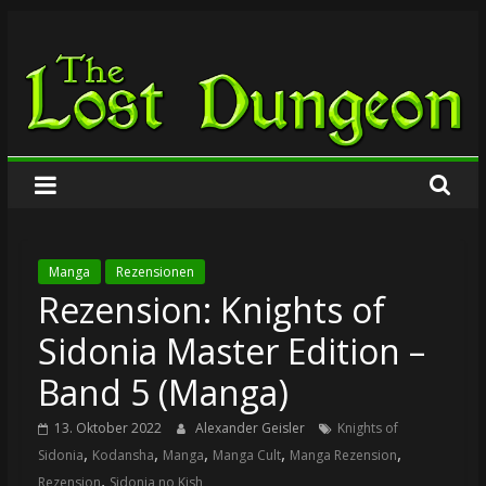
Zum
The
Inhalt
springen
Lost
Dungeon
Manga
Rezensionen
Rezension: Knights of
Sidonia Master Edition –
Band 5 (Manga)
13. Oktober 2022
Alexander Geisler
Knights of
,
,
,
,
,
Sidonia
Kodansha
Manga
Manga Cult
Manga Rezension
,
Rezension
Sidonia no Kish