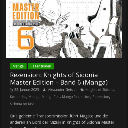
Manga
Rezensionen
Rezension: Knights of Sidonia
Master Edition – Band 6 (Manga)
,
22. Januar 2023
Alexander Geisler
Knights of Sidonia
,
,
,
,
,
Kodansha
Manga
Manga Cult
Manga Rezension
Rezension
Sidonia no Kish
Eine geheime Transportmission führt Nagate und die
anderen an Bord der Mizuki in Knights of Sidonia Master