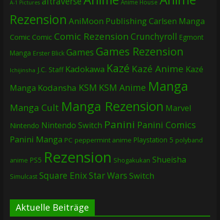
altraverse
Anime House
A-1 Pictures
Rezension
AniMoon Publishing
Carlsen Manga
Comic Rezension
Crunchyroll
Comic
Comic
Egmont
Games Rezension
Games
Manga
Erster Blick
Kazé
Kazé Anime
Kadokawa
Kazé
J.C. Staff
Ichijinsha
Manga
KSM
KSM Anime
Manga
Kodansha
Manga Rezension
Manga Cult
Marvel
Panini
Panini Comics
Nintendo Switch
Nintendo
Panini Manga
Playstation 5
PC
peppermint anime
polyband
Rezension
Shueisha
PS5
Shogakukan
anime
Square Enix
Star Wars
Switch
Simulcast
Aktuelle Beiträge