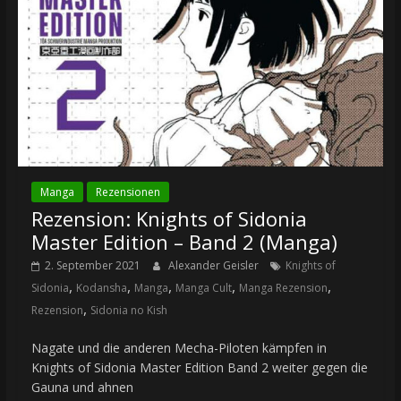
Manga
Rezensionen
Rezension: Knights of Sidonia
Master Edition – Band 2 (Manga)
2. September 2021
Alexander Geisler
Knights of
,
,
,
,
,
Sidonia
Kodansha
Manga
Manga Cult
Manga Rezension
,
Rezension
Sidonia no Kish
Nagate und die anderen Mecha-Piloten kämpfen in
Knights of Sidonia Master Edition Band 2 weiter gegen die
Gauna und ahnen