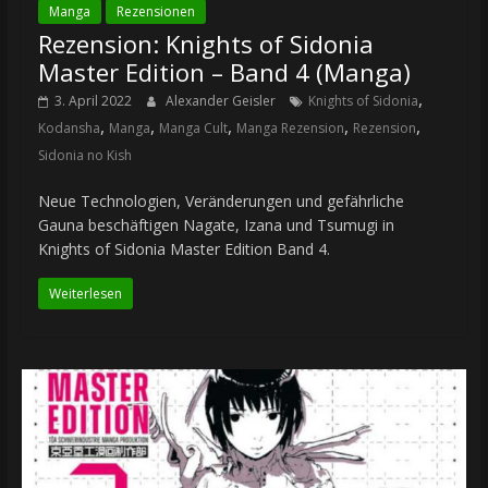
Manga
Rezensionen
Rezension: Knights of Sidonia
Master Edition – Band 4 (Manga)
,
3. April 2022
Alexander Geisler
Knights of Sidonia
,
,
,
,
,
Kodansha
Manga
Manga Cult
Manga Rezension
Rezension
Sidonia no Kish
Neue Technologien, Veränderungen und gefährliche
Gauna beschäftigen Nagate, Izana und Tsumugi in
Knights of Sidonia Master Edition Band 4.
Weiterlesen