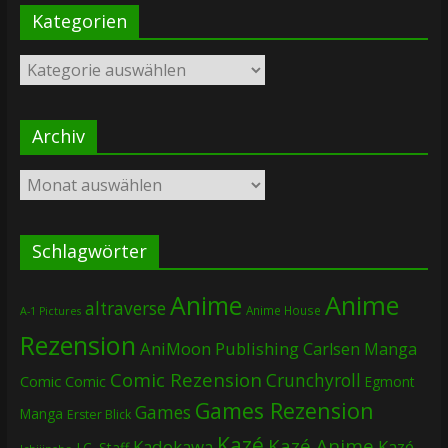
Kategorien
Kategorien
Archiv
Archiv
Schlagwörter
Anime
Anime
altraverse
Anime House
A-1 Pictures
Rezension
AniMoon Publishing
Carlsen Manga
Comic Rezension
Crunchyroll
Comic
Comic
Egmont
Games Rezension
Games
Manga
Erster Blick
Kazé
Kazé Anime
Kadokawa
Kazé
J.C. Staff