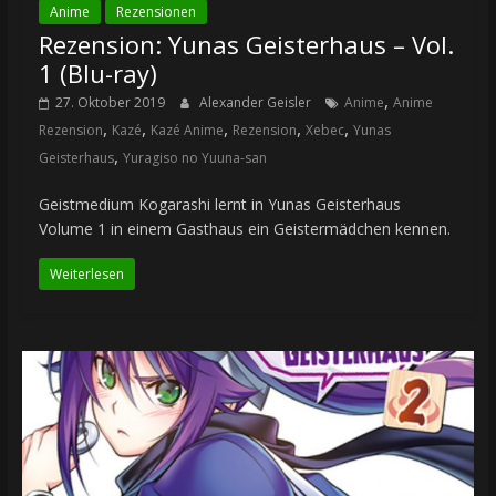
Anime
Rezensionen
Rezension: Yunas Geisterhaus – Vol.
1 (Blu-ray)
,
27. Oktober 2019
Alexander Geisler
Anime
Anime
,
,
,
,
,
Rezension
Kazé
Kazé Anime
Rezension
Xebec
Yunas
,
Geisterhaus
Yuragiso no Yuuna-san
Geistmedium Kogarashi lernt in Yunas Geisterhaus
Volume 1 in einem Gasthaus ein Geistermädchen kennen.
Weiterlesen