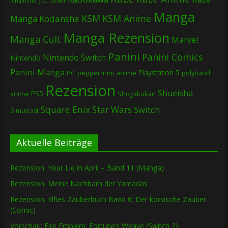
Ichijinsha
Manga
KSM
KSM Anime
Manga
Kodansha
Manga Rezension
Manga Cult
Marvel
Panini
Panini Comics
Nintendo Switch
Nintendo
Panini Manga
Playstation 5
PC
peppermint anime
polyband
Rezension
Shueisha
PS5
Shogakukan
anime
Square Enix
Star Wars
Switch
Simulcast
Aktuelle Beiträge
Rezension: Your Lie in April – Band 11 (Manga)
Rezension: Meine Nachbarn der Yamadas
Rezension: Elfies Zauberbuch Band 6: Der korsische Zauber
(Comic)
Vorschau: Fire Emblem: Fortune’s Weave (Switch 2)