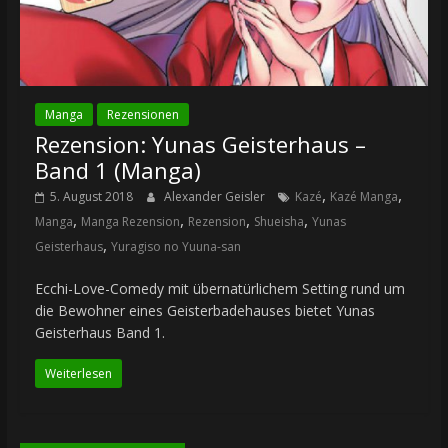
Manga
Rezensionen
Rezension: Yunas Geisterhaus –
Band 1 (Manga)
,
,
5. August 2018
Alexander Geisler
Kazé
Kazé Manga
,
,
,
,
Manga
Manga Rezension
Rezension
Shueisha
Yunas
,
Geisterhaus
Yuragiso no Yuuna-san
Ecchi-Love-Comedy mit übernatürlichem Setting rund um
die Bewohner eines Geisterbadehauses bietet Yunas
Geisterhaus Band 1.
Weiterlesen