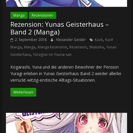
Manga
Rezensionen
Rezension: Yunas Geisterhaus –
Band 2 (Manga)
,
2. September 2018
Alexander Geisler
Kazé
Kazé
,
,
,
,
,
Manga
Manga
Manga Rezension
Rezension
Shueisha
Yunas
,
Geisterhaus
Yuragiso no Yuuna-san
Kogarashi, Yuna und die anderen Bewohner der Pension
Yuragi erleben in Yunas Geisterhaus Band 2 wieder allerlei
verrückt-witzig-erotische Alltags-Situationen.
Weiterlesen