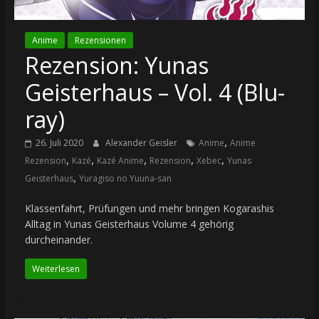
Anime
Rezensionen
Rezension: Yunas
Geisterhaus – Vol. 4 (Blu-
ray)
,
26. Juli 2020
Alexander Geisler
Anime
Anime
,
,
,
,
,
Rezension
Kazé
Kazé Anime
Rezension
Xebec
Yunas
,
Geisterhaus
Yuragiso no Yuuna-san
Klassenfahrt, Prüfungen und mehr bringen Kogarashis
Alltag in Yunas Geisterhaus Volume 4 gehörig
durcheinander.
Weiterlesen