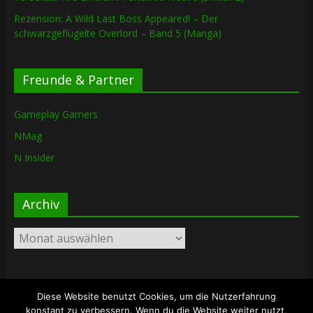
Rezension: A Wild Last Boss Appeared! – Der
schwarzgeflügelte Overlord – Band 5 (Manga)
Freunde & Partner
Gameplay Gamers
NMag
N Insider
Archiv
Archiv
Diese Website benutzt Cookies, um die Nutzerfahrung
Copyright © 2026
The Lost Dungeon
. Alle Rechte vorbehalten.
konstant zu verbessern. Wenn du die Website weiter nutzt,