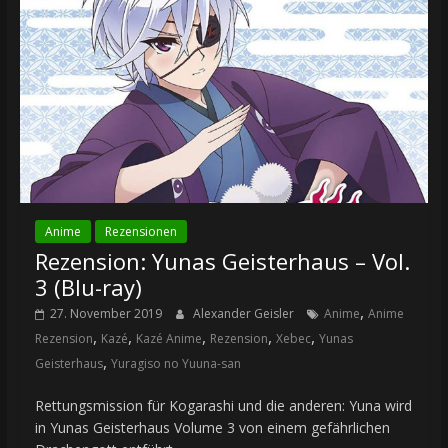
Anime
Rezensionen
Rezension: Yunas Geisterhaus – Vol.
3 (Blu-ray)
,
27. November 2019
Alexander Geisler
Anime
Anime
,
,
,
,
,
Rezension
Kazé
Kazé Anime
Rezension
Xebec
Yunas
,
Geisterhaus
Yuragiso no Yuuna-san
Rettungsmission für Kogarashi und die anderen: Yuna wird
in Yunas Geisterhaus Volume 3 von einem gefährlichen