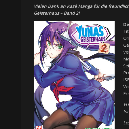
Vielen Dank an Kazé Manga für die freundlic
Geisterhaus – Band 2!
De
Ti
Or
Ge
Ve
Ma
Se
Pr
IS
Ve
Er
YU
Inc
Le