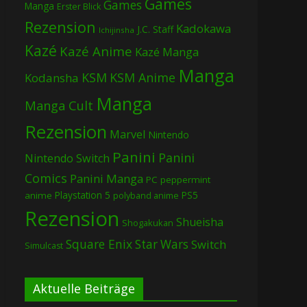
Games
Games
Manga
Erster Blick
Rezension
Kadokawa
J.C. Staff
Ichijinsha
Kazé
Kazé Anime
Kazé Manga
Manga
KSM
KSM Anime
Kodansha
Manga
Manga Cult
Rezension
Marvel
Nintendo
Panini
Panini
Nintendo Switch
Comics
Panini Manga
PC
peppermint
Playstation 5
PS5
anime
polyband anime
Rezension
Shueisha
Shogakukan
Square Enix
Star Wars
Switch
Simulcast
Aktuelle Beiträge