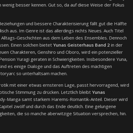
n wenig besser kennen. Gut so, da auf diese Weise der Fokus
Beziehungen und bessere Charakterisierung fällt gut die Hälfte
ch aus. Im Genre ist das allerdings nichts Neues. Auch Titel
e Alltags-Geschichten aus dem Leben des Ensembles. Dennoch
sen. Einen solchen bietet
Yunas Geisterhaus Band 2
in der
euen Charakteren, Genshiro und Oboro, wird ein potenzieller
ension Yuragi geraten in Schwierigkeiten. Insbesondere Yuna,
sind es einige Dialoge und das Auftreten des mächtigen
Storyarc so unterhaltsam machen.
tik mit einer etwas ernsteren Lage, passt hervorragend, wird
otische Stimmung zu drücken. Letztlich bleibt
Yunas
edy-Manga samt starkem Harems-Romantik-Anteil. Dieser wird
apitel zwölf und durch das Ende deutlich. Eine gelungene
keiten, die so manche aberwitzige Situation versprechen, hin.