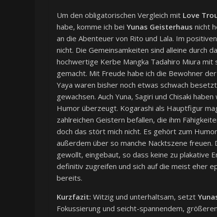
Um den obligatorischen Vergleich mit
Love Tro
habe, komme ich bei
Yunas Geisterhaus
nicht h
an die Abenteuer von Rito und Lala. Im positiven 
nicht. Die Gemeinsamkeiten sind alleine durch da
hochwertige Kerbe Mangka Tadahiro Miura mit s
gemacht. Mit Freude habe ich die Bewohner der
Yaya waren bisher noch etwas schwach besetzt, 
gewachsen. Auch Yuna, Sagiri und Chisaki haben 
Humor überzeugt. Kogarashi als Hauptfigur mag
zahlreichen Geistern befallen, die ihm Fähigkeit
doch das stört mich nicht. Es gehört zum Humor 
außerdem über so manche Nacktszene freuen. Di
gewollt, eingebaut, so dass keine zu plakative
definitiv zugreifen und sich auf die meist eher 
bereits.
Kurzfazit:
Witzig und unterhaltsam, setzt
Yunas
Fokussierung und seicht-spannendem, größeren