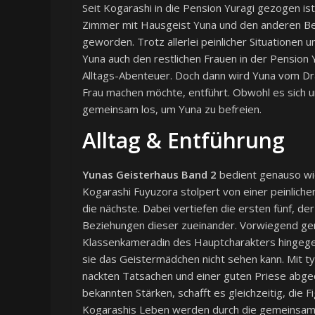
Seit Kogarashi in die Pension Yuragi gezogen ist,
Zimmer mit Hausgeist Yuna und den anderen B
geworden. Trotz allerlei peinlicher Situationen u
Yuna auch den restlichen Frauen in der Pension
Alltags-Abenteuer. Doch dann wird Yuna vom D
Frau machen möchte, entführt. Obwohl es sich u
gemeinsam los, um Yuna zu befreien.
Alltag & Entführung
Yunas Geisterhaus Band 2
bedient genauso wi
Kogarashi Fuyuzora stolpert von einer peinlichen
die nächste. Dabei vertiefen die ersten fünf, d
Beziehungen dieser zueinander. Vorwiegend geme
Klassenkameradin des Hauptcharakters hingegen
sie das Geistermädchen nicht sehen kann. Mit t
nackten Tatsachen und einer guten Priese abged
bekannten Stärken, schafft es gleichzeitig, die
Kogarashis Leben werden durch die gemeinsamen