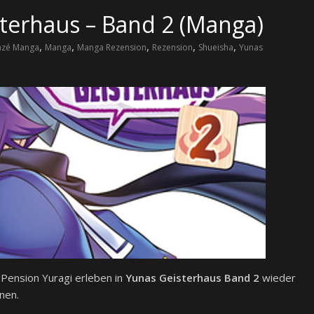
terhaus – Band 2 (Manga)
,
,
,
,
,
azé Manga
Manga
Manga Rezension
Rezension
Shueisha
Yunas
Pension Yuragi erleben in
Yunas Geisterhaus Band 2
wieder
onen.