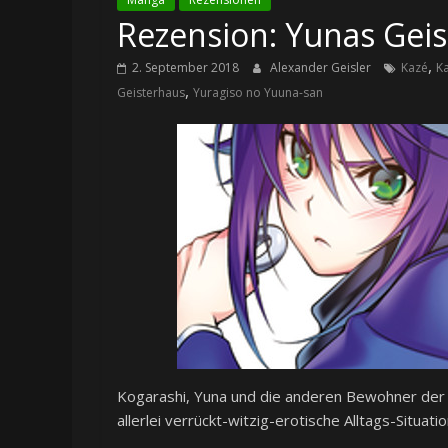
Rezension: Yunas Geis
,
2. September 2018
Alexander Geisler
Kazé
K
,
Geisterhaus
Yuragiso no Yuuna-san
Kogarashi, Yuna und die anderen Bewohner der 
allerlei verrückt-witzig-erotische Alltags-Situati