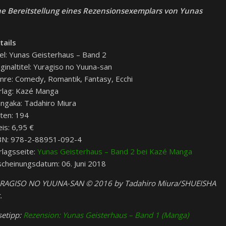
he Bereitstellung eines Rezensionsexemplars von Yunas
tails
tel: Yunas Geisterhaus – Band 2
iginaltitel: Yuragiso no Yuuna-san
nre: Comedy, Romantik, Fantasy, Ecchi
rlag: Kazé Manga
ngaka: Tadahiro Miura
iten: 194
eis: 6,95 €
BN: 978-2-88951-092-4
rlagsseite:
Yunas Geisterhaus – Band 2 bei Kazé Manga
scheinungsdatum: 06. Juni 2018
RAGISO NO YUUNA-SAN © 2016 by Tadahiro Miura/SHUEISHA
.
setipp:
Rezension: Yunas Geisterhaus – Band 1 (Manga)