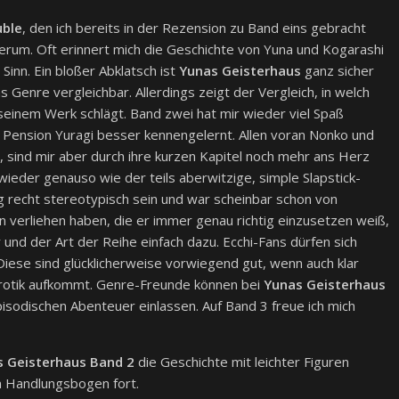
uble
, den ich bereits in der Rezension zu Band eins gebracht
erum. Oft erinnert mich die Geschichte von Yuna und Kogarashi
Sinn. Ein bloßer Abklatsch ist
Yunas Geisterhaus
ganz sicher
s Genre vergleichbar. Allerdings zeigt der Vergleich, in welch
einem Werk schlägt. Band zwei hat mir wieder viel Spaß
 Pension Yuragi besser kennengelernt. Allen voran Nonko und
sind mir aber durch ihre kurzen Kapitel noch mehr ans Herz
wieder genauso wie der teils aberwitzige, simple Slapstick-
 recht stereotypisch sein und war scheinbar schon von
en verliehen haben, die er immer genau richtig einzusetzen weiß,
und der Art der Reihe einfach dazu. Ecchi-Fans dürfen sich
ese sind glücklicherweise vorwiegend gut, wenn auch klar
 Erotik aufkommt. Genre-Freunde können bei
Yunas Geisterhaus
episodischen Abenteuer einlassen. Auf Band 3 freue ich mich
 Geisterhaus Band 2
die Geschichte mit leichter Figuren
 Handlungsbogen fort.