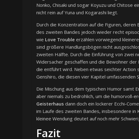
Nonko, Chisaki und sogar Koyuzu und Chitose ei
nicht rein auf Yuna und Kogarashi liegt.
Durch die Konzentration auf die Figuren, deren 
des zweiten Bandes jedoch wieder recht episodis
wie
Love Trouble
erzählen vorwiegend kleiner
sind größere Handlungsbögen nicht ausgeschlos
zweiten Hälfte. Durch die Einführung von zwei n
Widersacher geschaffen und die Bewohner der P
die entführt wird. Neben etwas seichter Action 
Genshiro, die diesen vier Kapitel umfassenden 
Die Mischung aus dem typischen Humor samt Ero
aber niemals zu bedrohlich, um die humorvoll-er
Geisterhaus
dann doch ein lockerer Ecchi-Com
im Laufe des zweiten Bandes, insbesondere in K
kleinee Wendung deutet auf noch mehr Schwierig
Fazit