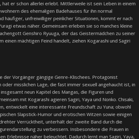
 hat er schon allerlei erlebt. Mittlerweile ist sein Leben in einem
ewohnern des ehemaligen Badehauses für ihn normal
nd häufiger, unfreiwilliger peinlicher Situationen, kommt er nach
 Yuragi etwas näher. Gemeinsam erleben sie so manches kleine
rachengott Genshiro Ryuuga, der das Geistermädchen zu seiner
m einen mächtigen Feind handelt, ziehen Kogarashi und Sagiri
e der Vorgänger gängige Genre-Klischees. Protagonist
 oder misslichen Lage, die fast immer sexuell angehaucht ist, in
er insgesamt neun Kapitel des Mangas, die Figuren und
insam mit Kogarashi agieren Sagiri, Yaya und Nonko. Chisaki,
, entwickelt eine interessante Freundschaft zu Yuna; obwohl
ypischen Slapstick-Humor und erotischen Witzen sowie einigen
rehter Verrücktheit, unterhält der zweite Band durch die
 Figurendarstellung zu verbessern. Insbesondere die Frauen in
 Erlebnisse näher beleuchtet. Dadurch lernt man Sagiri, Yaya,