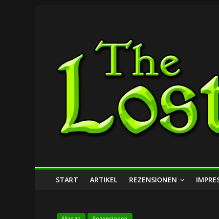
Zum
The
Inhalt
springen
Lost
Dungeon
START
ARTIKEL
REZENSIONEN
IMPRE
Manga
Rezensionen