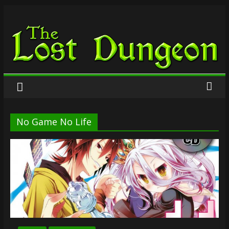
Zum
The
Inhalt
springen
Lost
Dungeon
No Game No Life