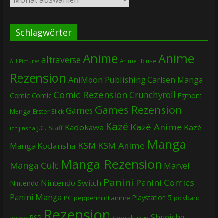
Schlagwörter
Anime
Anime
altraverse
Anime House
A-1 Pictures
Rezension
AniMoon Publishing
Carlsen Manga
Comic Rezension
Crunchyroll
Comic
Comic
Egmont
Games Rezension
Games
Manga
Erster Blick
Kazé
Kazé Anime
Kadokawa
Kazé
J.C. Staff
Ichijinsha
Manga
KSM
KSM Anime
Manga
Kodansha
Manga Rezension
Manga Cult
Marvel
Panini
Panini Comics
Nintendo Switch
Nintendo
Panini Manga
Playstation 5
PC
peppermint anime
polyband
Rezension
Shueisha
PS5
Shogakukan
anime