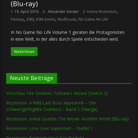
(Blu-ray)
,
18. April 2016
Alexander Geisler
Anime Rezension
,
,
,
,
Fantasy
KSM
KSM Anime
Madhouse
No Game No Life
In No Game No Life Volume 1 geraten die Protagonisten
in eine Welt, in der alles durch Spiele entschieden wird.
Weiterlesen
Neuste Beiträge
Vorschau: Fire Emblem: Fortune’s Weave (Switch 2)
Rezension: A Wild Last Boss Appeared! – Der
schwarzgeflügelte Overlord – Band 5 (Manga)
Rezension: Isekai Quartet The Movie: Another World (Blu-ray)
Rezension: Love Live! Superstar!! – Staffel 1
Rezension: Biomechanical Toy (Switch)