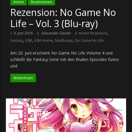
Anime
Rezensionen
Rezension: No Game No
Life – Vol. 3 (Blu-ray)
,
6. Juni 2016
Alexander Geisler
Anime Rezension
,
,
,
,
Fantasy
KSM
KSM Anime
Madhouse
No Game No Life
Am 20. Juni erscheint No Game No Life Volume 4 und
schließt die Fantasy-Serie mit den finalen Episoden furios
und
Weiterlesen