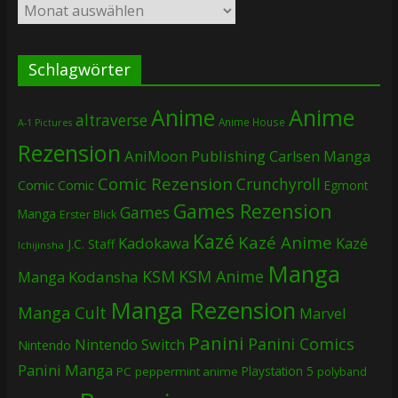
Archiv
Schlagwörter
Anime
Anime
altraverse
Anime House
A-1 Pictures
Rezension
AniMoon Publishing
Carlsen Manga
Comic Rezension
Crunchyroll
Comic
Comic
Egmont
Games Rezension
Games
Manga
Erster Blick
Kazé
Kazé Anime
Kadokawa
Kazé
J.C. Staff
Ichijinsha
Manga
KSM
KSM Anime
Manga
Kodansha
Manga Rezension
Manga Cult
Marvel
Panini
Panini Comics
Nintendo Switch
Nintendo
Panini Manga
Playstation 5
PC
peppermint anime
polyband