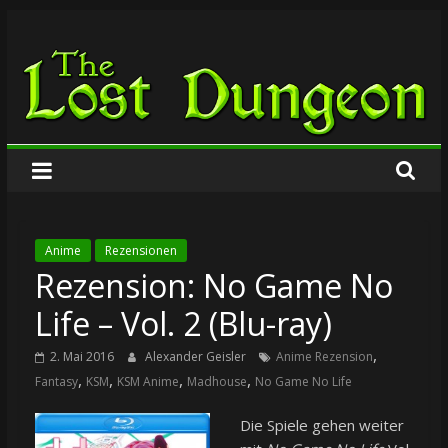
Zum
The
Inhalt
springen
Lost
Dungeon
Anime
Rezensionen
Rezension: No Game No
Life – Vol. 2 (Blu-ray)
,
2. Mai 2016
Alexander Geisler
Anime Rezension
,
,
,
,
Fantasy
KSM
KSM Anime
Madhouse
No Game No Life
Die Spiele gehen weiter