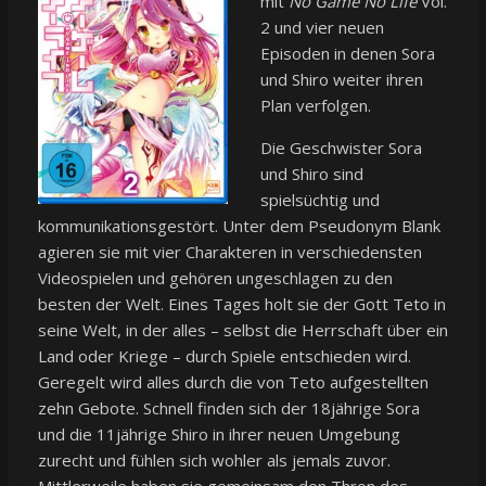
mit
No Game No Life
Vol.
2 und vier neuen
Episoden in denen Sora
und Shiro weiter ihren
Plan verfolgen.
Die Geschwister Sora
und Shiro sind
spielsüchtig und
kommunikationsgestört. Unter dem Pseudonym Blank
agieren sie mit vier Charakteren in verschiedensten
Videospielen und gehören ungeschlagen zu den
besten der Welt. Eines Tages holt sie der Gott Teto in
seine Welt, in der alles – selbst die Herrschaft über ein
Land oder Kriege – durch Spiele entschieden wird.
Geregelt wird alles durch die von Teto aufgestellten
zehn Gebote. Schnell finden sich der 18jährige Sora
und die 11jährige Shiro in ihrer neuen Umgebung
zurecht und fühlen sich wohler als jemals zuvor.
Mittlerweile haben sie gemeinsam den Thron des