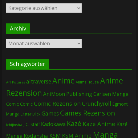
Kategorien
Archiv
Archiv
Schlagwörter
Anime
Anime
altraverse
Anime House
A-1 Pictures
Rezension
AniMoon Publishing
Carlsen Manga
Comic Rezension
Crunchyroll
Comic
Comic
Egmont
Games Rezension
Games
Manga
Erster Blick
Kazé
Kazé Anime
Kadokawa
Kazé
J.C. Staff
Ichijinsha
Manga
KSM
KSM Anime
Manga
Kodansha