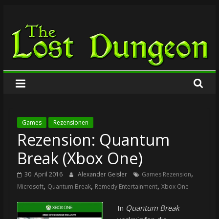
Zum
The
Inhalt
springen
Lost
Dungeon
Games
Rezensionen
Rezension: Quantum
Break (Xbox One)
,
30. April 2016
Alexander Geisler
Games Rezension
,
,
,
Microsoft
Quantum Break
Remedy Entertainment
Xbox One
In
Quantum Break