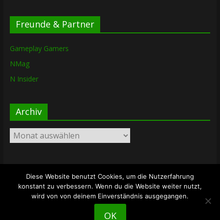
Freunde & Partner
Gameplay Gamers
NMag
N Insider
Archiv
Archiv
Diese Website benutzt Cookies, um die Nutzerfahrung
Copyright © 2026
The Lost Dungeon
. Alle Rechte vorbehalten.
konstant zu verbessern. Wenn du die Website weiter nutzt,
Theme: ColorMag von
ThemeGrill
. Bereitgestellt von
wird von von deinem Einverständnis ausgegangen.
WordPress
.
OK