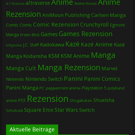
Anime
Anime
altraverse
Anime House
A-1 Pictures
Rezension
AniMoon Publishing
Carlsen Manga
Comic Rezension
Crunchyroll
Comic
Comic
Egmont
Games Rezension
Games
Manga
Erster Blick
Kazé
Kazé Anime
Kadokawa
Kazé
J.C. Staff
Ichijinsha
Manga
KSM
KSM Anime
Manga
Kodansha
Manga Rezension
Manga Cult
Marvel
Panini
Panini Comics
Nintendo Switch
Nintendo
Panini Manga
Playstation 5
PC
peppermint anime
polyband
Rezension
Shueisha
PS5
Shogakukan
anime
Square Enix
Star Wars
Switch
Simulcast
Aktuelle Beiträge