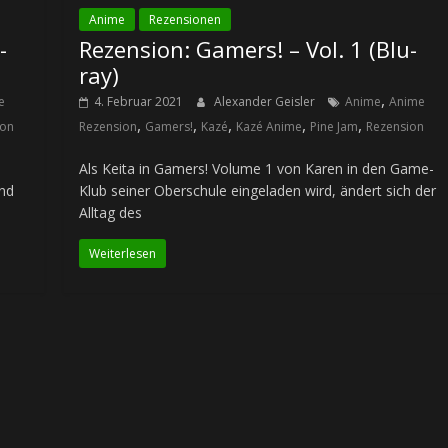
Anime
Rezensionen
-
Rezension: Gamers! – Vol. 1 (Blu-
ray)
,
e
4. Februar 2021
Alexander Geisler
Anime
Anime
,
,
,
,
,
ion
Rezension
Gamers!
Kazé
Kazé Anime
Pine Jam
Rezension
Als Keita in Gamers! Volume 1 von Karen in den Game-
und
Klub seiner Oberschule eingeladen wird, ändert sich der
Alltag des
Weiterlesen