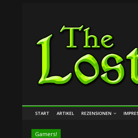
Zum
The
Inhalt
springen
Lost
Dungeon
START
ARTIKEL
REZENSIONEN
IMPRE
Gamers!