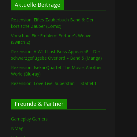
Aktuelle Beiträge
Rezension: Elfies Zauberbuch Band 6: Der
korsische Zauber (Comic)
Vorschau: Fire Emblem: Fortune’s Weave
(Switch 2)
Rezension: A Wild Last Boss Appeared! – Der
schwarzgeflügelte Overlord – Band 5 (Manga)
Rezension: Isekai Quartet The Movie: Another
World (Blu-ray)
Rezension: Love Live! Superstar!! – Staffel 1
Freunde & Partner
Gameplay Gamers
NMag