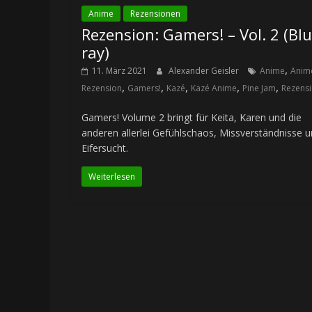
Anime
Rezensionen
Rezension: Gamers! – Vol. 2 (Blu
ray)
,
11. März 2021
Alexander Geisler
Anime
Anim
,
,
,
,
,
Rezension
Gamers!
Kazé
Kazé Anime
Pine Jam
Rezens
Gamers! Volume 2 bringt für Keita, Karen und die
anderen allerlei Gefühlschaos, Missverständnisse 
Eifersucht.
Weiterlesen