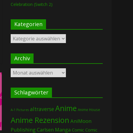
Celebration (Switch 2)
Kategorien
Kategorien
Archiv
Archiv
Schlagwörter
Anime
altraverse
Anime House
A-1 Pictures
Anime Rezension
AniMoon
Publishing
Carlsen Manga
Comic
Comic