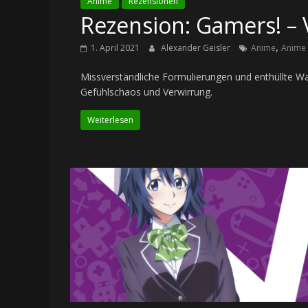
Anime
Rezensionen
Rezension: Gamers! – V
,
1. April 2021
Alexander Geisler
Anime
Anime 
Missverständliche Formulierungen und enthüllte Wah
Gefühlschaos und Verwirrung.
Weiterlesen