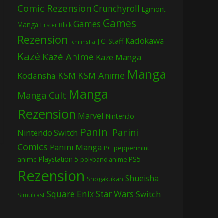
Comic Rezension
Crunchyroll
Egmont
Games
Games
Manga
Erster Blick
Rezension
Kadokawa
J.C. Staff
Ichijinsha
Kazé
Kazé Anime
Kazé Manga
Manga
KSM
KSM Anime
Kodansha
Manga
Manga Cult
Rezension
Marvel
Nintendo
Panini
Panini
Nintendo Switch
Comics
Panini Manga
PC
peppermint
Playstation 5
PS5
anime
polyband anime
Rezension
Shueisha
Shogakukan
Square Enix
Star Wars
Switch
Simulcast