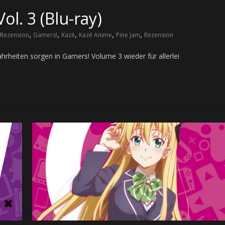
ol. 3 (Blu-ray)
,
,
,
,
,
Rezension
Gamers!
Kazé
Kazé Anime
Pine Jam
Rezension
rheiten sorgen in Gamers! Volume 3 wieder für allerlei