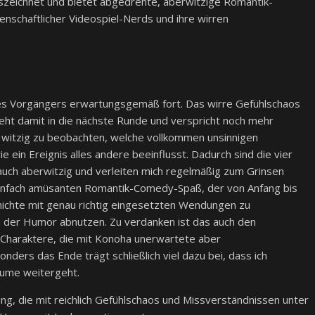
szeichnet und bietet abgedrehte, aberwitzige Romantik-
nschaftlicher Videospiel-Nerds und ihre wirren
es Vorgängers erwartungsgemäß fort. Das wirre Gefühlschaos
geht damit in die nächste Runde und verspricht noch mehr
ch witzig zu beobachten, welche vollkommen unsinnigen
ein Ereignis alles andere beeinflusst. Dadurch sind die vier
auch aberwitzig und verleiten mich regelmäßig zum Grinsen
infach amüsanten Romantik-Comedy-Spaß, der von Anfang bis
hichte mit genau richtig eingesetzten Wendungen zu
 der Humor abnutzen. Zu verdanken ist das auch den
Charaktere, die mit Konoha unerwartete aber
ers das Ende trägt schließlich viel dazu bei, dass ich
olume weitergeht.
, die mit reichlich Gefühlschaos und Missverständnissen unter