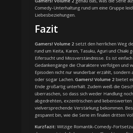
Gamers! Volume 2
genau das, was die Serie au
Comedy-Unterhaltung rund um eine Gruppe leide
Liebesbeziehungen.
Fazit
Gamers! Volume 2
setzt den herrlichen Weg d
rund um Keita, Karen, Tasuku, Aguri und Chiaki 
Eifersucht und Missverständnisse. Es ist einfa
Gedankengänge die Charaktere verfolgen und wie 
Episoden nicht nur wunderbar erzählt, sondern 
oder sogar Lachen.
Gamers! Volume 2
bietet e
Ende großartig unterhält. Zudem weiß die Gesc
überraschen, so dass sich weder Handlung noch
abgedrehten, exzentrischen und liebenswerten 
vielversprechende Verstärkung bekommen. Besond
gespannt bin, wie die Serie im finalen dritten V
Kurzfazit:
Witzige Romantik-Comedy-Fortsetzung