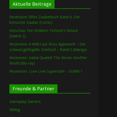
Aktuelle Beiträge
Rezension: Elfies Zauberbuch Band 6: Der
korsische Zauber (Comic)
Vorschau: Fire Emblem: Fortune’s Weave
(Switch 2)
Rezension: A Wild Last Boss Appeared! – Der
schwarzgeflügelte Overlord – Band 5 (Manga)
Rezension: Isekai Quartet The Movie: Another
World (Blu-ray)
Rezension: Love Live! Superstar!! – Staffel 1
Freunde & Partner
Gameplay Gamers
NMag