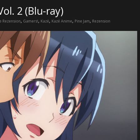
ol. 2 (Blu-ray)
,
,
,
,
,
e Rezension
Gamers!
Kazé
Kazé Anime
Pine Jam
Rezension