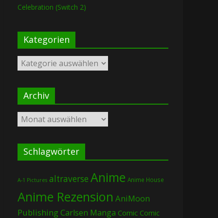
Celebration (Switch 2)
Kategorien
Kategorien
Archiv
Archiv
Schlagwörter
Anime
altraverse
Anime House
A-1 Pictures
Anime Rezension
AniMoon
Publishing
Carlsen Manga
Comic
Comic