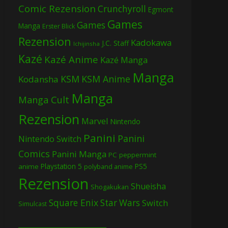
Comic Rezension
Crunchyroll
Egmont
Games
Games
Manga
Erster Blick
Rezension
Kadokawa
J.C. Staff
Ichijinsha
Kazé
Kazé Anime
Kazé Manga
Manga
KSM
KSM Anime
Kodansha
Manga
Manga Cult
Rezension
Marvel
Nintendo
Panini
Panini
Nintendo Switch
Comics
Panini Manga
PC
peppermint
Playstation 5
PS5
anime
polyband anime
Rezension
Shueisha
Shogakukan
Square Enix
Star Wars
Switch
Simulcast