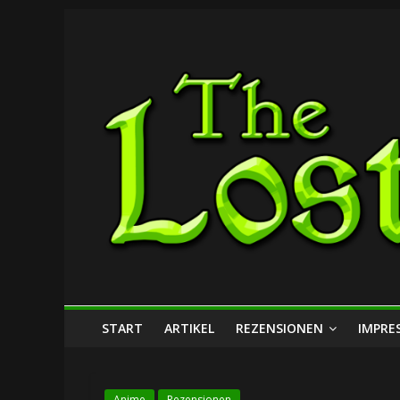
Zum
The
Inhalt
springen
Lost
Dungeon
START
ARTIKEL
REZENSIONEN
IMPRE
Anime
Rezensionen