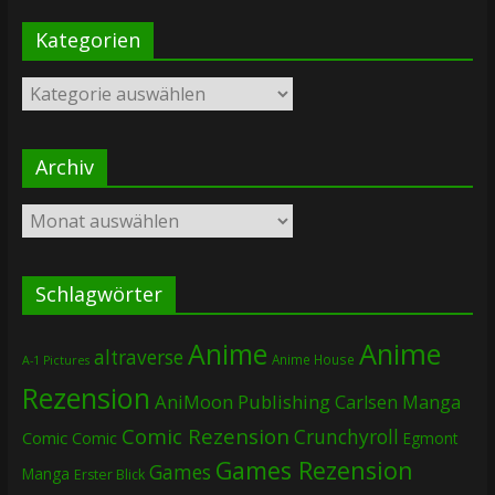
Kategorien
Kategorien
Archiv
Archiv
Schlagwörter
Anime
Anime
altraverse
Anime House
A-1 Pictures
Rezension
AniMoon Publishing
Carlsen Manga
Comic Rezension
Crunchyroll
Comic
Comic
Egmont
Games Rezension
Games
Manga
Erster Blick