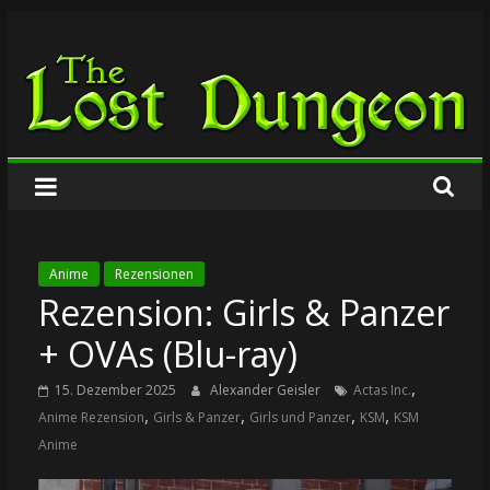
Zum
The
Inhalt
springen
Lost
Dungeon
Anime
Rezensionen
Rezension: Girls & Panzer
+ OVAs (Blu-ray)
,
15. Dezember 2025
Alexander Geisler
Actas Inc.
,
,
,
,
Anime Rezension
Girls & Panzer
Girls und Panzer
KSM
KSM
Anime