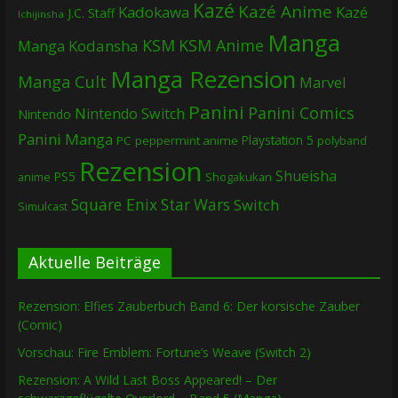
Kazé
Kazé Anime
Kadokawa
Kazé
J.C. Staff
Ichijinsha
Manga
KSM
KSM Anime
Manga
Kodansha
Manga Rezension
Manga Cult
Marvel
Panini
Panini Comics
Nintendo Switch
Nintendo
Panini Manga
Playstation 5
PC
peppermint anime
polyband
Rezension
Shueisha
PS5
Shogakukan
anime
Square Enix
Star Wars
Switch
Simulcast
Aktuelle Beiträge
Rezension: Elfies Zauberbuch Band 6: Der korsische Zauber
(Comic)
Vorschau: Fire Emblem: Fortune’s Weave (Switch 2)
Rezension: A Wild Last Boss Appeared! – Der