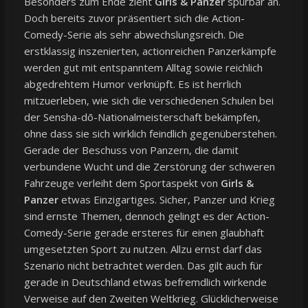
Besonders zum Ende zieht
Girls & Panzer
spürbar an.
Doch bereits zuvor präsentiert sich die Action-
Comedy-Serie als sehr abwechslungsreich. Die
erstklassig inszenierten, actionreichen Panzerkämpfe
werden gut mit entspanntem Alltag sowie reichlich
abgedrehtem Humor verknüpft. Es ist herrlich
mitzuerleben, wie sich die verschiedenen Schulen bei
der Sensha-dō-Nationalmeisterschaft bekämpfen,
ohne dass sie sich wirklich feindlich gegenüberstehen.
Gerade der Beschuss von Panzern, die damit
verbundene Wucht und die Zerstörung der schweren
Fahrzeuge verleiht dem Sportaspekt von
Girls &
Panzer
etwas Einzigartiges. Sicher, Panzer und Krieg
sind ernste Themen, dennoch gelingt es der Action-
Comedy-Serie gerade ersteres für einen glaubhaft
umgesetzten Sport zu nutzen. Allzu ernst darf das
Szenario nicht betrachtet werden. Das gilt auch für
gerade in Deutschland etwas befremdlich wirkende
Verweise auf den Zweiten Weltkrieg. Glücklicherweise