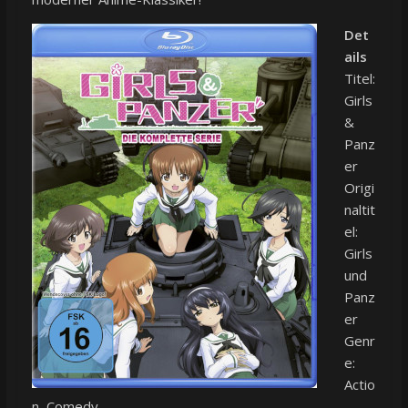
Det
ails
Titel:
Girls
&
Panz
er
Origi
naltit
el:
Girls
und
Panz
er
Genr
e:
Actio
n, Comedy