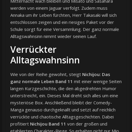
Mitternacht wach bleiben und Misato und Sasahara
werden von einem Jaguar verfolgt. Zudem muss
Annaka um ihr Leben fürchten, Herr Takasaki will sich
entschlossen zeigen und ein riesiges Paket vor der
Schule sorgt für eine Versammlung. Der ganz normale
Alltagswahnsinn nimmt wieder seinen Lauf.
Verrückter
Alltagswahnsinn
Wie von der Reihe gewohnt, steigt
Nichijou: Das
ganz normale Leben Band 11
mit einer wenige Seiten
langen Kurzgeschichte, die den abgedrehten Humor
unterstreicht, ein. Dieses Mal dreht sich alles um eine
mysteriöse Box. Anschließend bleibt der Comedy-
Manga genauso durchgeknallt und setzt auf reichlich
verrückte und chaotische Alltagsgeschichten. Dabei
profitiert
Nichijou Band 11
von der großen und
etablierten Charakter-Riege. So erhalten nicht nur Mio,