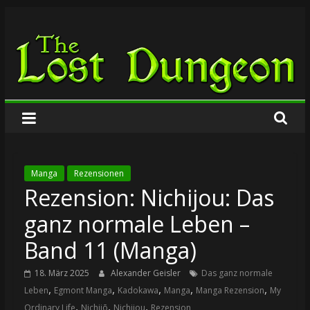
Zum
The
Inhalt
springen
Lost
Dungeon
Manga
Rezensionen
Rezension: Nichijou: Das
ganz normale Leben –
Band 11 (Manga)
18. März 2025
Alexander Geisler
Das ganz normale
,
,
,
,
,
Leben
Egmont Manga
Kadokawa
Manga
Manga Rezension
My
,
,
,
Ordinary Life
Nichijō
Nichijou
Rezension