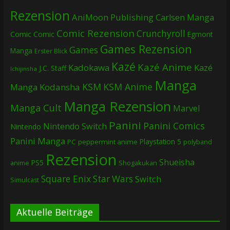
Rezension
AniMoon Publishing
Carlsen Manga
Comic Rezension
Crunchyroll
Comic
Comic
Egmont
Games Rezension
Games
Manga
Erster Blick
Kazé
Kazé Anime
Kadokawa
Kazé
J.C. Staff
Ichijinsha
Manga
KSM
KSM Anime
Manga
Kodansha
Manga Rezension
Manga Cult
Marvel
Panini
Panini Comics
Nintendo Switch
Nintendo
Panini Manga
Playstation 5
PC
peppermint anime
polyband
Rezension
Shueisha
PS5
Shogakukan
anime
Square Enix
Star Wars
Switch
Simulcast
Aktuelle Beiträge