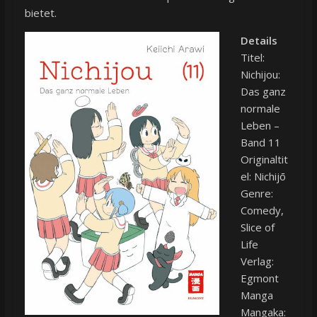
bietet.
Details
Titel:
Nichijou:
Das ganz
normale
Leben –
Band 11
Originaltit
el: Nichijō
Genre:
Comedy,
Slice of
Life
Verlag:
Egmont
Manga
Mangaka: