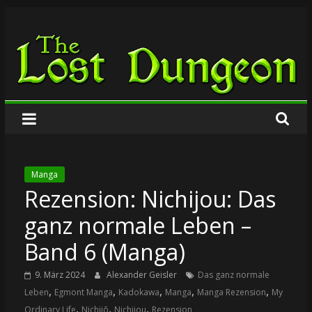
Zum
The
Inhalt
springen
Lost
Dungeon
Manga
Rezension: Nichijou: Das
ganz normale Leben –
Band 6 (Manga)
9. März 2024
Alexander Geisler
Das ganz normale
,
,
,
,
,
Leben
Egmont Manga
Kadokawa
Manga
Manga Rezension
My
,
,
,
Ordinary Life
Nichijō
Nichijou
Rezension