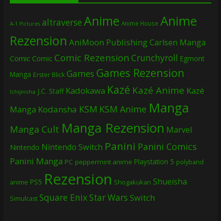
Anime
Anime
altraverse
Anime House
A-1 Pictures
Rezension
AniMoon Publishing
Carlsen Manga
Comic Rezension
Crunchyroll
Comic
Comic
Egmont
Games Rezension
Games
Manga
Erster Blick
Kazé
Kazé Anime
Kadokawa
Kazé
J.C. Staff
Ichijinsha
Manga
KSM
KSM Anime
Manga
Kodansha
Manga Rezension
Manga Cult
Marvel
Panini
Panini Comics
Nintendo Switch
Nintendo
Panini Manga
Playstation 5
PC
peppermint anime
polyband
Rezension
Shueisha
PS5
Shogakukan
anime
Square Enix
Star Wars
Switch
Simulcast