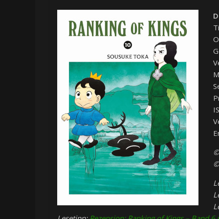
D
T
O
G
V
M
S
P
I
V
E
©
©
L
L
L
Lesetipp:
Rezension: Ranking of Kings – Band 6 