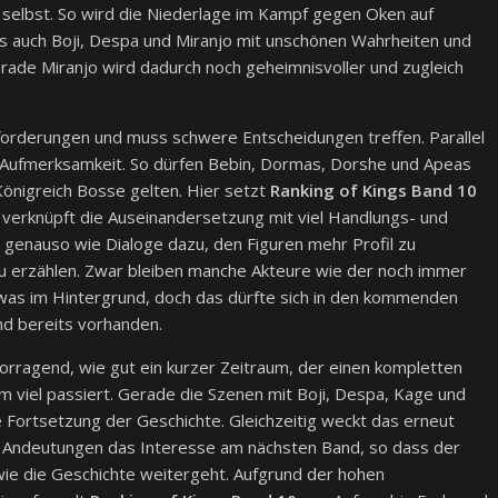
 selbst. So wird die Niederlage im Kampf gegen Oken auf
s auch Boji, Despa und Miranjo mit unschönen Wahrheiten und
erade Miranjo wird dadurch noch geheimnisvoller und zugleich
forderungen und muss schwere Entscheidungen treffen. Parallel
 Aufmerksamkeit. So dürfen Bebin, Dormas, Dorshe und Apeas
Königreich Bosse gelten. Hier setzt
Ranking of Kings Band 10
 verknüpft die Auseinandersetzung mit viel Handlungs- und
genauso wie Dialoge dazu, den Figuren mehr Profil zu
zu erzählen. Zwar bleiben manche Akteure wie der noch immer
was im Hintergrund, doch das dürfte sich in den kommenden
d bereits vorhanden.
rragend, wie gut ein kurzer Zeitraum, der einen kompletten
m viel passiert. Gerade die Szenen mit Boji, Despa, Kage und
die Fortsetzung der Geschichte. Gleichzeitig weckt das erneut
n Andeutungen das Interesse am nächsten Band, so dass der
wie die Geschichte weitergeht. Aufgrund der hohen