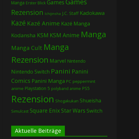
Games
Games
Manga
Erster Blick
Rezension
Kadokawa
J.C. Staff
Ichijinsha
Kazé
Kazé Anime
Kazé Manga
Manga
KSM
KSM Anime
Kodansha
Manga
Manga Cult
Rezension
Marvel
Nintendo
Panini
Panini
Nintendo Switch
Comics
Panini Manga
PC
peppermint
Playstation 5
PS5
anime
polyband anime
Rezension
Shueisha
Shogakukan
Square Enix
Star Wars
Switch
Simulcast
Aktuelle Beiträge