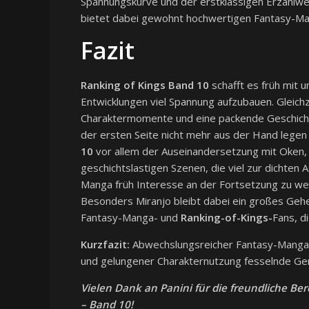
Spannungskurve und der erstklassigen Erzählwe
bietet dabei gewohnt hochwertigen Fantasy-M
Fazit
Ranking of Kings Band 10
schafft es früh mit
Entwicklungen viel Spannung aufzubauen. Gleichz
Charaktermomente und eine packende Geschicht
der ersten Seite nicht mehr aus der Hand lege
10
vor allem der Auseinandersetzung mit Oken, 
geschichtslastigen Szenen, die viel zur dichte
Manga früh Interesse an der Fortsetzung zu wec
Besonders Miranjo bleibt dabei ein großes Gehei
Fantasy-Manga- und
Ranking-of-Kings-
Fans, d
Kurzfazit:
Abwechslungsreicher Fantasy-Manga, 
und gelungener Charakternutzung fesselnde Gen
Vielen Dank an Panini für die freundliche Be
– Band 10!