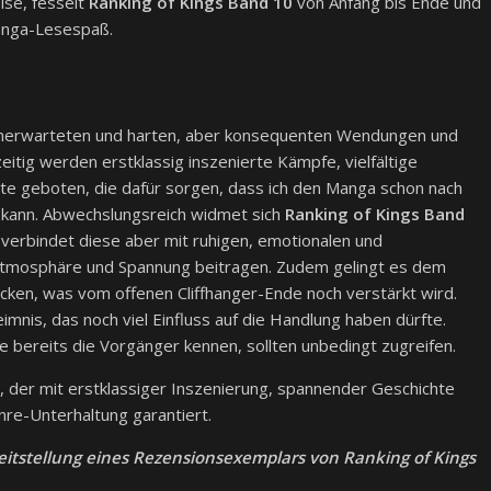
ise, fesselt
Ranking of Kings Band 10
von Anfang bis Ende und
anga-Lesespaß.
 unerwarteten und harten, aber konsequenten Wendungen und
eitig werden erstklassig inszenierte Kämpfe, vielfältige
e geboten, die dafür sorgen, dass ich den Manga schon nach
n kann. Abwechslungsreich widmet sich
Ranking of Kings Band
verbindet diese aber mit ruhigen, emotionalen und
n Atmosphäre und Spannung beitragen. Zudem gelingt es dem
ken, was vom offenen Cliffhanger-Ende noch verstärkt wird.
mnis, das noch viel Einfluss auf die Handlung haben dürfte.
ie bereits die Vorgänger kennen, sollten unbedingt zugreifen.
der mit erstklassiger Inszenierung, spannender Geschichte
re-Unterhaltung garantiert.
reitstellung eines Rezensionsexemplars von Ranking of Kings