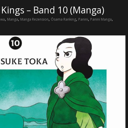
 Kings – Band 10 (Manga)
,
,
,
,
,
,
awa
Manga
Manga Rezension
Ōsama Ranking
Panini
Panini Manga