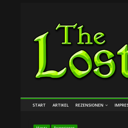
Zum
The
Inhalt
springen
Lost
Dungeon
START
ARTIKEL
REZENSIONEN
IMPRE
Manga
Rezensionen