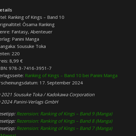
etails
itel: Ranking of Kings – Band 10
riginaltitel: Ōsama Ranking
enre: Fantasy, Abenteuer
erlag: Panini Manga
angaka: Sousuke Toka
eiten: 220
reis: 8,99 €
SBN:
978-3-7416-3951-7
erlagsseite:
Ranking of Kings – Band 10 bei Panini Manga
rscheinungsdatum: 17. September 2024
 2021 Sousuke Toka / Kadokawa Corporation
 2024 Panini-Verlags GmbH
esetipp:
Rezension: Ranking of Kings – Band 9 (Manga)
esetipp:
Rezension: Ranking of Kings – Band 8 (Manga)
esetipp:
Rezension: Ranking of Kings – Band 7 (Manga)
(Manga)