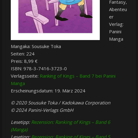
Fantasy,
Abenteu
er
Verlag:
Panini
Manga
Mangaka: Sousuke Toka
Seiten: 224
Preis: 8,99 €
ISBN: 978-3-7416-3723-0
Verlagsseite:
Ranking of Kings – Band 7 bei Panini
Manga
Erscheinungsdatum: 19. März 2024
© 2020 Sousuke Toka / Kadokawa Corporation
© 2024 Panini-Verlags GmbH
Lesetipp:
Rezension: Ranking of Kings – Band 6
(Manga)
Lesetipp:
Rezension: Ranking of Kings – Band 5