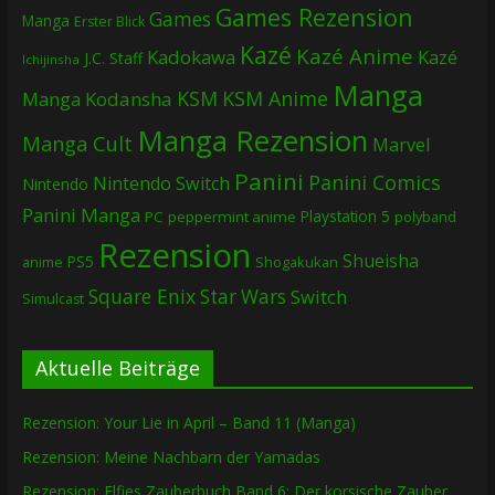
Games Rezension
Games
Manga
Erster Blick
Kazé
Kazé Anime
Kadokawa
Kazé
J.C. Staff
Ichijinsha
Manga
KSM
KSM Anime
Manga
Kodansha
Manga Rezension
Manga Cult
Marvel
Panini
Panini Comics
Nintendo Switch
Nintendo
Panini Manga
Playstation 5
PC
peppermint anime
polyband
Rezension
Shueisha
PS5
Shogakukan
anime
Square Enix
Star Wars
Switch
Simulcast
Aktuelle Beiträge
Rezension: Your Lie in April – Band 11 (Manga)
Rezension: Meine Nachbarn der Yamadas
Rezension: Elfies Zauberbuch Band 6: Der korsische Zauber