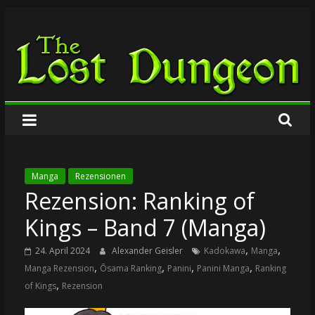
Zum
The
Inhalt
springen
Lost
Dungeon
Manga
Rezensionen
Rezension: Ranking of
Kings – Band 7 (Manga)
,
,
24. April 2024
Alexander Geisler
Kadokawa
Manga
,
,
,
,
Manga Rezension
Ōsama Ranking
Panini
Panini Manga
Ranking
,
of Kings
Rezension