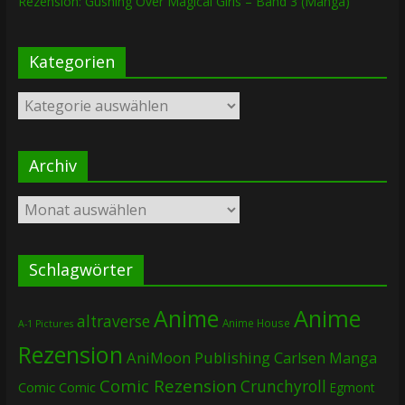
Rezension: Gushing Over Magical Girls – Band 3 (Manga)
Kategorien
Kategorien
Archiv
Archiv
Schlagwörter
Anime
Anime
altraverse
Anime House
A-1 Pictures
Rezension
AniMoon Publishing
Carlsen Manga
Comic Rezension
Crunchyroll
Comic
Comic
Egmont