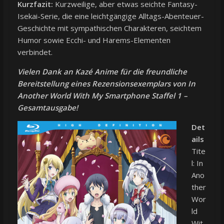
Kurzfazit:
Kurzweilige, aber etwas seichte Fantasy-
Isekai-Serie, die eine leichtgängige Alltags-Abenteuer-
Geschichte mit sympathischen Charakteren, seichtem
Humor sowie Ecchi- und Harems-Elementen
verbindet.
Vielen Dank an Kazé Anime für die freundliche
Bereitstellung eines Rezensionsexemplars von In
Another World With My Smartphone Staffel 1 –
Gesamtausgabe!
Det
ails
Tite
l: In
Ano
ther
Wor
ld
Wit