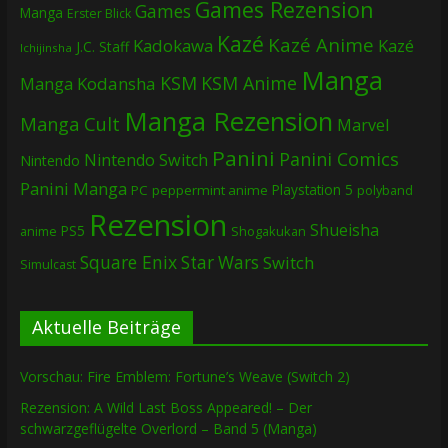
Games Rezension
Games
Manga
Erster Blick
Kazé
Kazé Anime
Kadokawa
Kazé
J.C. Staff
Ichijinsha
Manga
KSM
KSM Anime
Manga
Kodansha
Manga Rezension
Manga Cult
Marvel
Panini
Panini Comics
Nintendo Switch
Nintendo
Panini Manga
Playstation 5
PC
peppermint anime
polyband
Rezension
Shueisha
PS5
Shogakukan
anime
Square Enix
Star Wars
Switch
Simulcast
Aktuelle Beiträge
Vorschau: Fire Emblem: Fortune’s Weave (Switch 2)
Rezension: A Wild Last Boss Appeared! – Der
schwarzgeflügelte Overlord – Band 5 (Manga)