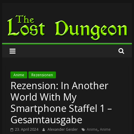
Zum
The
Inhalt
springen
Lost
Dungeon
Anime
Rezensionen
Rezension: In Another
World With My
Smartphone Staffel 1 –
Gesamtausgabe
,
23. April 2024
Alexander Geisler
Anime
Anime