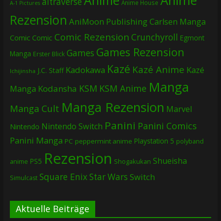
altraverse
Anime House
A-1 Pictures
Rezension
AniMoon Publishing
Carlsen Manga
Comic Rezension
Crunchyroll
Comic
Comic
Egmont
Games Rezension
Games
Manga
Erster Blick
Kazé
Kazé Anime
Kadokawa
Kazé
J.C. Staff
Ichijinsha
Manga
KSM
KSM Anime
Manga
Kodansha
Manga Rezension
Manga Cult
Marvel
Panini
Panini Comics
Nintendo Switch
Nintendo
Panini Manga
Playstation 5
PC
peppermint anime
polyband
Rezension
Shueisha
PS5
Shogakukan
anime
Square Enix
Star Wars
Switch
Simulcast
Aktuelle Beiträge