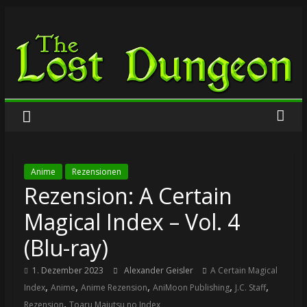
Zum
The
Inhalt
springen
Lost
Dungeon
Anime
Rezensionen
Rezension: A Certain
Magical Index – Vol. 4
(Blu-ray)
1. Dezember 2023
Alexander Geisler
A Certain Magical
,
,
,
,
,
Index
Anime
Anime Rezension
AniMoon Publishing
J.C. Staff
,
Rezension
Toaru Majutsu no Index