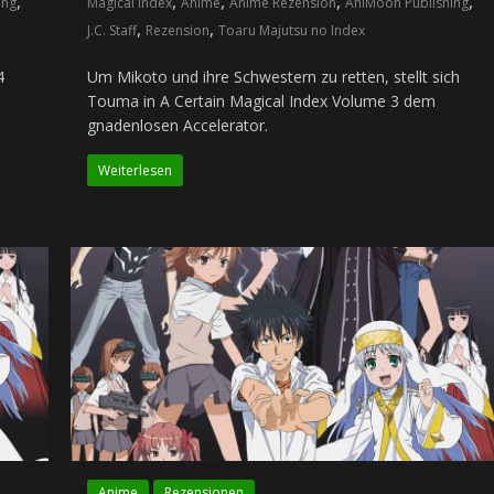
,
,
,
,
,
ing
Magical Index
Anime
Anime Rezension
AniMoon Publishing
,
,
J.C. Staff
Rezension
Toaru Majutsu no Index
4
Um Mikoto und ihre Schwestern zu retten, stellt sich
Touma in A Certain Magical Index Volume 3 dem
gnadenlosen Accelerator.
Weiterlesen
Anime
Rezensionen