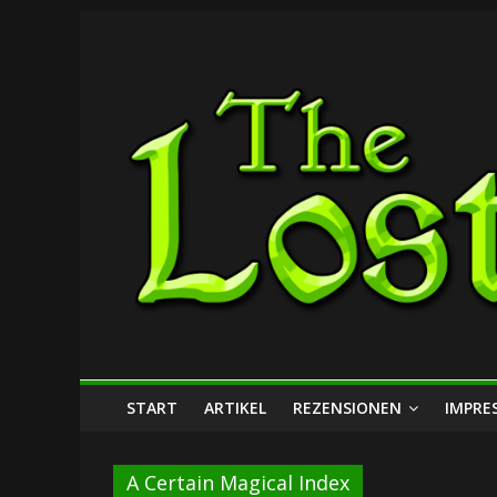
Zum
The
Inhalt
springen
Lost
Dungeon
START
ARTIKEL
REZENSIONEN
IMPRE
A Certain Magical Index