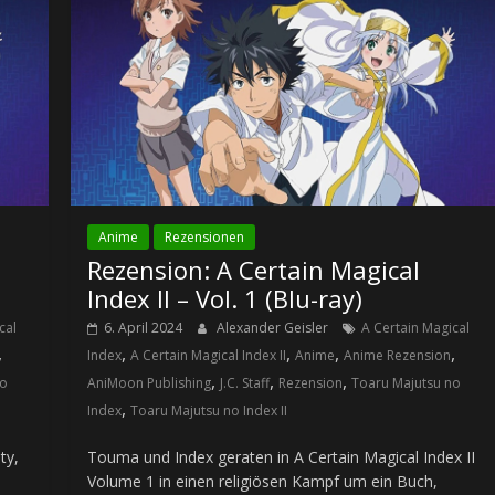
Anime
Rezensionen
Rezension: A Certain Magical
Index II – Vol. 1 (Blu-ray)
cal
6. April 2024
Alexander Geisler
A Certain Magical
,
,
,
,
,
Index
A Certain Magical Index II
Anime
Anime Rezension
,
,
,
no
AniMoon Publishing
J.C. Staff
Rezension
Toaru Majutsu no
,
Index
Toaru Majutsu no Index II
ty,
Touma und Index geraten in A Certain Magical Index II
Volume 1 in einen religiösen Kampf um ein Buch,