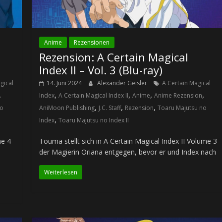
Anime
Rezensionen
Rezension: A Certain Magical
Index II – Vol. 3 (Blu-ray)
gical
14. Juni 2024
Alexander Geisler
A Certain Magical
,
,
,
,
,
Index
A Certain Magical Index II
Anime
Anime Rezension
,
,
,
no
AniMoon Publishing
J.C. Staff
Rezension
Toaru Majutsu no
,
Index
Toaru Majutsu no Index II
me 4
Touma stellt sich in A Certain Magical Index II Volume 3
der Magierin Oriana entgegen, bevor er und Index nach
Weiterlesen