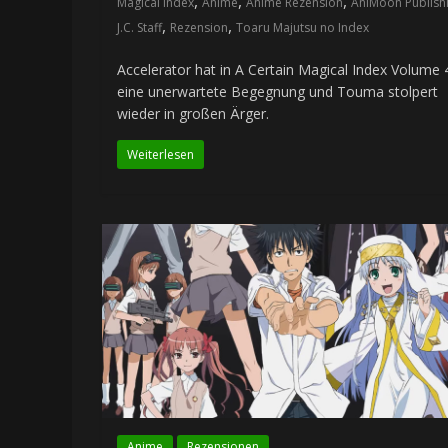
,
,
,
Magical Index
Anime
Anime Rezension
AniMoon Publish
,
,
J.C. Staff
Rezension
Toaru Majutsu no Index
Accelerator hat in A Certain Magical Index Volume 
eine unerwartete Begegnung und Touma stolpert
wieder in großen Ärger.
Weiterlesen
Anime
Rezensionen