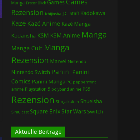
Games
Games
Manga
Erster Blick
Rezension
Kadokawa
J.C. Staff
Ichijinsha
Kazé
Kazé Anime
Kazé Manga
Manga
KSM
KSM Anime
Kodansha
Manga
Manga Cult
Rezension
Marvel
Nintendo
Panini
Panini
Nintendo Switch
Comics
Panini Manga
PC
peppermint
Playstation 5
PS5
anime
polyband anime
Rezension
Shueisha
Shogakukan
Square Enix
Star Wars
Switch
Simulcast
Aktuelle Beiträge