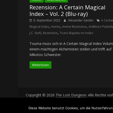
Rezension: A Certain Magical
Index – Vol. 2 (Blu-ray)
6. September 2023
Alexander Geisler
A Certai
,
,
,
Magical Index
Anime
Anime Rezension
AniMoon Publish
,
,
J.C. Staff
Rezension
Toaru Majutsu no Index
Touma muss sich in A Certain Magical Index Volum
einem mächtigen Alchemisten stellen und trifft auf
Mikotos Schwester.
Weiterlesen
Copyright © 2026
The Lost Dungeon
. Alle Rechte vo
Theme: ColorMag von
ThemeGrill
. Bereitgestellt von
Diese Website benutzt Cookies, um die Nutzerfahrun