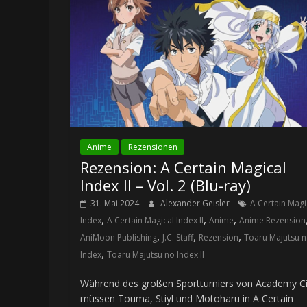
Anime
Rezensionen
Rezension: A Certain Magical
Index II – Vol. 2 (Blu-ray)
31. Mai 2024
Alexander Geisler
A Certain Magi
,
,
,
Index
A Certain Magical Index II
Anime
Anime Rezension
,
,
,
AniMoon Publishing
J.C. Staff
Rezension
Toaru Majutsu 
,
Index
Toaru Majutsu no Index II
Während des großen Sportturniers von Academy Ci
müssen Touma, Stiyl und Motoharu in A Certain