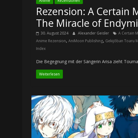
Anime
Rezensionen
Rezension: A Certain 
The Miracle of Endymi
30. August 2024
Alexander Geisler
A Certain M
,
,
Anime Rezension
AniMoon Publishing
Gekijōban Toaru M
Index
Die Begegnung mit der Sängerin Arisa zieht Touma 
Weiterlesen