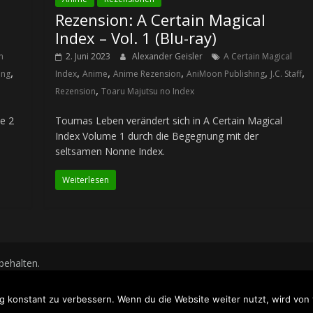
Rezension: A Certain Magical
Index – Vol. 1 (Blu-ray)
n
2. Juni 2023
Alexander Geisler
A Certain Magical
,
,
,
,
,
,
ing
Index
Anime
Anime Rezension
AniMoon Publishing
J.C. Staff
,
Rezension
Toaru Majutsu no Index
e 2
Toumas Leben verändert sich in A Certain Magical
Index Volume 1 durch die Begegnung mit der
seltsamen Nonne Index.
Weiterlesen
rbehalten.
WordPress
.
g konstant zu verbessern. Wenn du die Website weiter nutzt, wird vo