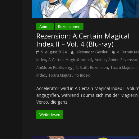
Anime
Rezensionen
Rezension: A Certain Magical
Index II – Vol. 4 (Blu-ray)
9. August 2024
Alexander Geisler
A Certain Ma
,
,
,
Index
A Certain Magical Index II
Anime
Anime Rezension
,
,
,
AniMoon Publishing
J.C. Staff
Rezension
Toaru Majutsu 
,
Index
Toaru Majutsu no Index II
Accelerator wird in A Certain Magical Index II Volu
angegriffen, während Touma sich mit der Magierin
Vento, die ganz
Weiterlesen