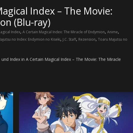
Magical Index – The Movie:
on (Blu-ray)
,
,
,
agical Index
A Certain Magical Index: The Miracle of Endymion
Anime
,
,
,
ajutsu no Index: Endymion no Kiseki
J.C. Staff
Rezension
Toaru Majutsu no
und Index in A Certain Magical Index – The Movie: The Miracle