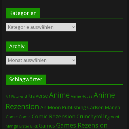
Kategorien
Kategorien
Archiv
Archiv
Schlagwörter
Anime
Anime
altraverse
Anime House
A-1 Pictures
Rezension
AniMoon Publishing
Carlsen Manga
Comic Rezension
Crunchyroll
Comic
Comic
Egmont
Games Rezension
Games
Manga
Erster Blick