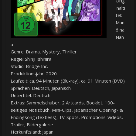
Orig
inalti
tel:
Mun
ō na
Nan
a
Genre: Drama, Mystery, Thriller
Regie: Shinji Ishihira
Studio: Bridge Inc.
Produktionsjahr: 2020
Laufzeit: ca. 94 Minuten (Blu-ray), ca. 91 Minuten (DVD)
Sprachen: Deutsch, Japanisch
Untertitel: Deutsch
Extras: Sammelschuber, 2 Artcards, Booklet, 100-
seitiges Notizbuch, Mini-Clips, japanischer Opening- &
Endingsong (textless), TV-Spots, Promotions-Videos,
Trailer, Bildergalerie
Herkunftsland: Japan