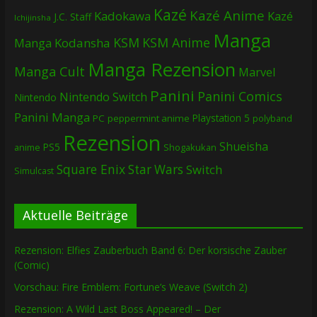
Kazé
Kazé Anime
Kadokawa
Kazé
J.C. Staff
Ichijinsha
Manga
KSM
KSM Anime
Manga
Kodansha
Manga Rezension
Manga Cult
Marvel
Panini
Panini Comics
Nintendo Switch
Nintendo
Panini Manga
Playstation 5
PC
peppermint anime
polyband
Rezension
Shueisha
PS5
Shogakukan
anime
Square Enix
Star Wars
Switch
Simulcast
Aktuelle Beiträge
Rezension: Elfies Zauberbuch Band 6: Der korsische Zauber
(Comic)
Vorschau: Fire Emblem: Fortune’s Weave (Switch 2)
Rezension: A Wild Last Boss Appeared! – Der