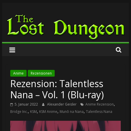
Zum
The
Inhalt
springen
Lost
Dungeon
Anime
Rezensionen
Rezension: Talentless
Nana – Vol. 1 (Blu-ray)
,
5. Januar 2022
Alexander Geisler
Anime Rezension
,
,
,
,
Bridge Inc.
KSM
KSM Anime
Munō na Nana
Talentless Nana