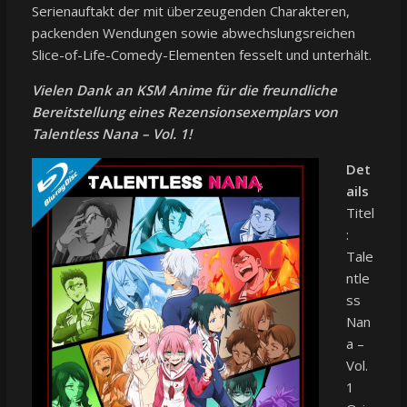
Serienauftakt der mit überzeugenden Charakteren,
packenden Wendungen sowie abwechslungsreichen
Slice-of-Life-Comedy-Elementen fesselt und unterhält.
Vielen Dank an KSM Anime für die freundliche
Bereitstellung eines Rezensionsexemplars von
Talentless Nana – Vol. 1!
Det
ails
Titel
:
Tale
ntle
ss
Nan
a –
Vol.
1