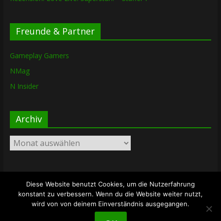
Freunde & Partner
Gameplay Gamers
NMag
N Insider
Archiv
Archiv
Diese Website benutzt Cookies, um die Nutzerfahrung
Copyright © 2026
The Lost Dungeon
. Alle Rechte vorbehalten.
konstant zu verbessern. Wenn du die Website weiter nutzt,
Theme: ColorMag von
ThemeGrill
. Bereitgestellt von
wird von von deinem Einverständnis ausgegangen.
WordPress
.