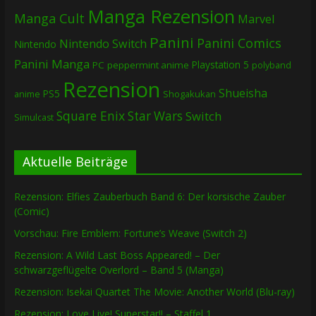
Manga Rezension
Manga Cult
Marvel
Panini
Panini Comics
Nintendo Switch
Nintendo
Panini Manga
Playstation 5
PC
peppermint anime
polyband
Rezension
Shueisha
PS5
Shogakukan
anime
Square Enix
Star Wars
Switch
Simulcast
Aktuelle Beiträge
Rezension: Elfies Zauberbuch Band 6: Der korsische Zauber
(Comic)
Vorschau: Fire Emblem: Fortune’s Weave (Switch 2)
Rezension: A Wild Last Boss Appeared! – Der
schwarzgeflügelte Overlord – Band 5 (Manga)
Rezension: Isekai Quartet The Movie: Another World (Blu-ray)
Rezension: Love Live! Superstar!! – Staffel 1