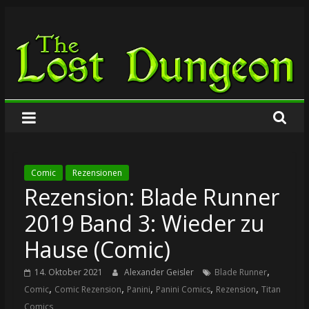
Zum
The
Inhalt
springen
Lost
Dungeon
Comic
Rezensionen
Rezension: Blade Runner
2019 Band 3: Wieder zu
Hause (Comic)
,
14. Oktober 2021
Alexander Geisler
Blade Runner
,
,
,
,
,
Comic
Comic Rezension
Panini
Panini Comics
Rezension
Titan
Comics