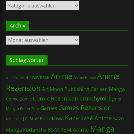
Kategorien
Archiv
Archiv
Schlagwörter
Anime
Anime
altraverse
Anime House
A-1 Pictures
Rezension
AniMoon Publishing
Carlsen Manga
Comic Rezension
Crunchyroll
Comic
Comic
Egmont
Games Rezension
Games
Manga
Erster Blick
Kazé
Kazé Anime
Kadokawa
Kazé
J.C. Staff
Ichijinsha
Manga
KSM
KSM Anime
Manga
Kodansha