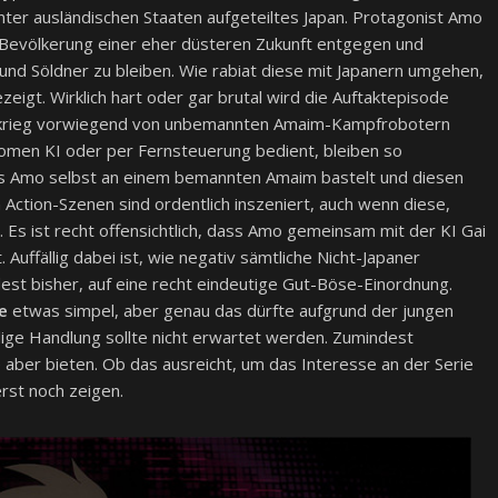
unter ausländischen Staaten aufgeteiltes Japan. Protagonist Amo
 Bevölkerung einer eher düsteren Zukunft entgegen und
 und Söldner zu bleiben. Wie rabiat diese mit Japanern umgehen,
ezeigt. Wirklich hart oder gar brutal wird die Auftaktepisode
enzkrieg vorwiegend von unbemannten Amaim-Kampfrobotern
omen KI oder per Fernsteuerung bedient, bleiben so
ass Amo selbst an einem bemannten Amaim bastelt und diesen
n Action-Szenen sind ordentlich inszeniert, auch wenn diese,
. Es ist recht offensichtlich, dass Amo gemeinsam mit der KI Gai
uffällig dabei ist, wie negativ sämtliche Nicht-Japaner
dest bisher, auf eine recht eindeutige Gut-Böse-Einordnung.
e
etwas simpel, aber genau das dürfte aufgrund der jungen
ndige Handlung sollte nicht erwartet werden. Zumindest
 aber bieten. Ob das ausreicht, um das Interesse an der Serie
rst noch zeigen.