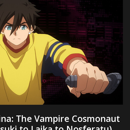
rina: The Vampire Cosmonaut
Tsuki to Laika to Nosferatu)