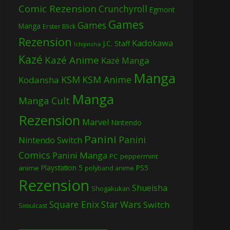
Comic Rezension
Crunchyroll
Egmont
Games
Games
Manga
Erster Blick
Rezension
Kadokawa
J.C. Staff
Ichijinsha
Kazé
Kazé Anime
Kazé Manga
Manga
KSM
KSM Anime
Kodansha
Manga
Manga Cult
Rezension
Marvel
Nintendo
Panini
Panini
Nintendo Switch
Comics
Panini Manga
PC
peppermint
Playstation 5
PS5
anime
polyband anime
Rezension
Shueisha
Shogakukan
Square Enix
Star Wars
Switch
Simulcast