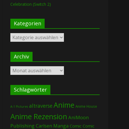
Celebration (Switch 2)
Kategorien
Kategorien
Archiv
Archiv
Schlagwörter
Anime
altraverse
Anime House
A-1 Pictures
Anime Rezension
AniMoon
Publishing
Carlsen Manga
Comic
Comic