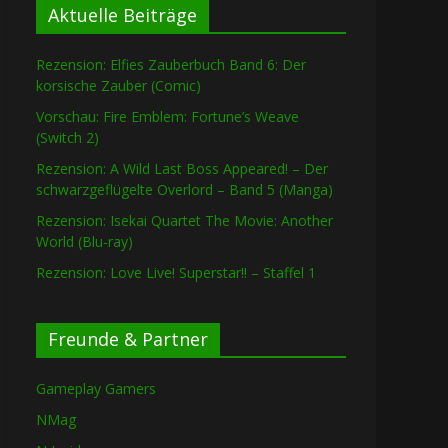
Aktuelle Beiträge
Rezension: Elfies Zauberbuch Band 6: Der
korsische Zauber (Comic)
Vorschau: Fire Emblem: Fortune’s Weave
(Switch 2)
Rezension: A Wild Last Boss Appeared! – Der
schwarzgeflügelte Overlord – Band 5 (Manga)
Rezension: Isekai Quartet The Movie: Another
World (Blu-ray)
Rezension: Love Live! Superstar!! – Staffel 1
Freunde & Partner
Gameplay Gamers
NMag