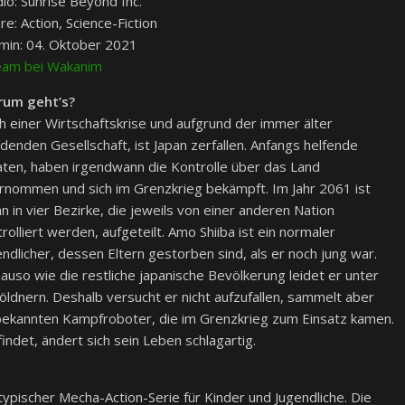
dio: Sunrise Beyond Inc.
e: Action, Science-Fiction
min: 04. Oktober 2021
eam bei Wakanim
um geht’s?
h einer Wirtschaftskrise und aufgrund der immer älter
denden Gesellschaft, ist Japan zerfallen. Anfangs helfende
aten, haben irgendwann die Kontrolle über das Land
rnommen und sich im Grenzkrieg bekämpft. Im Jahr 2061 ist
n in vier Bezirke, die jeweils von einer anderen Nation
rolliert werden, aufgeteilt. Amo Shiiba ist ein normaler
endlicher, dessen Eltern gestorben sind, als er noch jung war.
auso wie die restliche japanische Bevölkerung leidet er unter
öldnern. Deshalb versucht er nicht aufzufallen, sammelt aber
bekannten Kampfroboter, die im Grenzkrieg zum Einsatz kamen.
indet, ändert sich sein Leben schlagartig.
 typischer Mecha-Action-Serie für Kinder und Jugendliche. Die