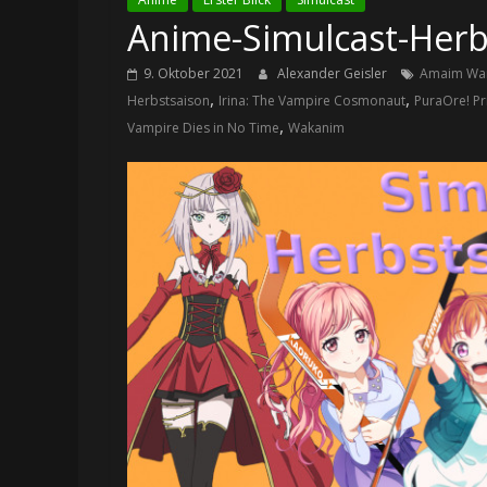
Anime-Simulcast-Herbs
9. Oktober 2021
Alexander Geisler
Amaim Warr
,
,
Herbstsaison
Irina: The Vampire Cosmonaut
PuraOre! Pr
,
Vampire Dies in No Time
Wakanim