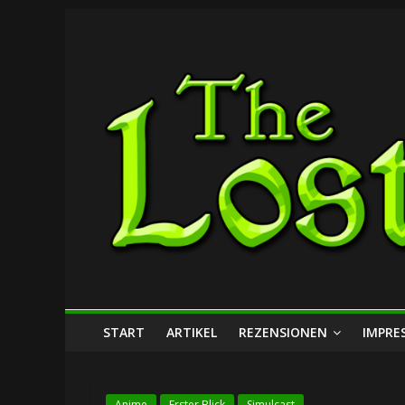
Zum
The
Inhalt
springen
Lost
Dungeon
START
ARTIKEL
REZENSIONEN
IMPRE
Anime
Erster Blick
Simulcast