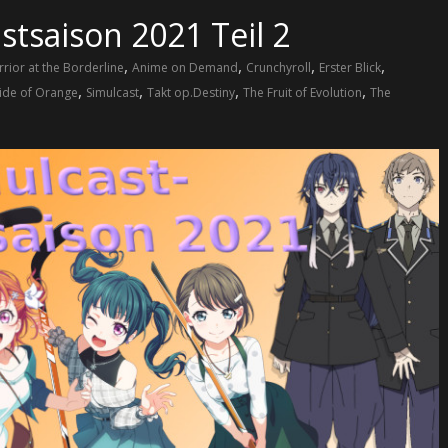
tsaison 2021 Teil 2
,
,
,
,
ior at the Borderline
Anime on Demand
Crunchyroll
Erster Blick
,
,
,
,
ide of Orange
Simulcast
Takt op.Destiny
The Fruit of Evolution
The