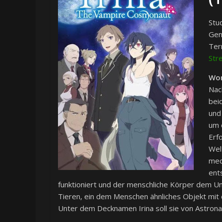
Stud
Gen
Ter
Str
Wor
Nac
bei
und
um 
Erf
Wel
med
ent
funktioniert und der menschliche Körper dem U
Tieren, ein dem Menschen ähnliches Objekt mit 
Unter dem Decknamen Irina soll sie von Astrona