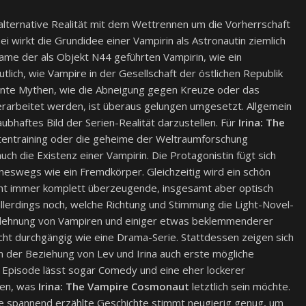
alternative Realität mit dem Wettrennen um die Vorherrschaft
 wirkt die Grundidee einer Vampirin als Astronautin ziemlich
name der als Objekt N44 geführten Vampirin, wie ein
utlich, wie Vampire in der Gesellschaft der östlichen Republik
annte Mythen, wie die Abneigung gegen Kreuze oder das
verarbeitet werden, ist überaus gelungen umgesetzt. Allgemein
ubhaftes Bild der Serien-Realität darzustellen. Für
Irina: The
utentraining oder die geheime der Weltraumforschung
uch die Existenz einer Vampirin. Die Protagonistin fügt sich
ineswegs wie ein Fremdkörper. Gleichzeitig wird ein schön
icht immer komplett überzeugende, insgesamt aber optisch
 allerdings noch, welche Richtung und Stimmung die Light-Novel-
 Ablehnung von Vampiren und einiger etwas beklemmenderer
cht durchgängig wie eine Drama-Serie. Stattdessen zeigen sich
n der Beziehung von Lev und Irina auch erste mögliche
e Episode lässt sogar Comedy und eine eher lockerer
gen, was
Irina: The Vampire Cosmonaut
letztlich sein möchte.
die spannend erzählte Geschichte stimmt neugierig genug, um