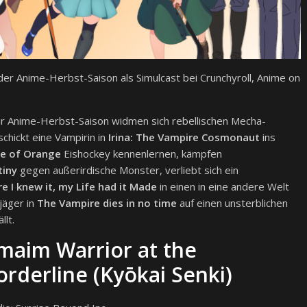
er Anime-Herbst-Saison als Simulcast bei Crunchyroll, Anime on
 zur Anime-Herbst-Saison widmen sich rebellischen Mecha-
 schickt eine Vampirin in
Irina: The Vampire Cosmonaut
ins
de of Orange
Eishockey kennenlernen, kämpfen
tiny
gegen außerirdische Monster, verliebt sich ein
re I knew it, my Life had it Made
in einen in eine andere Welt
jäger in
The Vampire dies in no time
auf einen unsterblichen
llt.
maim Warrior at the
orderline (Kyōkai Senki)