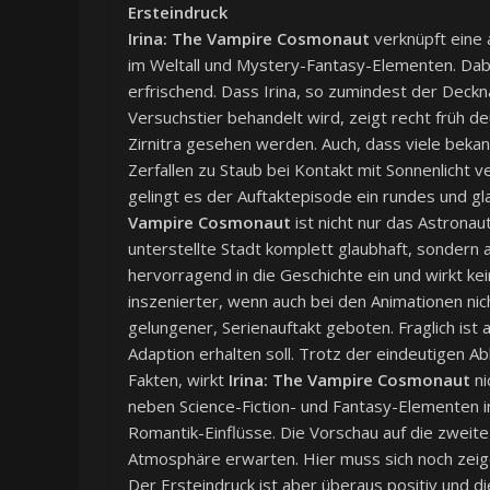
Ersteindruck
Irina: The Vampire Cosmonaut
verknüpft eine 
im Weltall und Mystery-Fantasy-Elementen. Dabei
erfrischend. Dass Irina, so zumindest der Deck
Versuchstier behandelt wird, zeigt recht früh de
Zirnitra gesehen werden. Auch, dass viele bek
Zerfallen zu Staub bei Kontakt mit Sonnenlicht 
gelingt es der Auftaktepisode ein rundes und gla
Vampire Cosmonaut
ist nicht nur das Astrona
unterstellte Stadt komplett glaubhaft, sondern a
hervorragend in die Geschichte ein und wirkt ke
inszenierter, wenn auch bei den Animationen n
gelungener, Serienauftakt geboten. Fraglich ist
Adaption erhalten soll. Trotz der eindeutigen
Fakten, wirkt
Irina: The Vampire Cosmonaut
ni
neben Science-Fiction- und Fantasy-Elementen i
Romantik-Einflüsse. Die Vorschau auf die zweit
Atmosphäre erwarten. Hier muss sich noch zei
Der Ersteindruck ist aber überaus positiv und 