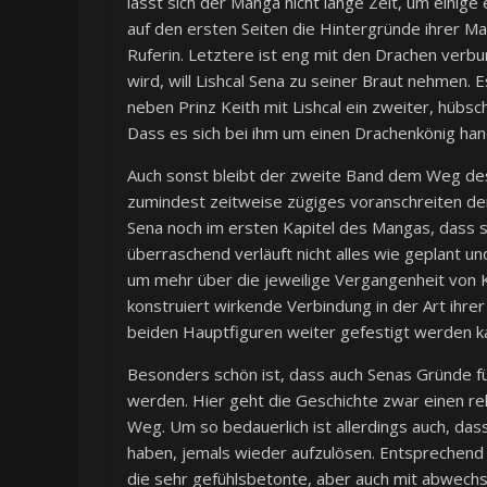
lässt sich der Manga nicht lange Zeit, um einige
auf den ersten Seiten die Hintergründe ihrer M
Ruferin. Letztere ist eng mit den Drachen verb
wird, will Lishcal Sena zu seiner Braut nehmen.
neben Prinz Keith mit Lishcal ein zweiter, hübs
Dass es sich bei ihm um einen Drachenkönig hand
Auch sonst bleibt der zweite Band dem Weg des
zumindest zeitweise zügiges voranschreiten der
Sena noch im ersten Kapitel des Mangas, dass s
überraschend verläuft nicht alles wie geplant un
um mehr über die jeweilige Vergangenheit von K
konstruiert wirkende Verbindung in der Art ihrer
beiden Hauptfiguren weiter gefestigt werden k
Besonders schön ist, dass auch Senas Gründe fü
werden. Hier geht die Geschichte zwar einen re
Weg. Um so bedauerlich ist allerdings auch, das
haben, jemals wieder aufzulösen. Entsprechend de
die sehr gefühlsbetonte, aber auch mit abwech