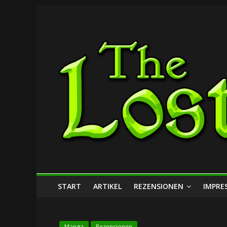
Zum
The
Inhalt
springen
Lost
Dungeon
START
ARTIKEL
REZENSIONEN
IMPRE
Manga
Rezensionen