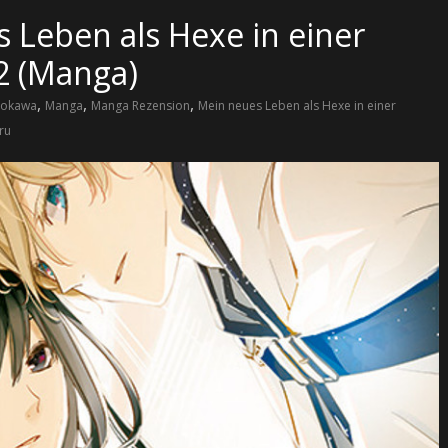
 Leben als Hexe in einer
2 (Manga)
,
,
,
dokawa
Manga
Manga Rezension
Mein neues Leben als Hexe in einer
ru