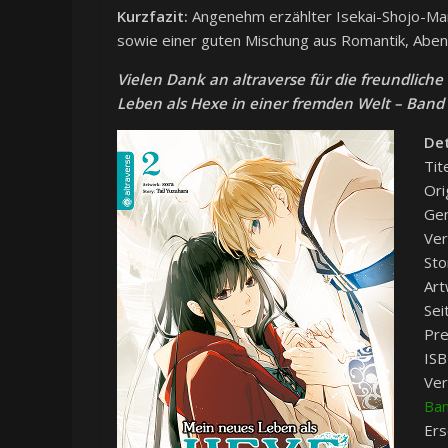
Kurzfazit:
Angenehm erzählter Isekai-Shojo-Man
sowie einer guten Mischung aus Romantik, Abe
Vielen Dank an altraverse für die freundlich
Leben als Hexe in einer fremden Welt – Band 
Det
Tit
Ori
Gen
Ver
Sto
Art
Sei
Pre
ISB
Ver
Ban
Ers