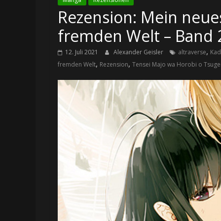
Rezension: Mein neues
fremden Welt – Band 
,
12. Juli 2021
Alexander Geisler
altraverse
Ka
,
,
fremden Welt
Rezension
Tensei Majo wa Horobi o Tsuge