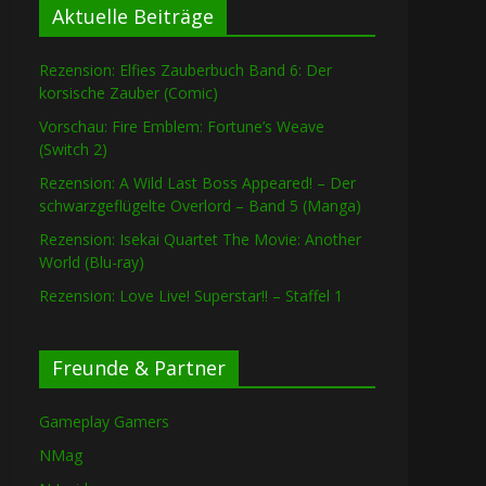
Aktuelle Beiträge
Rezension: Elfies Zauberbuch Band 6: Der
korsische Zauber (Comic)
Vorschau: Fire Emblem: Fortune’s Weave
(Switch 2)
Rezension: A Wild Last Boss Appeared! – Der
schwarzgeflügelte Overlord – Band 5 (Manga)
Rezension: Isekai Quartet The Movie: Another
World (Blu-ray)
Rezension: Love Live! Superstar!! – Staffel 1
Freunde & Partner
Gameplay Gamers
NMag