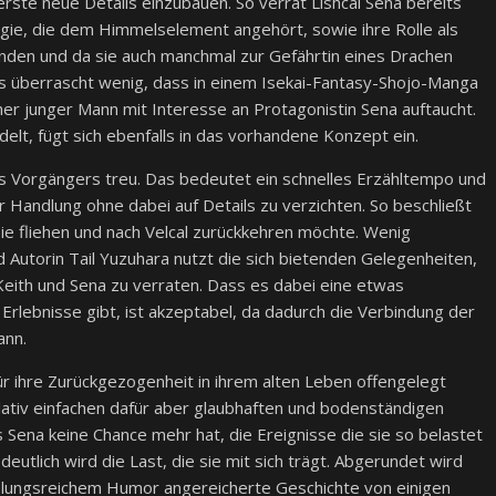
 erste neue Details einzubauen. So verrät Lishcal Sena bereits
agie, die dem Himmelselement angehört, sowie ihre Rolle als
unden und da sie auch manchmal zur Gefährtin eines Drachen
 Es überrascht wenig, dass in einem Isekai-Fantasy-Shojo-Manga
cher junger Mann mit Interesse an Protagonistin Sena auftaucht.
elt, fügt sich ebenfalls in das vorhandene Konzept ein.
 Vorgängers treu. Das bedeutet ein schnelles Erzähltempo und
 Handlung ohne dabei auf Details zu verzichten. So beschließt
ie fliehen und nach Velcal zurückkehren möchte. Wenig
d Autorin Tail Yuzuhara nutzt die sich bietenden Gelegenheiten,
eith und Sena zu verraten. Dass es dabei eine etwas
 Erlebnisse gibt, ist akzeptabel, da dadurch die Verbindung der
ann.
r ihre Zurückgezogenheit in ihrem alten Leben offengelegt
lativ einfachen dafür aber glaubhaften und bodenständigen
s Sena keine Chance mehr hat, die Ereignisse die sie so belastet
utlich wird die Last, die sie mit sich trägt. Abgerundet wird
slungsreichem Humor angereicherte Geschichte von einigen