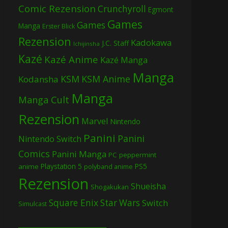
Comic Rezension
Crunchyroll
Egmont
Games
Games
Manga
Erster Blick
Rezension
Kadokawa
J.C. Staff
Ichijinsha
Kazé
Kazé Anime
Kazé Manga
Manga
KSM
KSM Anime
Kodansha
Manga
Manga Cult
Rezension
Marvel
Nintendo
Panini
Panini
Nintendo Switch
Comics
Panini Manga
PC
peppermint
Playstation 5
PS5
anime
polyband anime
Rezension
Shueisha
Shogakukan
Square Enix
Star Wars
Switch
Simulcast