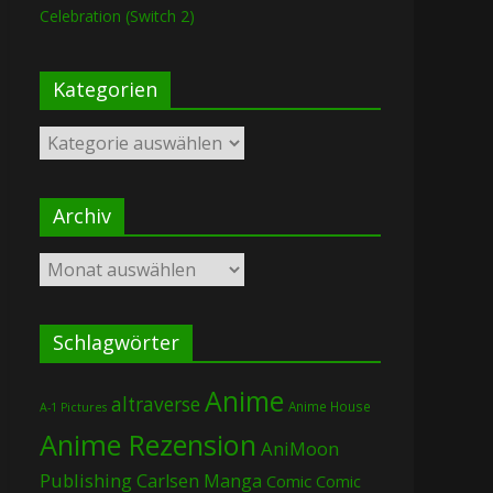
Celebration (Switch 2)
Kategorien
Kategorien
Archiv
Archiv
Schlagwörter
Anime
altraverse
Anime House
A-1 Pictures
Anime Rezension
AniMoon
Publishing
Carlsen Manga
Comic
Comic