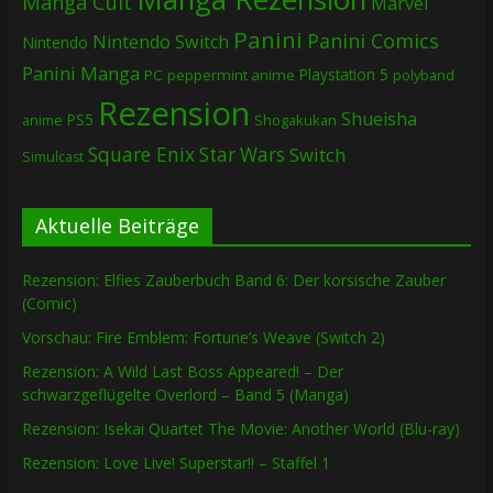
Manga Cult
Marvel
Panini
Panini Comics
Nintendo Switch
Nintendo
Panini Manga
Playstation 5
PC
peppermint anime
polyband
Rezension
Shueisha
PS5
Shogakukan
anime
Square Enix
Star Wars
Switch
Simulcast
Aktuelle Beiträge
Rezension: Elfies Zauberbuch Band 6: Der korsische Zauber
(Comic)
Vorschau: Fire Emblem: Fortune’s Weave (Switch 2)
Rezension: A Wild Last Boss Appeared! – Der
schwarzgeflügelte Overlord – Band 5 (Manga)
Rezension: Isekai Quartet The Movie: Another World (Blu-ray)
Rezension: Love Live! Superstar!! – Staffel 1