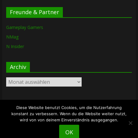
Freunde & Partner
Gameplay Gamers
NMag
N Insider
Archiv
Archiv
Diese Website benutzt Cookies, um die Nutzerfahrung
Copyright © 2026
The Lost Dungeon
. Alle Rechte vorbehalten.
konstant zu verbessern. Wenn du die Website weiter nutzt,
Theme: ColorMag von
ThemeGrill
. Bereitgestellt von
wird von von deinem Einverständnis ausgegangen.
WordPress
.
OK