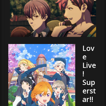
Lov
e
Live
!
Sup
erst
ar!!