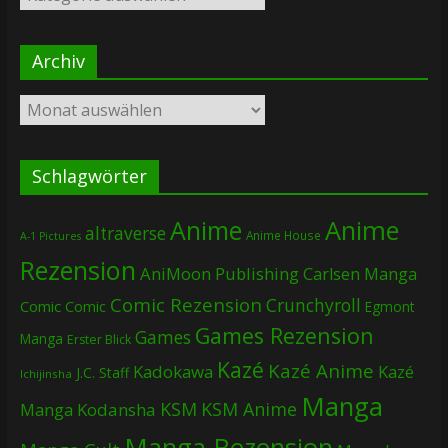
Archiv
Archiv
Schlagwörter
Anime
Anime
altraverse
Anime House
A-1 Pictures
Rezension
AniMoon Publishing
Carlsen Manga
Comic Rezension
Crunchyroll
Comic
Comic
Egmont
Games Rezension
Games
Manga
Erster Blick
Kazé
Kazé Anime
Kadokawa
Kazé
J.C. Staff
Ichijinsha
Manga
KSM
KSM Anime
Manga
Kodansha
Manga Rezension