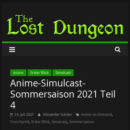
Zum
The
Inhalt
springen
Lost
Dungeon
Anime
Erster Blick
Simulcast
Anime-Simulcast-
Sommersaison 2021 Teil
4
,
13. Juli 2021
Alexander Geisler
Anime on Demand
,
,
,
Crunchyroll
Erster Blick
Simulcast
Sommersaison