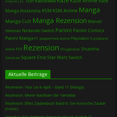
Kazé
Kazé Anime
Kadokawa
Kazé
J.C. Staff
Ichijinsha
Manga
KSM
KSM Anime
Manga
Kodansha
Manga Rezension
Manga Cult
Marvel
Panini
Panini Comics
Nintendo Switch
Nintendo
Panini Manga
Playstation 5
PC
peppermint anime
polyband
Rezension
Shueisha
PS5
Shogakukan
anime
Square Enix
Star Wars
Switch
Simulcast
Aktuelle Beiträge
Rezension: Your Lie in April – Band 11 (Manga)
Rezension: Meine Nachbarn der Yamadas
Rezension: Elfies Zauberbuch Band 6: Der korsische Zauber
(Comic)
Vorschau: Fire Emblem: Fortune’s Weave (Switch 2)