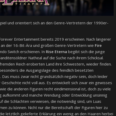
spiel und orientiert sich an den Genre-Vertretern der 1990er-
orever Entertainment bereits 2019 erscheinen. Nach längerer
ch an der 16-Bit-Ära und großen Genre-Vertretern wie
Fire
endo Switch erschienen. In
Rise Eterna
begibt sich die junge
ditensöldner Natheal auf die Suche nach ihrem Schicksal.
 fremden Reich eroberten Land ihre Schwestern, wieder finden.
nd besonders die Ausgangslage des feindlich besetzten
. Das muss zwar nicht grundsätzlich negativ sein, doch leider
Geschichte nicht voll aus. Es entwickelt sich zwar ein gewisses
e die anderen Figuren recht eindimensional ist, doch zu viele
ng aufkommt und manche Wendung oder Entwicklung unsinnig
auf die Schlachten verwiesen, die notwendig sind, um Luas
en zu können. Nicht nur die Bereitschaft der Figuren hier zu
die letztlich gelieferte Erklärung ein wenig an den Haaren herbei