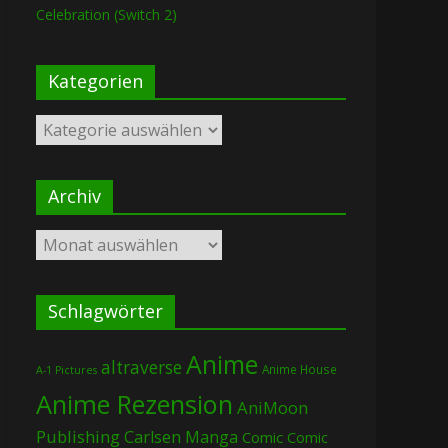
Celebration (Switch 2)
Kategorien
Kategorien
Archiv
Archiv
Schlagwörter
Anime
altraverse
Anime House
A-1 Pictures
Anime Rezension
AniMoon
Publishing
Carlsen Manga
Comic
Comic