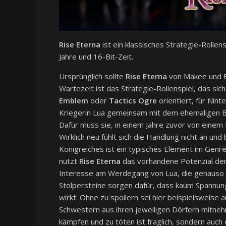
Rise Eterna
ist ein klassisches Strategie-Rollen
Jahre und 16-Bit-Zeit.
Ursprünglich sollte
Rise Eterna
von Makee und F
Wartezeit ist das Strategie-Rollenspiel, das si
Emblem
oder
Tactics Ogre
orientiert, für Nint
Kriegerin Lua gemeinsam mit dem ehemaligen Ban
Dafür muss sie, in einem Jahre zuvor von einem
Wirklich neu fühlt sich die Handlung nicht an u
Königreiches ist ein typisches Element im Genre
nutzt
Rise Eterna
das vorhandene Potenzial der 
Interesse am Werdegang von Lua, die genauso wi
Stolpersteine sorgen dafür, dass kaum Spannu
wirkt. Ohne zu spoilern sei hier beispielsweise 
Schwestern aus ihren jeweiligen Dörfern mitnehm
kämpfen und zu töten ist fraglich, sondern auch 