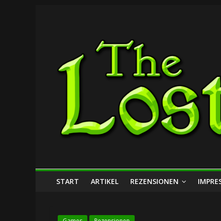
Zum
The
Inhalt
springen
Lost
Dungeon
START
ARTIKEL
REZENSIONEN
IMPRE
Games
Rezensionen