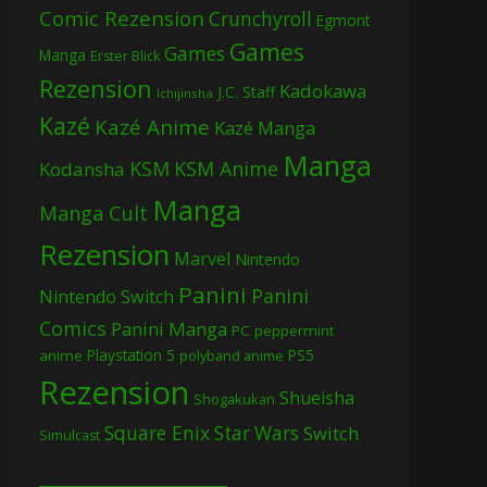
Comic Rezension
Crunchyroll
Egmont
Games
Games
Manga
Erster Blick
Rezension
Kadokawa
J.C. Staff
Ichijinsha
Kazé
Kazé Anime
Kazé Manga
Manga
KSM
KSM Anime
Kodansha
Manga
Manga Cult
Rezension
Marvel
Nintendo
Panini
Panini
Nintendo Switch
Comics
Panini Manga
PC
peppermint
Playstation 5
PS5
anime
polyband anime
Rezension
Shueisha
Shogakukan
Square Enix
Star Wars
Switch
Simulcast