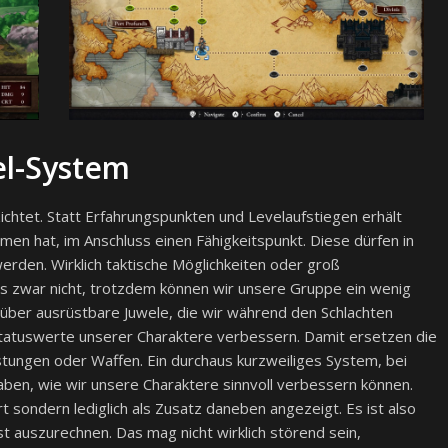
el-System
zichtet. Statt Erfahrungspunkten und Levelaufstiegen erhält
mmen hat, im Anschluss einen Fähigkeitspunkt. Diese dürfen in
werden. Wirklich taktische Möglichkeiten oder groß
as zwar nicht, trotzdem können wir unsere Gruppe ein wenig
 über ausrüstbare Juwele, die wir während den Schlachten
e Statuswerte unserer Charaktere verbessern. Damit ersetzen die
ungen oder Waffen. Ein durchaus kurzweiliges System, bei
ben, wie wir unsere Charaktere sinnvoll verbessern können.
t sondern lediglich als Zusatz daneben angezeigt. Es ist also
bst auszurechnen. Das mag nicht wirklich störend sein,