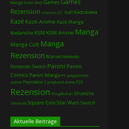
Games
Games
Manga
Erster Blick
Rezension
Kadokawa
J.C. Staff
Ichijinsha
Kazé
Kazé Anime
Kazé Manga
Manga
KSM
KSM Anime
Kodansha
Manga
Manga Cult
Rezension
Marvel
Nintendo
Panini
Panini
Nintendo Switch
Comics
Panini Manga
PC
peppermint
Playstation 5
PS5
anime
polyband anime
Rezension
Shueisha
Shogakukan
Square Enix
Star Wars
Switch
Simulcast
Aktuelle Beiträge