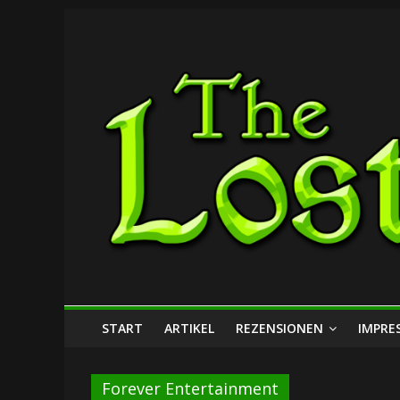
Zum
The
Inhalt
springen
Lost
Dungeon
START
ARTIKEL
REZENSIONEN
IMPRE
Forever Entertainment