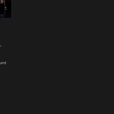
o
 und