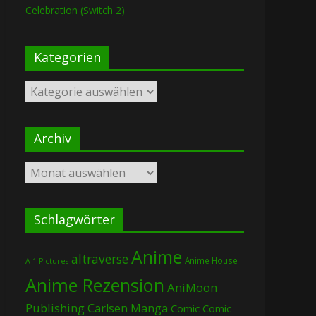
Celebration (Switch 2)
Kategorien
Kategorien
Archiv
Archiv
Schlagwörter
Anime
altraverse
Anime House
A-1 Pictures
Anime Rezension
AniMoon
Publishing
Carlsen Manga
Comic
Comic