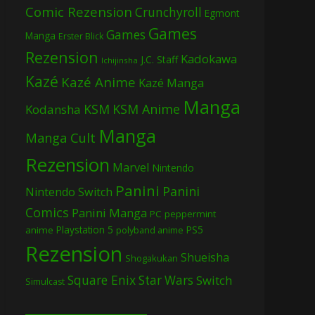
Comic Rezension
Crunchyroll
Egmont
Games
Games
Manga
Erster Blick
Rezension
Kadokawa
J.C. Staff
Ichijinsha
Kazé
Kazé Anime
Kazé Manga
Manga
KSM
KSM Anime
Kodansha
Manga
Manga Cult
Rezension
Marvel
Nintendo
Panini
Panini
Nintendo Switch
Comics
Panini Manga
PC
peppermint
Playstation 5
PS5
anime
polyband anime
Rezension
Shueisha
Shogakukan
Square Enix
Star Wars
Switch
Simulcast