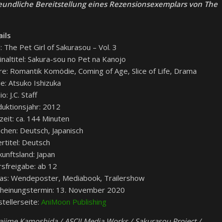
reundliche Bereitstellung eines Rezensionsexemplars von The
ils
l: The Pet Girl of Sakurasou – Vol. 3
inaltitel: Sakura-sou no Pet na Kanojo
e: Romantik Komödie, Coming of Age, Slice of Life, Drama
e: Atsuko Ishizuka
o: J.C. Staff
uktionsjahr: 2012
zeit: ca. 144 Minuten
chen: Deutsch, Japanisch
rtitel: Deutsch
unftsland: Japan
rsfreigabe: ab 12
as: Wendeposter, Mediabook, Trailershow
cheinungstermin: 13. November 2020
tellerseite:
AniMoon Publishing
jime Kamoshida / ASCII Media Works / Sakurasou Project /