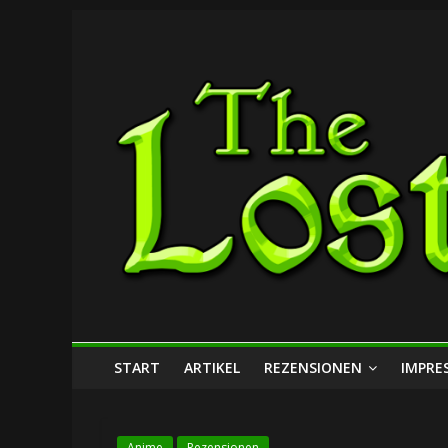
Zum
The
Inhalt
springen
Lost
Dungeon
START
ARTIKEL
REZENSIONEN
IMPRE
Anime
Rezensionen