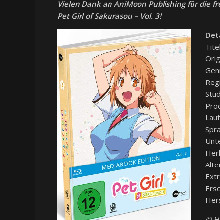
Vielen Dank an AniMoon Publishing für die f
Pet Girl of Sakurasou – Vol. 3!
Deta
Tite
Orig
Genr
Regi
Studi
Prod
Lauf
Spra
Unte
Herk
Alte
Extr
Ers
Hers
© Ha