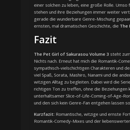
einer solchen zu leben, eine große Rolle. Umso f
stehen und ihre Beziehungen immer weiter vertie
gerade die wunderbare Genre-Mischung gepaart 
ernsten, mal dramatischen Geschichte, die
The 
Fazit
The Pet Girl of Sakurasou Volume 3
steht zum 
Nichts nach. Erneut hat mich die Romantik-Com
sympathisch-vielschichtigen Charakteren und de
viel Spaß, Sorata, Mashiro, Nanami und die and
witzigen Alltag zu begleiten. Dabei wird die Ser
richtigen Ton zu treffen, ohne die Beziehungen k
unterhaltsamer Slice-of-Life-Coming-of-Age-Ro
und den sich kein Genre-Fan entgehen lassen sol
Kurzfazit:
Romantische, witzige und ernste Fort
Romantik-Comedy-Mixes und der liebenswerten, v