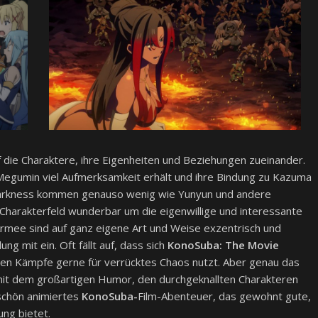
f die Charaktere, ihre Eigenheiten und Beziehungen zueinander.
Megumin viel Aufmerksamkeit erhält und ihre Bindung zu Kazuma
Darkness kommen genauso wenig wie Yunyun und andere
 Charakterfeld wunderbar um die eigenwillige und interessante
 Armee sind auf ganz eigene Art und Weise exzentrisch und
g mit ein. Oft fällt auf, dass sich
KonoSuba: The Movie
oßen Kämpfe gerne für verrücktes Chaos nutzt. Aber genau das
t dem großartigen Humor, den durchgeknallten Charakteren
schön animiertes
KonoSuba-
Film-Abenteuer, das gewohnt gute,
ung bietet.