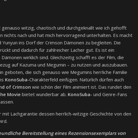
t genauso witzig, chaotisch und durchgeknallt wie ich gehofft
 in nichts nach und hat mich hervorragend unterhalten. Es macht
 Yunyun ins Dorf der Crimson Dämonen zu begleiten. Die
ckt und dadurch für zahlreicher Lacher gut. Es ist ein
ämonen wirklich sind. Gleichzeitig schafft es der Film, die
 Bezug auf Kazuma und Megumin – zu nutzen und auszubauen.
in geboten, die sich genauso wie Megumins herrliche Familie
ins
KonoSuba-
Charakterfeld einfügen. Natürlich dürfen auch
nd of Crimson
wie schön der Film animiert ist. Das rundet den
The Movie
bietet wunderbar ab.
KonoSuba-
und Genre-Fans
lassen.
mit Lachgarantie dessen herrlich-witzige Geschichte von den
ird.
reundliche Bereitstellung eines Rezensionsexemplars von