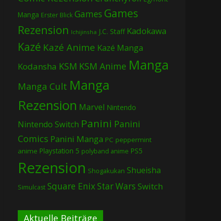
Games
Games
Manga
Erster Blick
Rezension
Kadokawa
J.C. Staff
Ichijinsha
Kazé
Kazé Anime
Kazé Manga
Manga
KSM
KSM Anime
Kodansha
Manga
Manga Cult
Rezension
Marvel
Nintendo
Panini
Panini
Nintendo Switch
Comics
Panini Manga
PC
peppermint
Playstation 5
PS5
anime
polyband anime
Rezension
Shueisha
Shogakukan
Square Enix
Star Wars
Switch
Simulcast
Aktuelle Beiträge