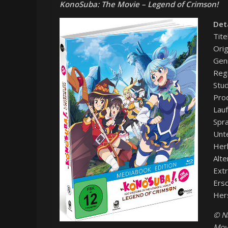
KonoSuba: The Movie – Legend of Crimson!
Det
Tite
Orig
Gen
Reg
Stud
Prod
Lauf
Spra
Unte
Herk
Alte
Extr
Ers
Hers
© N
Mov