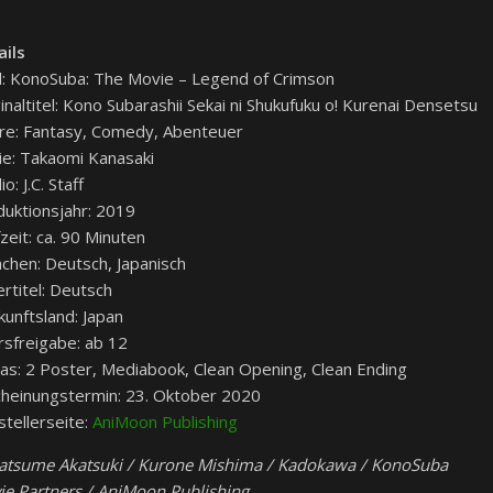
ails
l: KonoSuba: The Movie – Legend of Crimson
inaltitel: Kono Subarashii Sekai ni Shukufuku o! Kurenai Densetsu
re: Fantasy, Comedy, Abenteuer
ie: Takaomi Kanasaki
io: J.C. Staff
uktionsjahr: 2019
zeit: ca. 90 Minuten
chen: Deutsch, Japanisch
rtitel: Deutsch
unftsland: Japan
rsfreigabe: ab 12
as: 2 Poster, Mediabook, Clean Opening, Clean Ending
cheinungstermin: 23. Oktober 2020
tellerseite:
AniMoon Publishing
atsume Akatsuki / Kurone Mishima / Kadokawa / KonoSuba
ie Partners / AniMoon Publishing