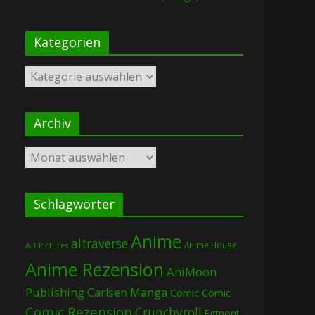
Kategorien
Kategorien
Archiv
Archiv
Schlagwörter
Anime
altraverse
Anime House
A-1 Pictures
Anime Rezension
AniMoon
Publishing
Carlsen Manga
Comic
Comic
Comic Rezension
Crunchyroll
Egmont