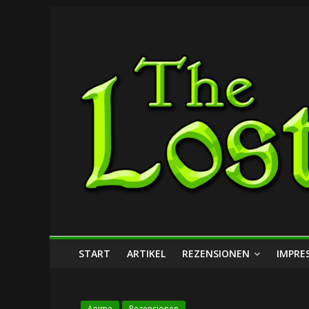
Zum
The
Inhalt
springen
Lost
Dungeon
START
ARTIKEL
REZENSIONEN
IMPRE
Anime
Rezensionen