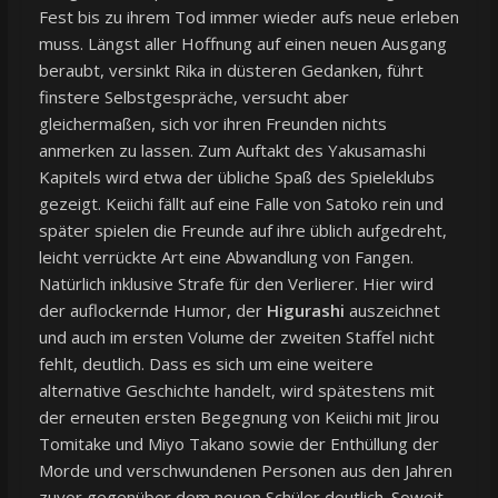
Fest bis zu ihrem Tod immer wieder aufs neue erleben
muss. Längst aller Hoffnung auf einen neuen Ausgang
beraubt, versinkt Rika in düsteren Gedanken, führt
finstere Selbstgespräche, versucht aber
gleichermaßen, sich vor ihren Freunden nichts
anmerken zu lassen. Zum Auftakt des Yakusamashi
Kapitels wird etwa der übliche Spaß des Spieleklubs
gezeigt. Keiichi fällt auf eine Falle von Satoko rein und
später spielen die Freunde auf ihre üblich aufgedreht,
leicht verrückte Art eine Abwandlung von Fangen.
Natürlich inklusive Strafe für den Verlierer. Hier wird
der auflockernde Humor, der
Higurashi
auszeichnet
und auch im ersten Volume der zweiten Staffel nicht
fehlt, deutlich. Dass es sich um eine weitere
alternative Geschichte handelt, wird spätestens mit
der erneuten ersten Begegnung von Keiichi mit Jirou
Tomitake und Miyo Takano sowie der Enthüllung der
Morde und verschwundenen Personen aus den Jahren
zuvor gegenüber dem neuen Schüler deutlich. Soweit