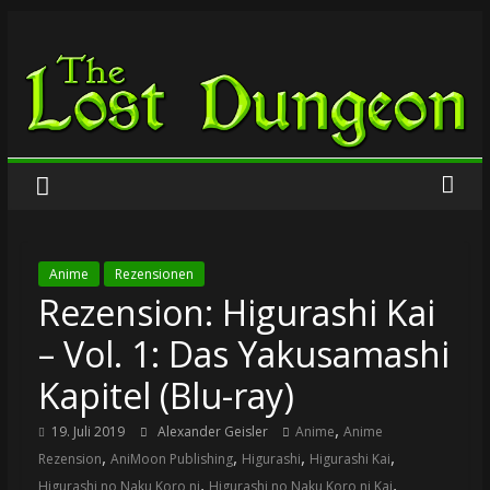
Zum
The
Inhalt
springen
Lost
Dungeon
Anime
Rezensionen
Rezension: Higurashi Kai
– Vol. 1: Das Yakusamashi
Kapitel (Blu-ray)
,
19. Juli 2019
Alexander Geisler
Anime
Anime
,
,
,
,
Rezension
AniMoon Publishing
Higurashi
Higurashi Kai
,
,
Higurashi no Naku Koro ni
Higurashi no Naku Koro ni Kai