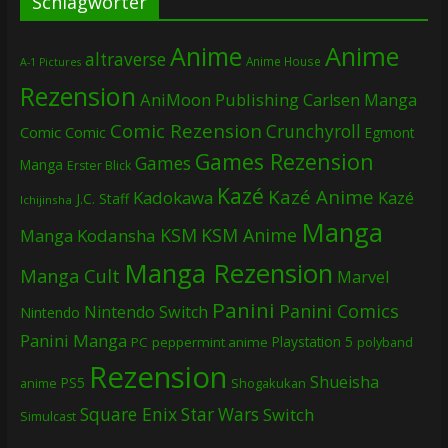
Schlagwörter
Anime
Anime
altraverse
Anime House
A-1 Pictures
Rezension
AniMoon Publishing
Carlsen Manga
Comic Rezension
Crunchyroll
Comic
Comic
Egmont
Games Rezension
Games
Manga
Erster Blick
Kazé
Kazé Anime
Kadokawa
Kazé
J.C. Staff
Ichijinsha
Manga
KSM
KSM Anime
Manga
Kodansha
Manga Rezension
Manga Cult
Marvel
Panini
Panini Comics
Nintendo Switch
Nintendo
Panini Manga
Playstation 5
PC
peppermint anime
polyband
Rezension
Shueisha
PS5
Shogakukan
anime
Square Enix
Star Wars
Switch
Simulcast