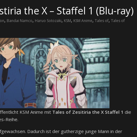
iria the X – Staffel 1 (Blu-ray)
,
,
,
,
,
,
ion
Bandai Namco
Haruo Sotozaki
KSM
KSM Anime
Tales of
Tales of
ffentlicht KSM Anime mit
Tales of Zesitiria the X Staffel 1
die
es-Reihe.
ufgewachsen. Dadurch ist der gutherzige junge Mann in der