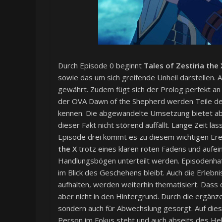
Durch Episode 0 beginnt
Tales of Zestiria the 
sowie das um sich greifende Unheil darstellen. 
gewährt. Zudem fügt sich der Prolog perfekt an 
der OVA Dawn of the Shepherd werden Teile de
kennen. Die abgewandelte Umsetzung bietet ab
dieser Fakt nicht störend auffällt. Lange Zeit läs
Episode drei kommt es zu diesem wichtigen Erei
the X
trotz eines klaren roten Fadens und aufe
Handlungsbögen unterteilt werden. Episodenhaft 
im Blick des Geschehens bleibt. Auch die Erlebni
aufhalten, werden weiterhin thematisiert. Dass d
aber nicht in den Hintergrund. Durch die ergän
sondern auch für Abwechslung gesorgt. Auf die
Person im Fokus steht und auch abseits des He