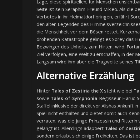
Lage, diese spirituellen, für Menschen unsichtb
Seite ist sein Seraphim-Freund Mikleo. Als die 
Verbotes in ihr Heimatdorf bringen, erfährt Sor
den alten Legenden des Himmelsverzeichnisses b
die Menschheit vor dem Bösen rettet. Kurzerhand
drohenden Katastrophe gelingt es Sorey das He
Bezwinger des Unheils, zum Hirten, wird. Fortan
Ziel verfolgen, eine Welt zu erschaffen, in der
Langsam wird ihm aber die Tragweite seines Tit
Alternative Erzählung
Hinter
Tales of Zestiria the X
steht wie bei
Ta
sowie
Tales-of-Symphonia
-Regisseur Haruo S
Staffel inklusive der direkt vor Alishas Ankunft 
Spiel nicht enthalten und bietet somit auch Ke
verraten, was die junge Prinzessin und Ritterin 
gelangt ist. Allerdings adaptiert
Tales of Zestir
sondern erlaubt sich einige Freiheiten. Das is