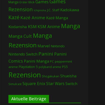
Games
Games
Manga
Erster Blick
Rezension
Kadokawa
J.C. Staff
Ichijinsha
Kazé
Kazé Anime
Kazé Manga
Manga
KSM
KSM Anime
Kodansha
Manga
Manga Cult
Rezension
Marvel
Nintendo
Panini
Panini
Nintendo Switch
Comics
Panini Manga
PC
peppermint
Playstation 5
PS5
anime
polyband anime
Rezension
Shueisha
Shogakukan
Square Enix
Star Wars
Switch
Simulcast
Aktuelle Beiträge