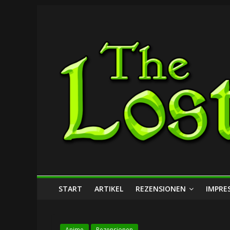
Zum
The
Inhalt
springen
Lost
Dungeon
START
ARTIKEL
REZENSIONEN
IMPRE
Anime
Rezensionen