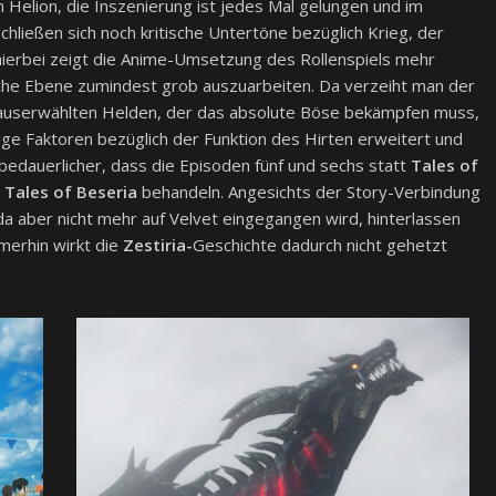
Helion, die Inszenierung ist jedes Mal gelungen und im
chließen sich noch kritische Untertöne bezüglich Krieg, der
ierbei zeigt die Anime-Umsetzung des Rollenspiels mehr
ische Ebene zumindest grob auszuarbeiten. Da verzeiht man der
 auserwählten Helden, der das absolute Böse bekämpfen muss,
ige Faktoren bezüglich der Funktion des Hirten erweitert und
o bedauerlicher, dass die Episoden fünf und sechs statt
Tales of
s
Tales of Beseria
behandeln. Angesichts der Story-Verbindung
a aber nicht mehr auf Velvet eingegangen wird, hinterlassen
mmerhin wirkt die
Zestiria-
Geschichte dadurch nicht gehetzt