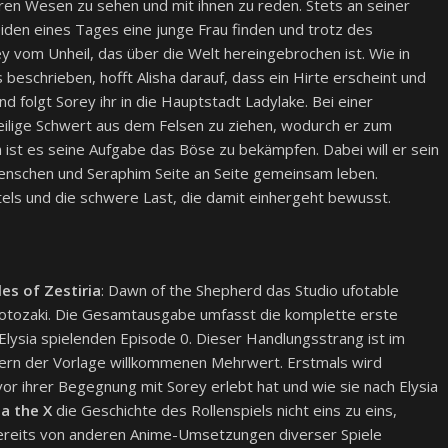
aren Wesen zu sehen und mit ihnen zu reden. Stets an seiner
beiden eines Tages eine junge Frau finden und trotz des
ey vom Unheil, das über die Welt hereingebrochen ist. Wie in
eschrieben, hofft Alisha darauf, dass ein Hirte erscheint und
 folgt Sorey ihr in die Hauptstadt Ladylake. Bei einer
ilige Schwert aus dem Felsen zu ziehen, wodurch er zum
 ist es seine Aufgabe das Böse zu bekämpfen. Dabei will er sein
 Menschen und Seraphim Seite an Seite gemeinsam leben.
els und die schwere Last, die damit einhergeht bewusst.
les of Zestiria
: Dawn of the Shepherd das Studio ufotable
otozaki. Die Gesamtausgabe umfasst die komplette erste
in Elysia spielenden Episode 0. Dieser Handlungsstrang ist im
nnern der Vorlage willkommenen Mehrwert. Erstmals wird
vor ihrer Begegnung mit Sorey erlebt hat und wie sie nach Elysia
ia the X
die Geschichte des Rollenspiels nicht eins zu eins,
t bereits von anderen Anime-Umsetzungen diverser Spiele