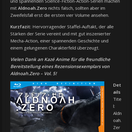
und spannenden Science-Fiction-Action-Serien machen
mit
Aldnoah.Zero
nichts falsch, sollten aber im
Zweifelsfall erst die ersten vier Volume ansehen.
Kurzfazit:
Hervorragender Staffel-Auftakt, der alle
Stärken der Serie vereint und mit gut inszenierter
Mecha-Action, einer spannenden Geschichte und
einem gelungenen Charakterfeld überzeugt.
Vielen Dank an Kazé Anime für die freundliche
Bereitstellung eines Rezensionsexemplars von
Aldnoah.Zero – Vol. 5!
Det
ails
Tite
l:
Aldn
oah.
Zer