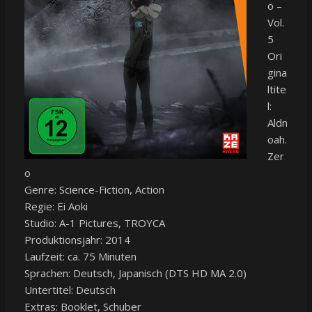
o –
Vol.
5
Ori
gina
ltite
l:
Aldn
oah.
Zer
o
Genre: Science-Fiction, Action
Regie: Ei Aoki
Studio: A-1 Pictures, TROYCA
Produktionsjahr: 2014
Laufzeit: ca. 75 Minuten
Sprachen: Deutsch, Japanisch (DTS HD MA 2.0)
Untertitel: Deutsch
Extras: Booklet, Schuber