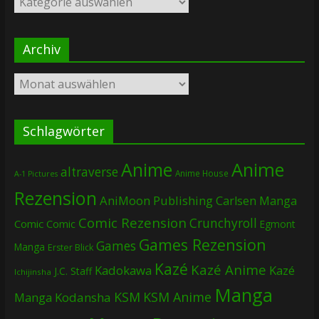
Archiv
Archiv
Schlagwörter
Anime
Anime
altraverse
Anime House
A-1 Pictures
Rezension
AniMoon Publishing
Carlsen Manga
Comic Rezension
Crunchyroll
Comic
Comic
Egmont
Games Rezension
Games
Manga
Erster Blick
Kazé
Kazé Anime
Kadokawa
Kazé
J.C. Staff
Ichijinsha
Manga
KSM
KSM Anime
Manga
Kodansha