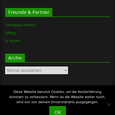
Freunde & Partner
Gameplay Gamers
NMag
N Insider
Archiv
Archiv
Diese Website benutzt Cookies, um die Nutzerfahrung
Copyright © 2026
The Lost Dungeon
. Alle Rechte vorbehalten.
konstant zu verbessern. Wenn du die Website weiter nutzt,
Theme: ColorMag von
ThemeGrill
. Bereitgestellt von
wird von von deinem Einverständnis ausgegangen.
WordPress
.
OK