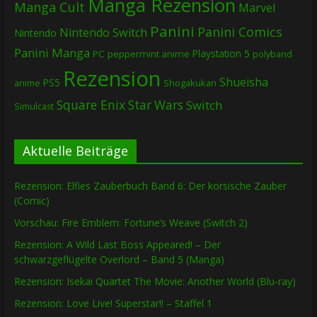
Manga Rezension
Manga Cult
Marvel
Panini
Panini Comics
Nintendo Switch
Nintendo
Panini Manga
Playstation 5
PC
peppermint anime
polyband
Rezension
Shueisha
PS5
Shogakukan
anime
Square Enix
Star Wars
Switch
Simulcast
Aktuelle Beiträge
Rezension: Elfies Zauberbuch Band 6: Der korsische Zauber
(Comic)
Vorschau: Fire Emblem: Fortune’s Weave (Switch 2)
Rezension: A Wild Last Boss Appeared! – Der
schwarzgeflügelte Overlord – Band 5 (Manga)
Rezension: Isekai Quartet The Movie: Another World (Blu-ray)
Rezension: Love Live! Superstar!! – Staffel 1