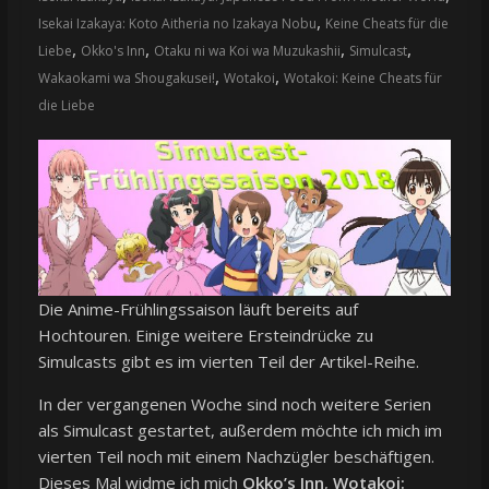
,
Isekai Izakaya: Koto Aitheria no Izakaya Nobu
Keine Cheats für die
,
,
,
,
Liebe
Okko's Inn
Otaku ni wa Koi wa Muzukashii
Simulcast
,
,
Wakaokami wa Shougakusei!
Wotakoi
Wotakoi: Keine Cheats für
die Liebe
Die Anime-Frühlingssaison läuft bereits auf
Hochtouren. Einige weitere Ersteindrücke zu
Simulcasts gibt es im vierten Teil der Artikel-Reihe.
In der vergangenen Woche sind noch weitere Serien
als Simulcast gestartet, außerdem möchte ich mich im
vierten Teil noch mit einem Nachzügler beschäftigen.
Dieses Mal widme ich mich
Okko’s Inn
,
Wotakoi: