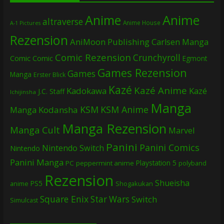
Anime
Anime
altraverse
Anime House
A-1 Pictures
Rezension
AniMoon Publishing
Carlsen Manga
Comic Rezension
Crunchyroll
Comic
Comic
Egmont
Games Rezension
Games
Manga
Erster Blick
Kazé
Kazé Anime
Kadokawa
Kazé
J.C. Staff
Ichijinsha
Manga
KSM
KSM Anime
Manga
Kodansha
Manga Rezension
Manga Cult
Marvel
Panini
Panini Comics
Nintendo Switch
Nintendo
Panini Manga
Playstation 5
PC
peppermint anime
polyband
Rezension
Shueisha
PS5
Shogakukan
anime
Square Enix
Star Wars
Switch
Simulcast