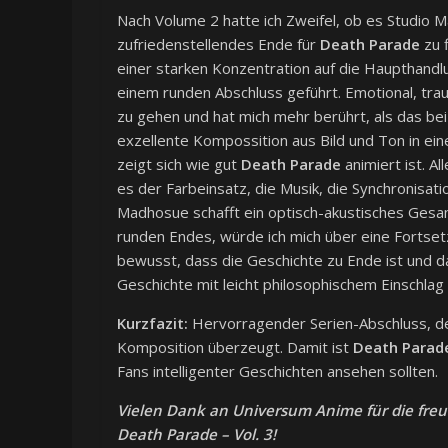
Nach Volume 2 hatte ich Zweifel, ob es Studio
zufriedenstellendes Ende für
Death Parade
zu f
einer starken Konzentration auf die Haupthandl
einem runden Abschluss geführt. Emotional, trau
zu gehen und hat mich mehr berührt, als das bei 
exzellente Kompossition aus Bild und Ton in e
zeigt sich wie gut
Death Parade
animiert ist. Al
es der Farbeinsatz, die Musik, die Synchronisa
Madhosue schafft ein optisch-akustisches Gesamt
runden Endes, würde ich mich über eine Fortsetz
bewusst, dass die Geschichte zu Ende ist und das
Geschichte mit leicht philosophischem Einschlag 
Kurzfazit:
Hervorragender Serien-Abschluss, de
Komposition überzeugt. Damit ist
Death Parad
Fans intelligenter Geschichten ansehen sollten.
Vielen Dank an Universum Anime für die freu
Death Parade – Vol. 3!