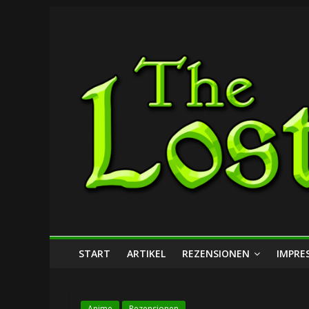
Zum
The
Inhalt
springen
Lost
Dungeon
START
ARTIKEL
REZENSIONEN
IMPRE
Anime
Rezensionen