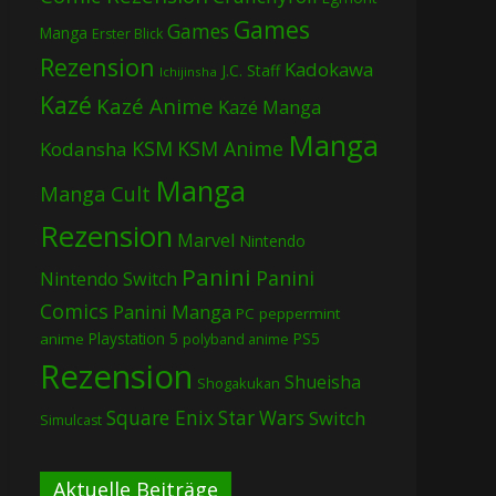
Games
Games
Manga
Erster Blick
Rezension
Kadokawa
J.C. Staff
Ichijinsha
Kazé
Kazé Anime
Kazé Manga
Manga
KSM
KSM Anime
Kodansha
Manga
Manga Cult
Rezension
Marvel
Nintendo
Panini
Panini
Nintendo Switch
Comics
Panini Manga
PC
peppermint
Playstation 5
PS5
anime
polyband anime
Rezension
Shueisha
Shogakukan
Square Enix
Star Wars
Switch
Simulcast
Aktuelle Beiträge