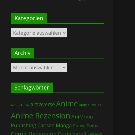
Kategorien
Kategorien
Archiv
Archiv
Schlagwörter
Anime
altraverse
Anime House
A-1 Pictures
Anime Rezension
AniMoon
Publishing
Carlsen Manga
Comic
Comic
Comic Rezension
Crunchyroll
Egmont