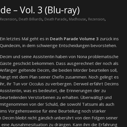
e – Vol. 3 (Blu-ray)
,
,
,
,
,
Rezension
Death Billiards
Death Parade
Madhouse
Rezension
Ein letztes Mal geht es in
Death Parade Volume 3
zurück ins
Quindecim, in dem schwierige Entscheidungen bevorstehen.
Decim und seine Assistentin haben von Nona problematische
Gäste geschickt bekommen. Dass ausgerechnet der noch als
Anfänger geltende Decim, die beiden Mörder beurteilen soll,
hängt mit dem Plan seiner Chefin zusammen. Noch gelingt es
ihr, ihr Tun vor Occulus zu verbergen. Derweil erfährt Decims
Assistentin, was es bedeutet, die Erinnerungen der zu
beurteilenden Verstorbenen zu erhalten. Überwältigt und
mitgenommen von der Schuld, die sowohl Tatsumi als auch
cims Vorgehensweise für eine Beurteilung noch stärker
h Decim bleibt nicht gänzlich unberührt von den Folgen seiner
 eine Ausnahmesituation zu drängen. Kann ihm die Erfahrung