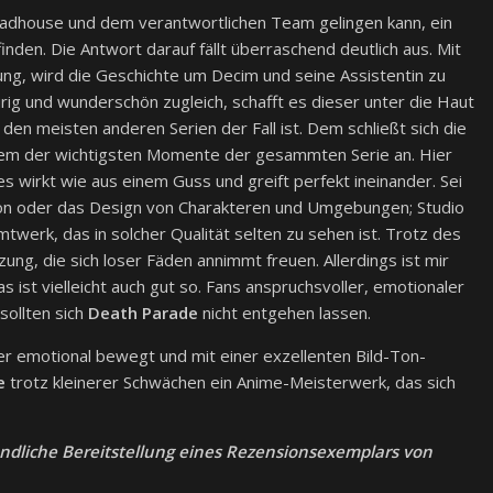
 Madhouse und dem verantwortlichen Team gelingen kann, ein
inden. Die Antwort darauf fällt überraschend deutlich aus. Mit
ung, wird die Geschichte um Decim und seine Assistentin zu
rig und wunderschön zugleich, schafft es dieser unter die Haut
den meisten anderen Serien der Fall ist. Dem schließt sich die
inem der wichtigsten Momente der gesammten Serie an. Hier
les wirkt wie aus einem Guss und greift perfekt ineinander. Sei
tion oder das Design von Charakteren und Umgebungen; Studio
werk, das in solcher Qualität selten zu sehen ist. Trotz des
ung, die sich loser Fäden annimmt freuen. Allerdings ist mir
 ist vielleicht auch gut so. Fans anspruchsvoller, emotionaler
sollten sich
Death Parade
nicht entgehen lassen.
r emotional bewegt und mit einer exzellenten Bild-Ton-
e
trotz kleinerer Schwächen ein Anime-Meisterwerk, das sich
ndliche Bereitstellung eines Rezensionsexemplars von