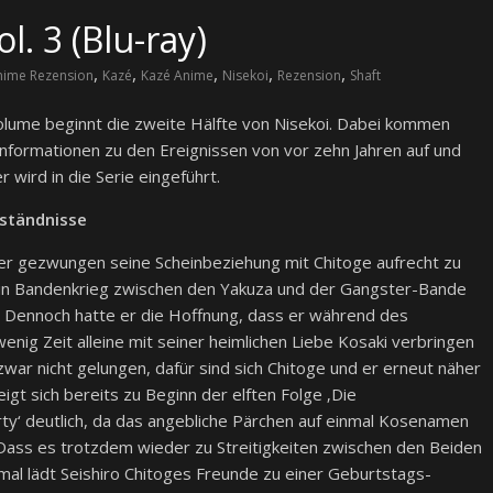
l. 3 (Blu-ray)
,
,
,
,
,
nime Rezension
Kazé
Kazé Anime
Nisekoi
Rezension
Shaft
olume beginnt die zweite Hälfte von Nisekoi. Dabei kommen
Informationen zu den Ereignissen von vor zehn Jahren auf und
r wird in die Serie eingeführt.
rständnisse
er gezwungen seine Scheinbeziehung mit Chitoge aufrecht zu
ein Bandenkrieg zwischen den Yakuza und der Gangster-Bande
. Dennoch hatte er die Hoffnung, dass er während des
wenig Zeit alleine mit seiner heimlichen Liebe Kosaki verbringen
 zwar nicht gelungen, dafür sind sich Chitoge und er erneut näher
gt sich bereits zu Beginn der elften Folge ‚Die
y‘ deutlich, da das angebliche Pärchen auf einmal Kosenamen
Dass es trotzdem wieder zu Streitigkeiten zwischen den Beiden
al lädt Seishiro Chitoges Freunde zu einer Geburtstags-