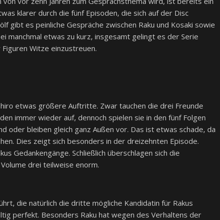
 von vor zehn Jahren zum Gesprächsthema wird, ist bereits ein
was klarer durch die fünf Episoden, die sich auf der Disc
wölf gibt es peinliche Gespräche zwischen Raku und Kosaki sowie
i manchmal etwas zu kurz, insgesamt gelingt es der Serie
 Figuren Witze einzustreuen.
shiro etwas größere Auftritte. Zwar tauchen die drei Freunde
den immer wieder auf, dennoch spielen sie in den fünf Folgen
nd oder bleiben gleich ganz Außen vor. Das ist etwas schade, da
hen. Dies zeigt sich besonders in der dreizehnten Episode.
akus Gedankengänge. Schließlich überschlagen sich die
 Volume drei teilweise enorm.
hrt, die natürlich die dritte mögliche Kandidatin für Rakus
gültig perfekt. Besonders Raku hat wegen des Verhaltens der