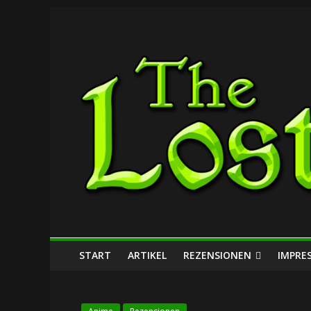
Zum
The
Inhalt
springen
Lost
Dungeon
START
ARTIKEL
REZENSIONEN
IMPRE