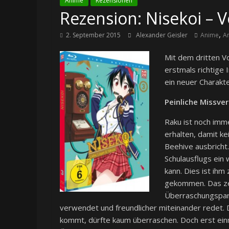
Anime
Rezensionen
Rezension: Nisekoi – Vo
,
2. September 2015
Alexander Geisler
Anime
A
Mit dem dritten V
erstmals richtige 
ein neuer Charakte
Peinliche Missve
Raku ist noch imm
erhalten, damit k
Beehive ausbricht
Schulausflugs ein 
kann. Dies ist ihm
gekommen. Das zei
Überraschungspart
verwendet und freundlicher miteinander redet. 
kommt, dürfte kaum überraschen. Doch erst einm