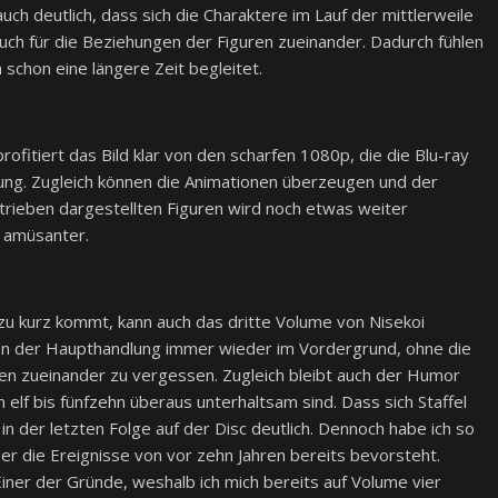
auch deutlich, dass sich die Charaktere im Lauf der mittlerweile
auch für die Beziehungen der Figuren zueinander. Dadurch fühlen
 schon eine längere Zeit begleitet.
ofitiert das Bild klar von den scharfen 1080p, die die Blu-ray
ung. Zugleich können die Animationen überzeugen und der
trieben dargestellten Figuren wird noch etwas weiter
 amüsanter.
 kurz kommt, kann auch das dritte Volume von Nisekoi
ten der Haupthandlung immer wieder im Vordergrund, ohne die
en zueinander zu vergessen. Zugleich bleibt auch der Humor
 elf bis fünfzehn überaus unterhaltsam sind. Dass sich Staffel
n der letzten Folge auf der Disc deutlich. Dennoch habe ich so
er die Ereignisse von vor zehn Jahren bereits bevorsteht.
Einer der Gründe, weshalb ich mich bereits auf Volume vier