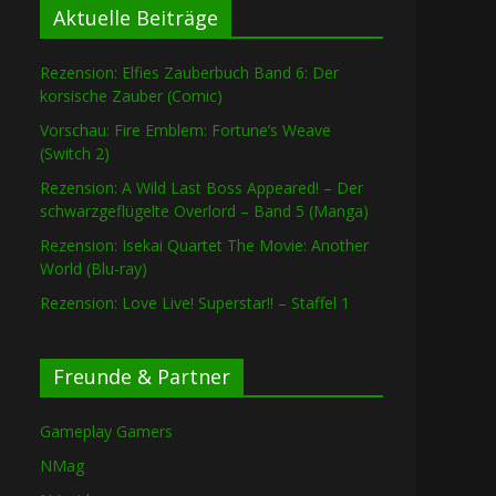
Aktuelle Beiträge
Rezension: Elfies Zauberbuch Band 6: Der
korsische Zauber (Comic)
Vorschau: Fire Emblem: Fortune’s Weave
(Switch 2)
Rezension: A Wild Last Boss Appeared! – Der
schwarzgeflügelte Overlord – Band 5 (Manga)
Rezension: Isekai Quartet The Movie: Another
World (Blu-ray)
Rezension: Love Live! Superstar!! – Staffel 1
Freunde & Partner
Gameplay Gamers
NMag