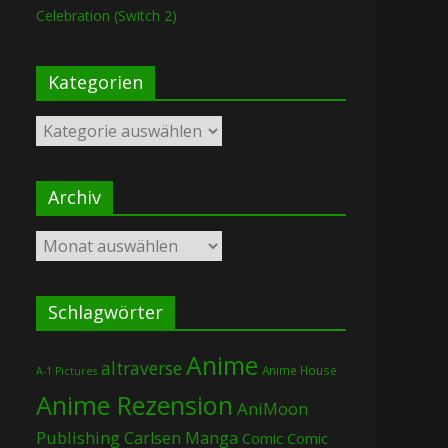
Celebration (Switch 2)
Kategorien
Kategorien
Archiv
Archiv
Schlagwörter
Anime
altraverse
Anime House
A-1 Pictures
Anime Rezension
AniMoon
Publishing
Carlsen Manga
Comic
Comic