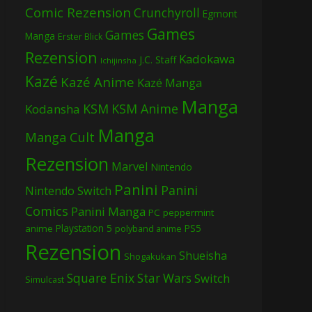
Comic Rezension
Crunchyroll
Egmont
Games
Games
Manga
Erster Blick
Rezension
Kadokawa
J.C. Staff
Ichijinsha
Kazé
Kazé Anime
Kazé Manga
Manga
KSM
KSM Anime
Kodansha
Manga
Manga Cult
Rezension
Marvel
Nintendo
Panini
Panini
Nintendo Switch
Comics
Panini Manga
PC
peppermint
Playstation 5
PS5
anime
polyband anime
Rezension
Shueisha
Shogakukan
Square Enix
Star Wars
Switch
Simulcast