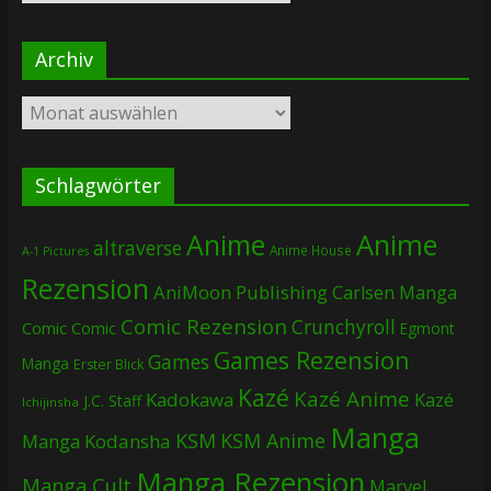
Archiv
Archiv
Schlagwörter
Anime
Anime
altraverse
Anime House
A-1 Pictures
Rezension
AniMoon Publishing
Carlsen Manga
Comic Rezension
Crunchyroll
Comic
Comic
Egmont
Games Rezension
Games
Manga
Erster Blick
Kazé
Kazé Anime
Kadokawa
Kazé
J.C. Staff
Ichijinsha
Manga
KSM
KSM Anime
Manga
Kodansha
Manga Rezension
Manga Cult
Marvel