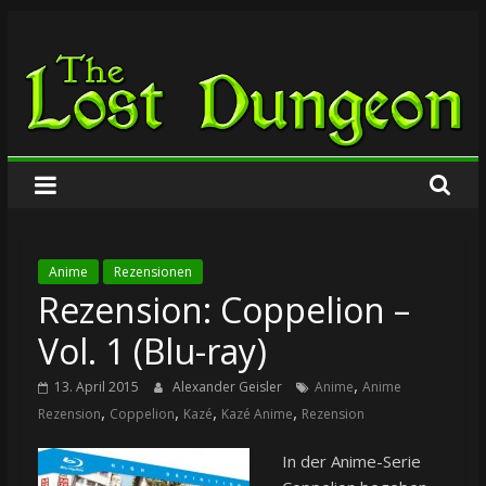
Zum
The
Inhalt
springen
Lost
Dungeon
Anime
Rezensionen
Rezension: Coppelion –
Vol. 1 (Blu-ray)
,
13. April 2015
Alexander Geisler
Anime
Anime
,
,
,
,
Rezension
Coppelion
Kazé
Kazé Anime
Rezension
In der Anime-Serie