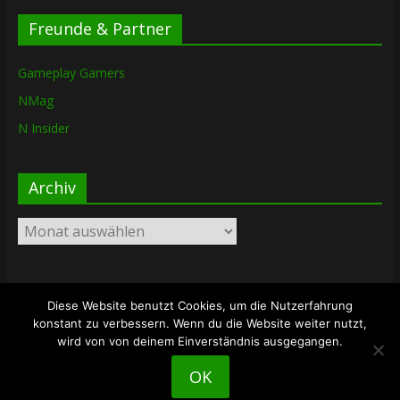
Freunde & Partner
Gameplay Gamers
NMag
N Insider
Archiv
Archiv
Diese Website benutzt Cookies, um die Nutzerfahrung
Copyright © 2026
The Lost Dungeon
. Alle Rechte vorbehalten.
konstant zu verbessern. Wenn du die Website weiter nutzt,
Theme: ColorMag von
ThemeGrill
. Bereitgestellt von
wird von von deinem Einverständnis ausgegangen.
WordPress
.
OK