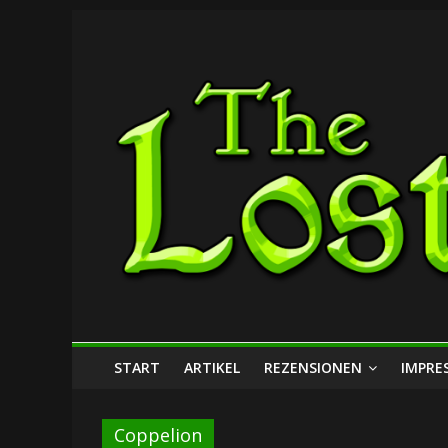
Zum
The
Inhalt
springen
Lost
Dungeon
START
ARTIKEL
REZENSIONEN
IMPRE
Coppelion