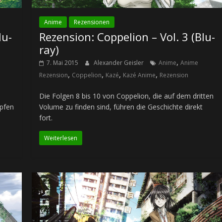
Anime
Rezensionen
lu-
Rezension: Coppelion – Vol. 3 (Blu-
ray)
,
7. Mai 2015
Alexander Geisler
Anime
Anime
,
,
,
,
Rezension
Coppelion
Kazé
Kazé Anime
Rezension
Die Folgen 8 bis 10 von Coppelion, die auf dem dritten
mpfen
Volume zu finden sind, führen die Geschichte direkt
fort.
Weiterlesen