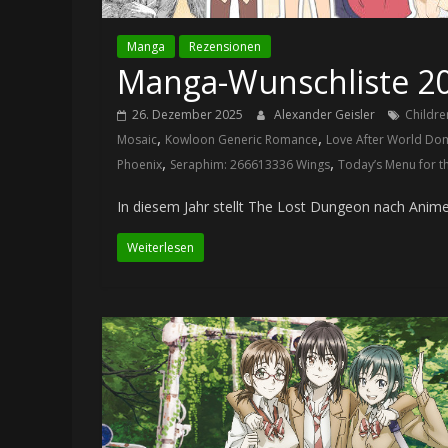
Manga
Rezensionen
Manga-Wunschliste 2
26. Dezember 2025
Alexander Geisler
Childre
,
,
Mosaic
Kowloon Generic Romance
Love After World Do
,
,
Phoenix
Seraphim: 266613336 Wings
Today’s Menu for t
In diesem Jahr stellt The Lost Dungeon nach Anime
Weiterlesen