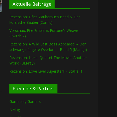
Aktuelle Beiträge
Rezension: Elfies Zauberbuch Band 6: Der
korsische Zauber (Comic)
Vorschau: Fire Emblem: Fortune’s Weave
(Switch 2)
Rezension: A Wild Last Boss Appeared! – Der
schwarzgeflügelte Overlord – Band 5 (Manga)
Rezension: Isekai Quartet The Movie: Another
World (Blu-ray)
Rezension: Love Live! Superstar!! – Staffel 1
Freunde & Partner
Gameplay Gamers
NMag