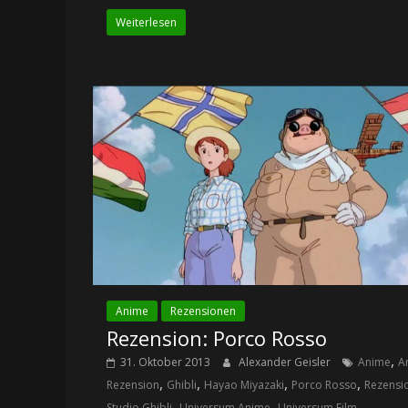
Weiterlesen
Anime
Rezensionen
Rezension: Porco Rosso
,
31. Oktober 2013
Alexander Geisler
Anime
A
,
,
,
,
Rezension
Ghibli
Hayao Miyazaki
Porco Rosso
Rezensi
,
,
Studio Ghibli
Universum Anime
Universum Film