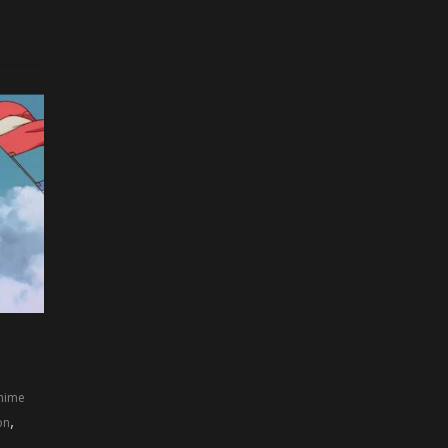
nime
,
on