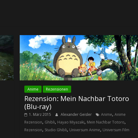
Anime
Rezensionen
Rezension: Mein Nachbar Totoro
(Blu-ray)
,
1. März 2015
Alexander Geisler
Anime
Anime
,
,
,
,
Rezension
Ghibli
Hayao Miyazaki
Mein Nachbar Totoro
,
,
,
Rezension
Studio Ghibli
Universum Anime
Universum Film