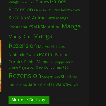
Games
Games
Manga
Erster Blick
Rezension
Kadokawa
J.C. Staff
Ichijinsha
Kazé
Kazé Anime
Kazé Manga
Manga
KSM
KSM Anime
Kodansha
Manga
Manga Cult
Rezension
Marvel
Nintendo
Panini
Panini
Nintendo Switch
Comics
Panini Manga
PC
peppermint
Playstation 5
PS5
anime
polyband anime
Rezension
Shueisha
Shogakukan
Square Enix
Star Wars
Switch
Simulcast
Aktuelle Beiträge