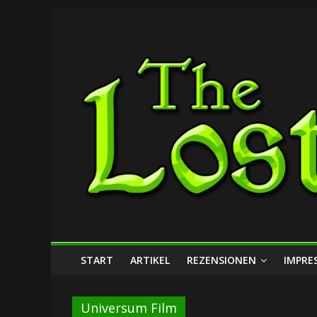
Zum
The
Inhalt
springen
Lost
Dungeon
START
ARTIKEL
REZENSIONEN
IMPRE
Universum Film