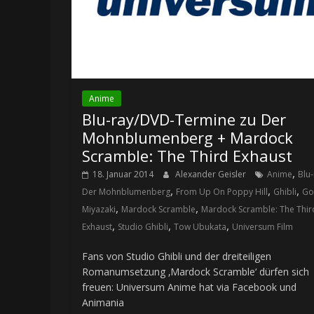
Anime
Blu-ray/DVD-Termine zu Der
Mohnblumenberg + Mardock
Scramble: The Third Exhaust
,
18. Januar 2014
Alexander Geisler
Anime
Blu-
,
,
,
Der Mohnblumenberg
From Up On Poppy Hill
Ghibli
Go
,
,
Miyazaki
Mardock Scramble
Mardock Scramble: The Thir
,
,
,
Exhaust
Studio Ghibli
Tow Ubukata
Universum Film
Fans von Studio Ghibli und der dreiteiligen
Romanumsetzung ‚Mardock Scramble‘ dürfen sich
freuen: Universum Anime hat via Facebook und
Animania