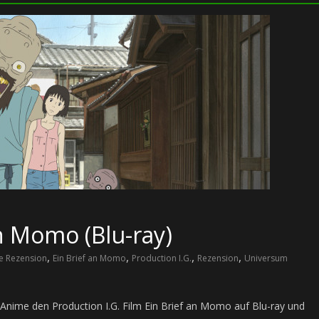
an Momo (Blu-ray)
,
,
,
,
e Rezension
Ein Brief an Momo
Production I.G.
Rezension
Universum
Anime den Production I.G. Film Ein Brief an Momo auf Blu-ray und