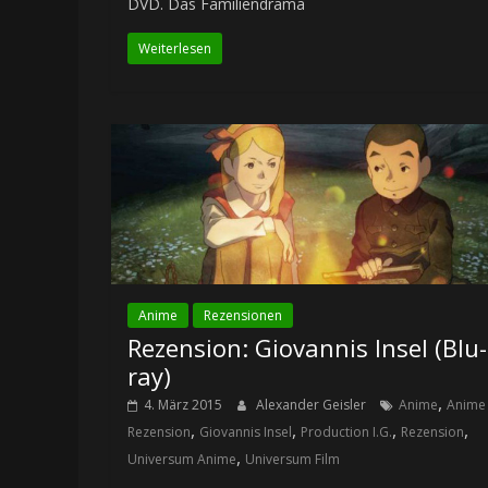
DVD. Das Familiendrama
Weiterlesen
Anime
Rezensionen
Rezension: Giovannis Insel (Blu-
ray)
,
4. März 2015
Alexander Geisler
Anime
Anime
,
,
,
,
Rezension
Giovannis Insel
Production I.G.
Rezension
,
Universum Anime
Universum Film