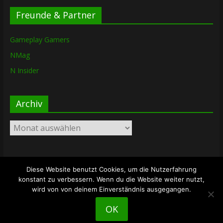
Freunde & Partner
Gameplay Gamers
NMag
N Insider
Archiv
Archiv
Diese Website benutzt Cookies, um die Nutzerfahrung
Copyright © 2026
The Lost Dungeon
. Alle Rechte vorbehalten.
konstant zu verbessern. Wenn du die Website weiter nutzt,
Theme: ColorMag von
ThemeGrill
. Bereitgestellt von
wird von von deinem Einverständnis ausgegangen.
WordPress
.
OK