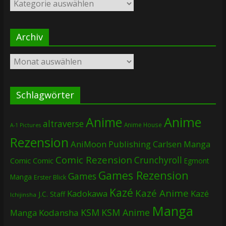
Kategorien
Archiv
Archiv
Schlagwörter
Anime
Anime
altraverse
Anime House
A-1 Pictures
Rezension
AniMoon Publishing
Carlsen Manga
Comic Rezension
Crunchyroll
Comic
Comic
Egmont
Games Rezension
Games
Manga
Erster Blick
Kazé
Kazé Anime
Kadokawa
Kazé
J.C. Staff
Ichijinsha
Manga
KSM
KSM Anime
Manga
Kodansha