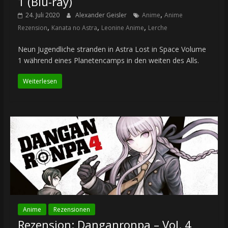
1 (Blu-ray)
,
24. Juli 2020
Alexander Geisler
Anime
Anime
,
,
,
Rezension
Kanata no Astra
Leonine Anime
Lerche
Neun Jugendliche stranden in Astra Lost in Space Volume
1 während eines Planetencamps in den weiten des Alls.
Weiterlesen
Anime
Rezensionen
Rezension: Danganronpa – Vol. 4