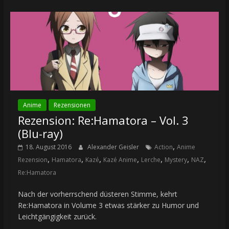
Anime
Rezensionen
Rezension: Re:Hamatora – Vol. 3
(Blu-ray)
,
18. August 2016
Alexander Geisler
Action
Anime
,
,
,
,
,
,
,
Rezension
Hamatora
Kazé
Kazé Anime
Lerche
Mystery
NAZ
Re:Hamatora
Nach der vorherrschend düsteren Stimme, kehrt
Re:Hamatora in Volume 3 etwas stärker zu Humor und
Leichtgängigkeit zurück.