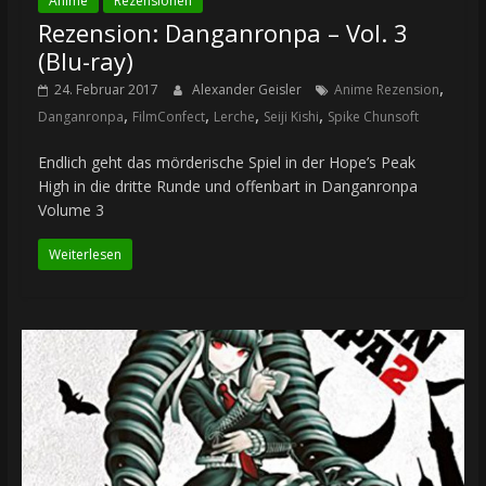
Anime
Rezensionen
Rezension: Danganronpa – Vol. 3
(Blu-ray)
,
24. Februar 2017
Alexander Geisler
Anime Rezension
,
,
,
,
Danganronpa
FilmConfect
Lerche
Seiji Kishi
Spike Chunsoft
Endlich geht das mörderische Spiel in der Hope’s Peak
High in die dritte Runde und offenbart in Danganronpa
Volume 3
Weiterlesen