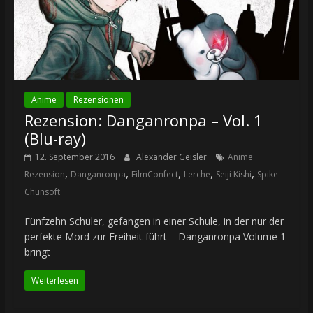
Anime
Rezensionen
Rezension: Danganronpa – Vol. 1
(Blu-ray)
12. September 2016
Alexander Geisler
Anime
,
,
,
,
,
Rezension
Danganronpa
FilmConfect
Lerche
Seiji Kishi
Spike
Chunsoft
Fünfzehn Schüler, gefangen in einer Schule, in der nur der
perfekte Mord zur Freiheit führt – Danganronpa Volume 1
bringt
Weiterlesen