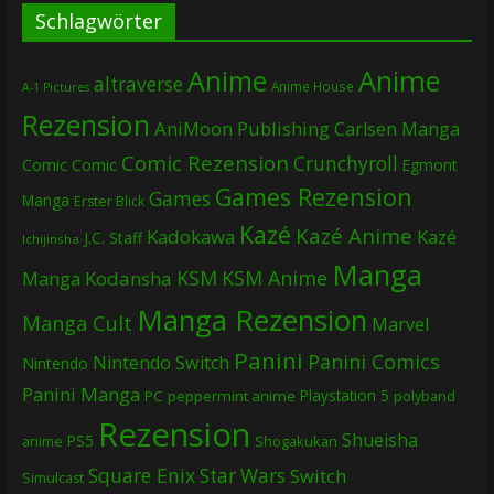
Schlagwörter
Anime
Anime
altraverse
Anime House
A-1 Pictures
Rezension
AniMoon Publishing
Carlsen Manga
Comic Rezension
Crunchyroll
Comic
Comic
Egmont
Games Rezension
Games
Manga
Erster Blick
Kazé
Kazé Anime
Kadokawa
Kazé
J.C. Staff
Ichijinsha
Manga
KSM
KSM Anime
Manga
Kodansha
Manga Rezension
Manga Cult
Marvel
Panini
Panini Comics
Nintendo Switch
Nintendo
Panini Manga
Playstation 5
PC
peppermint anime
polyband
Rezension
Shueisha
PS5
Shogakukan
anime
Square Enix
Star Wars
Switch
Simulcast