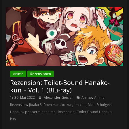
Anime
Rezensionen
Rezension: Toilet-Bound Hanako-
kun – Vol. 1 (Blu-ray)
,
30. Mai 2022
Alexander Geisler
Anime
Anime
,
,
,
Rezension
Jibaku Shōnen Hanako-kun
Lerche
Mein Schulgeist
,
,
,
Hanako
peppermint anime
Rezension
Toilet-Bound Hanako-
kun