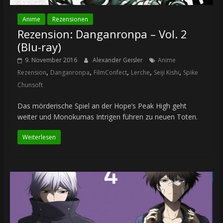
Anime
Rezensionen
Rezension: Danganronpa – Vol. 2
(Blu-ray)
9. November 2016
Alexander Geisler
Anime
,
,
,
,
,
Rezension
Danganronpa
FilmConfect
Lerche
Seiji Kishi
Spike
Chunsoft
Das mörderische Spiel an der Hope’s Peak High geht
weiter und Monokumas Intrigen führen zu neuen Toten.
Weiterlesen