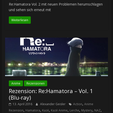
Re:Hamatora Vol. 2 mit neuen Problemen herumschlagen
und sehen sich erneut mit
Weiterlesen
Anime
Rezensionen
Rezension: Re:Hamatora – Vol. 1
(Blu-ray)
,
13. April 2016
Alexander Geisler
Action
Anime
,
,
,
,
,
,
,
Rezension
Hamatora
Kazé
Kazé Anime
Lerche
Mystery
NAZ