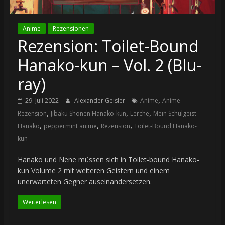
Anime
Rezensionen
Rezension: Toilet-Bound
Hanako-kun – Vol. 2 (Blu-
ray)
,
29. Juli 2022
Alexander Geisler
Anime
Anime
,
,
,
Rezension
Jibaku Shōnen Hanako-kun
Lerche
Mein Schulgeist
,
,
,
Hanako
peppermint anime
Rezension
Toilet-Bound Hanako-
kun
Hanako und Nene müssen sich in Toilet-bound Hanako-
kun Volume 2 mit weiteren Geistern und einem
unerwarteten Gegner auseinandersetzen.
Weiterlesen