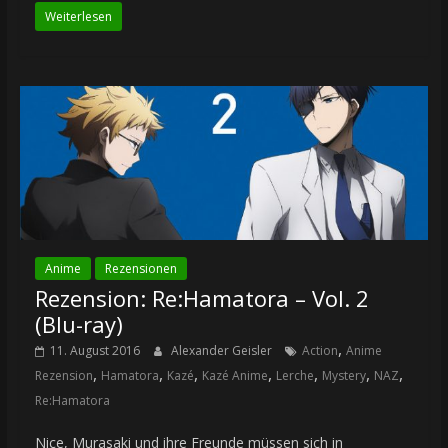
Weiterlesen
Anime
Rezensionen
Rezension: Re:Hamatora – Vol. 2
(Blu-ray)
,
11. August 2016
Alexander Geisler
Action
Anime
,
,
,
,
,
,
,
Rezension
Hamatora
Kazé
Kazé Anime
Lerche
Mystery
NAZ
Re:Hamatora
Nice, Murasaki und ihre Freunde müssen sich in