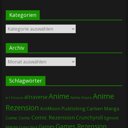
Kategorien
Kategorien
Archiv
Archiv
Schlagwörter
Anime
Anime
altraverse
Anime House
A-1 Pictures
Rezension
AniMoon Publishing
Carlsen Manga
Comic Rezension
Crunchyroll
Comic
Comic
Egmont
Games Rezension
Games
Manga
Erster Blick