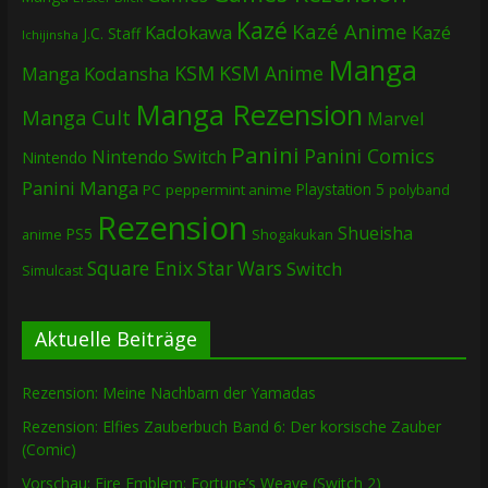
Kazé
Kazé Anime
Kadokawa
Kazé
J.C. Staff
Ichijinsha
Manga
KSM
KSM Anime
Manga
Kodansha
Manga Rezension
Manga Cult
Marvel
Panini
Panini Comics
Nintendo Switch
Nintendo
Panini Manga
Playstation 5
PC
peppermint anime
polyband
Rezension
Shueisha
PS5
Shogakukan
anime
Square Enix
Star Wars
Switch
Simulcast
Aktuelle Beiträge
Rezension: Meine Nachbarn der Yamadas
Rezension: Elfies Zauberbuch Band 6: Der korsische Zauber
(Comic)
Vorschau: Fire Emblem: Fortune’s Weave (Switch 2)