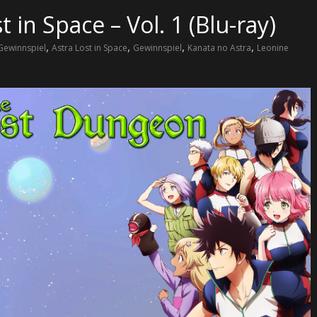
 in Space – Vol. 1 (Blu-ray)
,
,
,
,
Gewinnspiel
Astra Lost in Space
Gewinnspiel
Kanata no Astra
Leonine