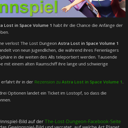
ra Lost in Space Volume 1
habt ihr die Chance die Anfänge der
eben.
ime verlost The Lost Dungeon
Astra Lost in Space Volume 1
ndelt von neun Jugendlichen, die während ihres Ferienlagers
häre in die weiten des Alls teleportiert werden. Tausende
pe mit einem alten Raumschiff ihre lange und schwierige
erfahrt ihr in der
Rezension zu
Astra Lost in Space Volume 1
.
drei Optionen landet ein Ticket im Lostopf, so dass die
nnen.
innspiel-Bild auf der
The-Lost-Dungeon-Facebook-Seite
s Gewinnspiel-Bild und verratet, auf welche Art Planet