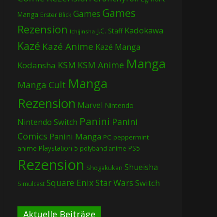
Games
Games
Manga
Erster Blick
Rezension
Kadokawa
J.C. Staff
Ichijinsha
Kazé
Kazé Anime
Kazé Manga
Manga
KSM
KSM Anime
Kodansha
Manga
Manga Cult
Rezension
Marvel
Nintendo
Panini
Panini
Nintendo Switch
Comics
Panini Manga
PC
peppermint
Playstation 5
PS5
anime
polyband anime
Rezension
Shueisha
Shogakukan
Square Enix
Star Wars
Switch
Simulcast
Aktuelle Beiträge