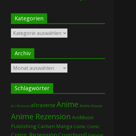
Kategorien
Kategorien
Archiv
Archiv
Schlagwörter
Anime
altraverse
Anime House
A-1 Pictures
Anime Rezension
AniMoon
Publishing
Carlsen Manga
Comic
Comic
Comic Rezension
Crunchyroll
Egmont