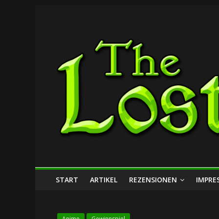
Zum
The
Inhalt
springen
Lost
Dungeon
START
ARTIKEL
REZENSIONEN
IMPRE
Anime
Gewinnspiel