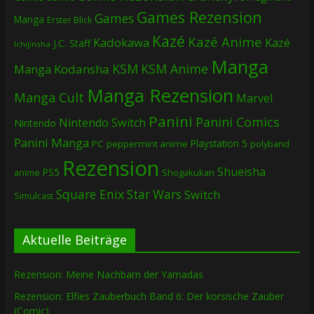
Games Rezension
Games
Manga
Erster Blick
Kazé
Kazé Anime
Kadokawa
Kazé
J.C. Staff
Ichijinsha
Manga
KSM
KSM Anime
Manga
Kodansha
Manga Rezension
Manga Cult
Marvel
Panini
Panini Comics
Nintendo Switch
Nintendo
Panini Manga
Playstation 5
PC
peppermint anime
polyband
Rezension
Shueisha
PS5
Shogakukan
anime
Square Enix
Star Wars
Switch
Simulcast
Aktuelle Beiträge
Rezension: Meine Nachbarn der Yamadas
Rezension: Elfies Zauberbuch Band 6: Der korsische Zauber
(Comic)