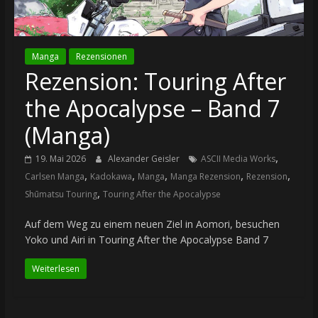
Manga
Rezensionen
Rezension: Touring After
the Apocalypse – Band 7
(Manga)
,
19. Mai 2026
Alexander Geisler
ASCII Media Works
,
,
,
,
,
Carlsen Manga
Kadokawa
Manga
Manga Rezension
Rezension
,
Shūmatsu Touring
Touring After the Apocalypse
Auf dem Weg zu einem neuen Ziel in Aomori, besuchen
Yoko und Airi in Touring After the Apocalypse Band 7
Weiterlesen