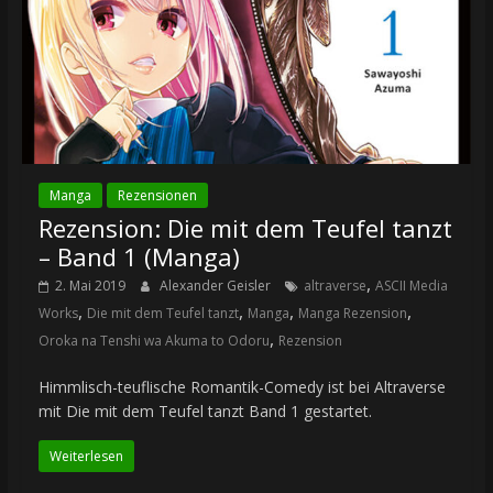
Manga
Rezensionen
Rezension: Die mit dem Teufel tanzt
– Band 1 (Manga)
,
2. Mai 2019
Alexander Geisler
altraverse
ASCII Media
,
,
,
,
Works
Die mit dem Teufel tanzt
Manga
Manga Rezension
,
Oroka na Tenshi wa Akuma to Odoru
Rezension
Himmlisch-teuflische Romantik-Comedy ist bei Altraverse
mit Die mit dem Teufel tanzt Band 1 gestartet.
Weiterlesen