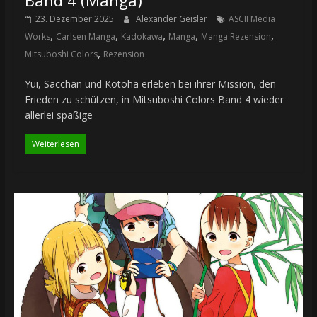
23. Dezember 2025
Alexander Geisler
ASCII Media
,
,
,
,
,
Works
Carlsen Manga
Kadokawa
Manga
Manga Rezension
,
Mitsuboshi Colors
Rezension
Yui, Sacchan und Kotoha erleben bei ihrer Mission, den
Frieden zu schützen, in Mitsuboshi Colors Band 4 wieder
allerlei spaßige
Weiterlesen