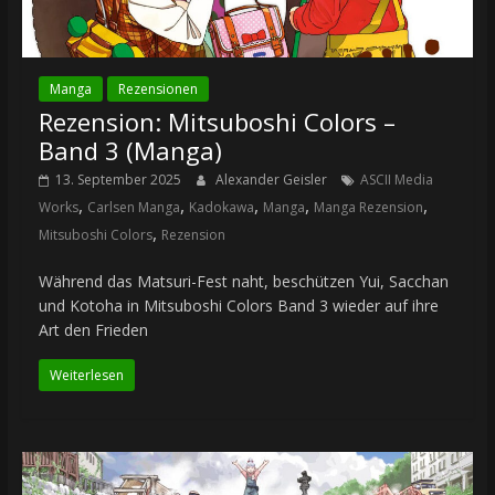
Manga
Rezensionen
Rezension: Mitsuboshi Colors –
Band 3 (Manga)
13. September 2025
Alexander Geisler
ASCII Media
,
,
,
,
,
Works
Carlsen Manga
Kadokawa
Manga
Manga Rezension
,
Mitsuboshi Colors
Rezension
Während das Matsuri-Fest naht, beschützen Yui, Sacchan
und Kotoha in Mitsuboshi Colors Band 3 wieder auf ihre
Art den Frieden
Weiterlesen