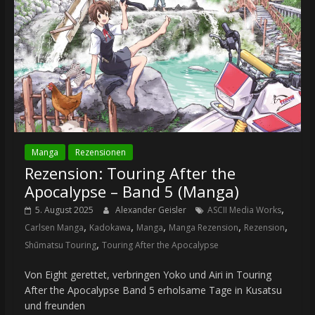
Manga
Rezensionen
Rezension: Touring After the
Apocalypse – Band 5 (Manga)
,
5. August 2025
Alexander Geisler
ASCII Media Works
,
,
,
,
,
Carlsen Manga
Kadokawa
Manga
Manga Rezension
Rezension
,
Shūmatsu Touring
Touring After the Apocalypse
Von Eight gerettet, verbringen Yoko und Airi in Touring
After the Apocalypse Band 5 erholsame Tage in Kusatsu
und freunden