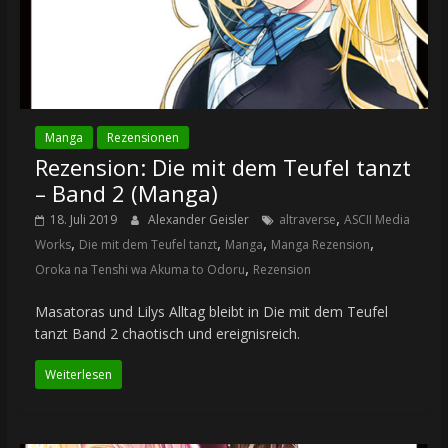
Manga
Rezensionen
Rezension: Die mit dem Teufel tanzt
– Band 2 (Manga)
,
18. Juli 2019
Alexander Geisler
altraverse
ASCII Media
,
,
,
,
Works
Die mit dem Teufel tanzt
Manga
Manga Rezension
,
Oroka na Tenshi wa Akuma to Odoru
Rezension
Masatoras und Lilys Alltag bleibt in Die mit dem Teufel
tanzt Band 2 chaotisch und ereignisreich.
Weiterlesen