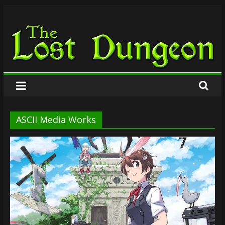
Zum
The
Inhalt
springen
Lost
Dungeon
ASCII Media Works