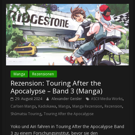
Manga
Rezensionen
Rezension: Touring After the
Apocalypse – Band 3 (Manga)
,
29. August 2024
Alexander Geisler
ASCII Media Works
,
,
,
,
,
Carlsen Manga
Kadokawa
Manga
Manga Rezension
Rezension
,
Shūmatsu Touring
Touring After the Apocalypse
Yoko und Airi fahren in Touring After the Apocalypse Band
3 zu einem Forschungsinstitut, bevor sie den