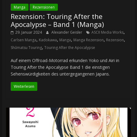
Manga
Rezensionen
Rezension: Touring After the
Apocalypse – Band 1 (Manga)
,
29. Januar 2024
Alexander Geisler
ASCII Media Works
,
,
,
,
,
Carlsen Manga
Kadokawa
Manga
Manga Rezension
Rezension
,
Shūmatsu Touring
Touring After the Apocalypse
Auf einem Offroad-Motorrad erkunden Yoko und Airi in
Touring After the Apocalypse Band 1 die einstigen
Sehenswürdigkeiten des untergegangenen Japans.
Weiterlesen