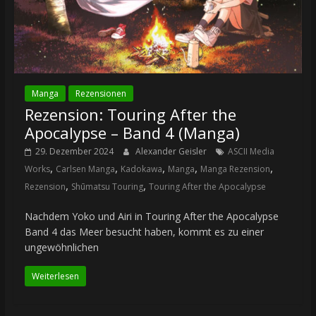
Manga
Rezensionen
Rezension: Touring After the
Apocalypse – Band 4 (Manga)
29. Dezember 2024
Alexander Geisler
ASCII Media
,
,
,
,
,
Works
Carlsen Manga
Kadokawa
Manga
Manga Rezension
,
,
Rezension
Shūmatsu Touring
Touring After the Apocalypse
Nachdem Yoko und Airi in Touring After the Apocalypse
Band 4 das Meer besucht haben, kommt es zu einer
ungewöhnlichen
Weiterlesen