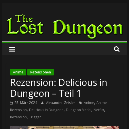
Zum
The
Inhalt
springen
Lost
Dungeon
Anime
Rezensionen
Rezension: Delicious in
Dungeon – Teil 1
,
25. März 2024
Alexander Geisler
Anime
Anime
,
,
,
,
Rezension
Delicious in Dungeon
Dungeon Meshi
Netflix
,
Rezension
Trigger