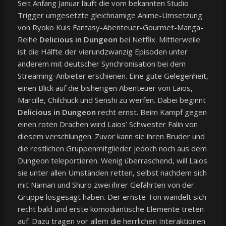
Seit Anfang Januar läuft die vom bekannten Studio
Trigger umgesetzte gleichnamige Anime-Umsetzung
von Ryoko Kuis Fantasy-Abenteuer-Gourmet-Manga-
Reihe
Delicious in Dungeon
bei Netflix. Mittlerweile
ist die Hälfte der vierundzwanzig Episoden unter
anderem mit deutscher Synchronisation bei dem
Streaming-Anbieter erschienen. Eine gute Gelegenheit,
einen Blick auf die bisherigen Abenteuer von Laios,
Marcille, Chilchuck und Senshi zu werfen. Dabei beginnt
Delicious in Dungeon
recht ernst. Beim Kampf gegen
einen roten Drachen wird Laios’ Schwester Falin von
diesem verschlungen. Zuvor kann sie ihren Bruder und
die restlichen Gruppenmitglieder jedoch noch aus dem
Dungeon teleportieren. Wenig überraschend, will Laios
sie unter allen Umständen retten, selbst nachdem sich
mit Namari und Shuro zwei ihrer Gefährten von der
Gruppe losgesagt haben. Der ernste Ton wandelt sich
recht bald und erste komödiantische Elemente treten
auf. Dazu tragen vor allem die herrlichen Interaktionen