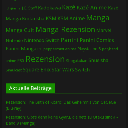
Kazé
Kazé Anime
Kadokawa
Kazé
J.C. Staff
Ichijinsha
Manga
KSM
KSM Anime
Manga
Kodansha
Manga Rezension
Manga Cult
Marvel
Panini
Panini Comics
Nintendo Switch
Nintendo
Panini Manga
Playstation 5
PC
peppermint anime
polyband
Rezension
Shueisha
PS5
Shogakukan
anime
Square Enix
Star Wars
Switch
Simulcast
Aktuelle Beiträge
Rezension: The Birth of Kitaro: Das Geheimnis von GeGeGe
(Blu-ray)
Rezension: Gibt’s denn keine Gyaru, die nett zu Otaku sind?! –
Band 9 (Manga)