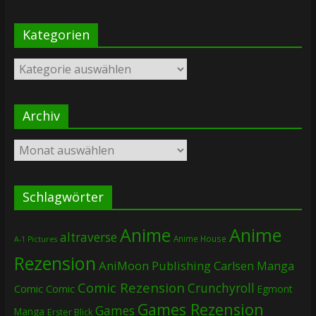
Kategorien
Kategorien
Archiv
Archiv
Schlagwörter
Anime
Anime
altraverse
Anime House
A-1 Pictures
Rezension
AniMoon Publishing
Carlsen Manga
Comic Rezension
Crunchyroll
Comic
Comic
Egmont
Games Rezension
Games
Manga
Erster Blick