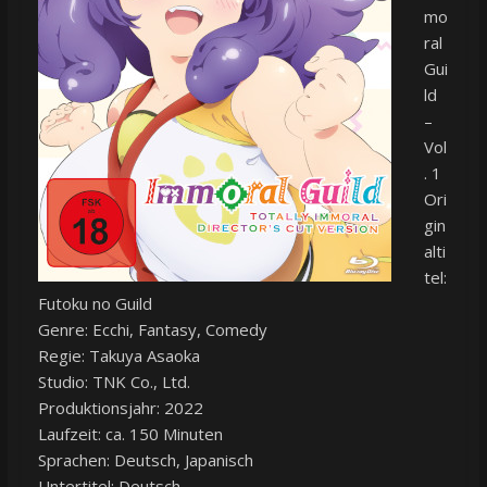
mo
ral
Gui
ld
–
Vol
. 1
Ori
gin
alti
tel:
Futoku no Guild
Genre: Ecchi, Fantasy, Comedy
Regie: Takuya Asaoka
Studio: TNK Co., Ltd.
Produktionsjahr: 2022
Laufzeit: ca. 150 Minuten
Sprachen: Deutsch, Japanisch
Untertitel: Deutsch