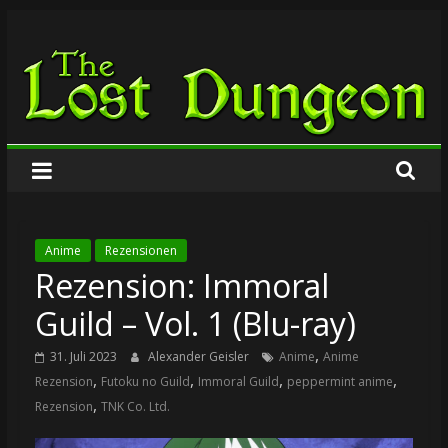
Zum
The
Inhalt
springen
Lost
Dungeon
Anime
Rezensionen
Rezension: Immoral
Guild – Vol. 1 (Blu-ray)
,
31. Juli 2023
Alexander Geisler
Anime
Anime
,
,
,
,
Rezension
Futoku no Guild
Immoral Guild
peppermint anime
,
Rezension
TNK Co. Ltd.