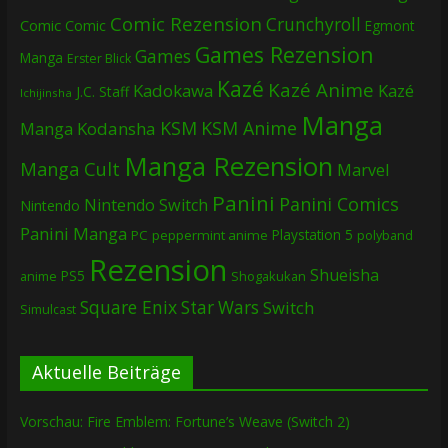
Comic Rezension
Crunchyroll
Comic
Comic
Egmont
Games Rezension
Games
Manga
Erster Blick
Kazé
Kazé Anime
Kadokawa
Kazé
J.C. Staff
Ichijinsha
Manga
KSM
KSM Anime
Manga
Kodansha
Manga Rezension
Manga Cult
Marvel
Panini
Panini Comics
Nintendo Switch
Nintendo
Panini Manga
Playstation 5
PC
peppermint anime
polyband
Rezension
Shueisha
PS5
Shogakukan
anime
Square Enix
Star Wars
Switch
Simulcast
Aktuelle Beiträge
Vorschau: Fire Emblem: Fortune’s Weave (Switch 2)