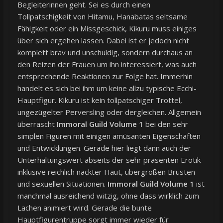
Begleiterinnen geht. Sei es durch einen
Tollpatschigkeit von Hitamu, Hanabatas seltsame
Fähigkeit oder ein Missgeschick, Kikuru muss einiges
über sich ergehen lassen. Dabei ist er jedoch nicht
komplett brav und unschuldig, sondern durchaus an
den Reizen der Frauen um ihn interessiert, was auch
entsprechende Reaktionen zur Folge hat. Immerhin
handelt es sich bei ihm um keine allzu typische Ecchi-
Hauptfigur. Kikuru ist kein tollpatschiger Trottel,
ungezügelter Perversling oder dergleichen. Allgemein
überrascht
Immoral Guild Volume 1
bei den sehr
simplen Figuren mit einigen amüsanten Eigenschaften
und Entwicklungen. Gerade hier liegt dann auch der
Unterhaltungswert abseits der sehr präsenten Erotik
inklusive reichlich nackter Haut, übergroßen Brüsten
und sexuellen Situationen.
Immoral Guild Volume 1
ist
manchmal ausreichend witzig, ohne dass wirklich zum
Lachen animiert wird. Gerade die bunte
Hauptfigurentruppe sorgt immer wieder für