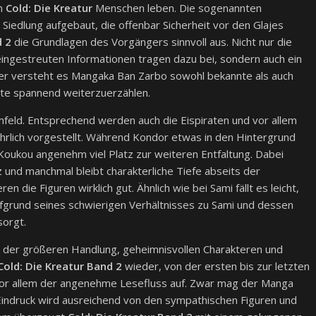
on
Cold: Die Kreatur
Menschen leben. Die sogenannten
e Siedlung aufgebaut, die offenbar Sicherheit vor den Glajes
d 2
die Grundlagen des Vorgängers sinnvoll aus. Nicht nur die
 eingestreuten Informationen tragen dazu bei, sondern auch ein
ier versteht es Mangaka Ban Zarbo sowohl bekannte als auch
hte spannend weiterzuerzählen.
mfeld. Entsprechend werden auch die Eispiraten und vor allem
ührlich vorgestellt. Während Kondor etwas in den Hintergrund
 Koukou angenehm viel Platz zur weiteren Entfaltung. Dabei
und manchmal bleibt charakterliche Tiefe abseits der
n die Figuren wirklich gut. Ähnlich wie bei Sami fällt es leicht,
fgrund seines schwierigen Verhältnisses zu Sami und dessen
sorgt.
h der größeren Handlung, geheimnisvollen Charakteren und
Cold: Die Kreatur Band 2
wieder, von der ersten bis zur letzten
lt vor allem der angenehme Lesefluss auf. Zwar mag der Manga
Eindruck wird ausreichend von den sympathischen Figuren und