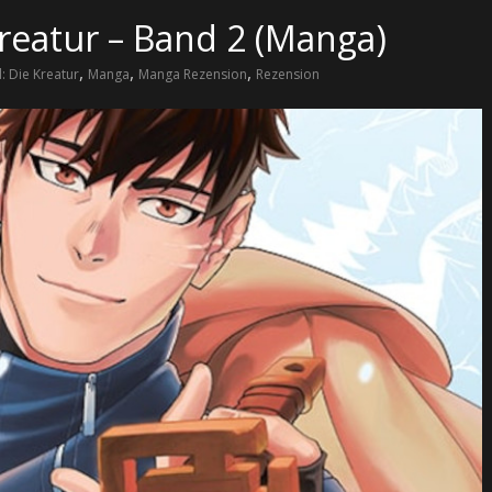
Kreatur – Band 2 (Manga)
,
,
,
: Die Kreatur
Manga
Manga Rezension
Rezension