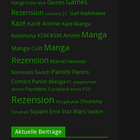
Games
Games
Manga
Erster Blick
Rezension
Kadokawa
J.C. Staff
Ichijinsha
Kazé
Kazé Anime
Kazé Manga
Manga
KSM
KSM Anime
Kodansha
Manga
Manga Cult
Rezension
Marvel
Nintendo
Panini
Panini
Nintendo Switch
Comics
Panini Manga
PC
peppermint
Playstation 5
PS5
anime
polyband anime
Rezension
Shueisha
Shogakukan
Square Enix
Star Wars
Switch
Simulcast
Aktuelle Beiträge