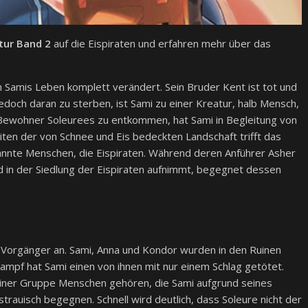
atur Band 2
auf die Eispiraten und erfahren mehr über das
ch Samis Leben komplett verändert. Sein Bruder Kent ist tot und
 jedoch daran zu sterben, ist Sami zu einer Kreatur, halb Mensch,
Bewohner Soleurees zu entkommen, hat Sami in Begleitung von
iten der von Schnee und Eis bedeckten Landschaft trifft das
ekannte Menschen, die Eispiraten. Während deren Anführer Asher
d in der Siedlung der Eispiraten aufnimmt, begegnet dessen
 Vorgänger an. Sami, Anna und Kondor wurden in den Ruinen
Kampf hat Sami einen von ihnen mit nur einem Schlag getötet.
u einer Gruppe Menschen gehören, die Sami aufgrund seines
trauisch begegnen. Schnell wird deutlich, dass Soleure nicht der