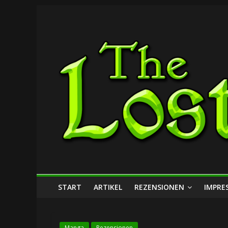
Zum
The
Inhalt
springen
Lost
Dungeon
START
ARTIKEL
REZENSIONEN
IMPRE
Manga
Rezensionen