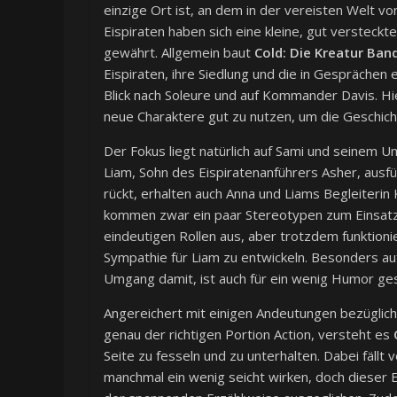
einzige Ort ist, an dem in der vereisten Welt v
Eispiraten haben sich eine kleine, gut versteckt
gewährt. Allgemein baut
Cold: Die Kreatur Ban
Eispiraten, ihre Siedlung und die in Gesprächen
Blick nach Soleure und auf Kommander Davis. H
neue Charaktere gut zu nutzen, um die Geschic
Der Fokus liegt natürlich auf Sami und seinem U
Liam, Sohn des Eispiratenanführers Asher, ausf
rückt, erhalten auch Anna und Liams Begleiterin
kommen zwar ein paar Stereotypen zum Einsatz 
eindeutigen Rollen aus, aber trotzdem funktioniere
Sympathie für Liam zu entwickeln. Besonders au
Umgang damit, ist auch für ein wenig Humor ge
Angereichert mit einigen Andeutungen bezüglic
genau der richtigen Portion Action, versteht es
Seite zu fesseln und zu unterhalten. Dabei fäl
manchmal ein wenig seicht wirken, doch dieser 