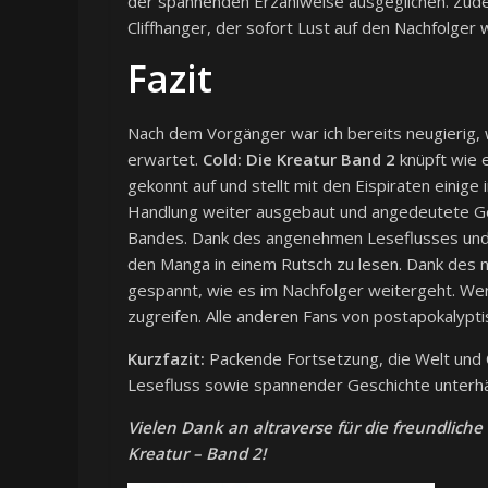
der spannenden Erzählweise ausgeglichen. Zu
Cliffhanger, der sofort Lust auf den Nachfolger 
Fazit
Nach dem Vorgänger war ich bereits neugierig, 
erwartet.
Cold: Die Kreatur Band 2
knüpft wie e
gekonnt auf und stellt mit den Eispiraten eini
Handlung weiter ausgebaut und angedeutete G
Bandes. Dank des angenehmen Leseflusses und g
den Manga in einem Rutsch zu lesen. Dank des ne
gespannt, wie es im Nachfolger weitergeht. We
zugreifen. Alle anderen Fans von postapokalypti
Kurzfazit:
Packende Fortsetzung, die Welt und
Lesefluss sowie spannender Geschichte unterhä
Vielen Dank an altraverse für die freundliche
Kreatur – Band 2!