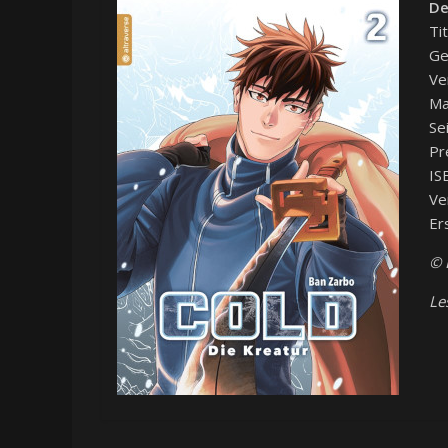
De
Ti
Ge
Ve
Ma
Se
Pr
IS
Ve
Er
© 
Le