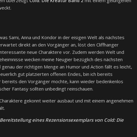
dem überzeugt
Cold: Die Kreatur Band 2
mit einem gelungenen
weckt.
was Sami, Anna und Kondor in der eisigen Welt als nächstes
rwartet direkt an den Vorgänger an, löst den Cliffhanger
ge interessante neue Charaktere vor. Zudem werden Welt und
eheimnisse wecken meine Neugier bezüglich des nächsten
enau der richtigen Menge an Humor und Action fällt es leicht,
uerlich gut platzierten offenen Endes, bin ich bereits
r bereits den Vorgänger mochte, kann wieder bedenkenlos
scher Fantasy sollten unbedingt reinschauen.
 Charaktere gekonnt weiter ausbaut und mit einem angenehmen
lt.
 Bereitstellung eines Rezensionsexemplars von Cold: Die