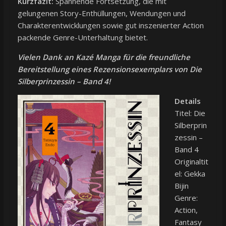
Kurzfazit:
Spannende Fortsetzung, die mit
gelungenen Story-Enthüllungen, Wendungen und
Charakterentwicklungen sowie gut inszenierter Action
packende Genre-Unterhaltung bietet.
Vielen Dank an Kazé Manga für die freundliche
Bereitstellung eines Rezensionsexemplars von Die
Silberprinzessin – Band 4!
Details
Titel: Die
Silberprin
zessin –
Band 4
Originaltit
el: Gekka
Bijin
Genre:
Action,
Fantasy