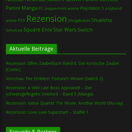
Panini Manga
Playstation 5
PC
peppermint anime
polyband
Rezension
Shueisha
PS5
Shogakukan
anime
Square Enix
Star Wars
Switch
Simulcast
Aktuelle Beiträge
Rezension: Elfies Zauberbuch Band 6: Der korsische Zauber
(Comic)
Vorschau: Fire Emblem: Fortune’s Weave (Switch 2)
Rezension: A Wild Last Boss Appeared! – Der
schwarzgeflügelte Overlord – Band 5 (Manga)
Rezension: Isekai Quartet The Movie: Another World (Blu-ray)
Rezension: Love Live! Superstar!! – Staffel 1
Freunde & Partner