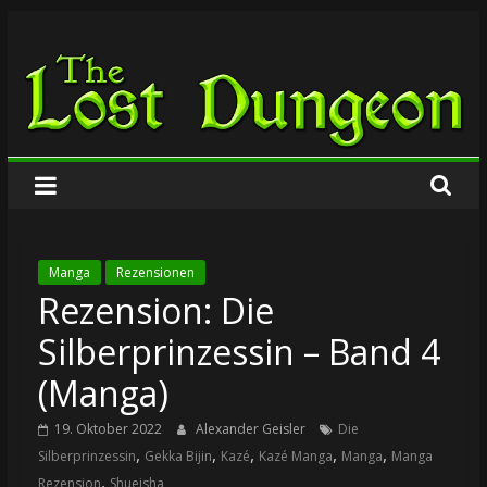
Zum
The
Inhalt
springen
Lost
Dungeon
Manga
Rezensionen
Rezension: Die
Silberprinzessin – Band 4
(Manga)
19. Oktober 2022
Alexander Geisler
Die
,
,
,
,
,
Silberprinzessin
Gekka Bijin
Kazé
Kazé Manga
Manga
Manga
,
Rezension
Shueisha