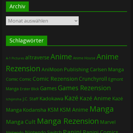
Archiv
Archiv
Schlagwörter
Anime
Anime
altraverse
Anime House
A-1 Pictures
Rezension
AniMoon Publishing
Carlsen Manga
Comic Rezension
Crunchyroll
Comic
Comic
Egmont
Games Rezension
Games
Manga
Erster Blick
Kazé
Kazé Anime
Kadokawa
Kazé
J.C. Staff
Ichijinsha
Manga
KSM
KSM Anime
Manga
Kodansha
Manga Rezension
Manga Cult
Marvel
Panini
Panini Comics
Nintendo Switch
Nintendo